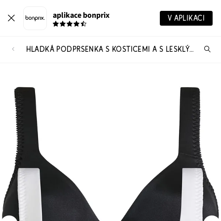
aplikace bonprix
V APLIKACI
HLADKÁ PODPRSENKA S KOSTICEMI A S LESKLÝM EFEKTEM (2 KS)
Hl
vý