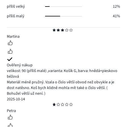
příliš velký
12%
příliš malý
41%
Hodnocení
3
Martina
Ověřený nákup
velikost: 90
(příliš malé)
,
varianta: Košík G,
barva: hnědá+pieskovo
béžová
Materiál méně pružný. Vzala o číslo větší obvod než obvykle a je
dost natěsno. Koš bych klidně mohla mít také o číslo větší. (
Bohužel větší už není. )
2025-10-14
Hodnocení
1
Petra