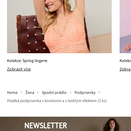
Kolekc
Kolekce: Spring lingerie
Zobraz
Zobrazit více
Home
Žena
Spodní prádlo
Podprsenky
Hladká podprsenka s kosticemi a s lesklým efektem (2 ks)
NEWSLETTER