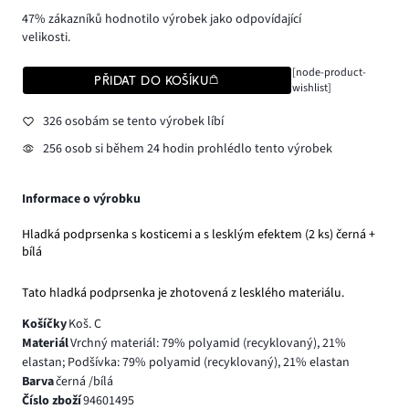
47% zákazníků hodnotilo výrobek jako odpovídající
velikosti.
[node-product-
PŘIDAT DO KOŠÍKU
wishlist]
326 osobám se tento výrobek líbí
256 osob si během 24 hodin prohlédlo tento výrobek
Informace o výrobku
Hladká podprsenka s kosticemi a s lesklým efektem (2 ks) černá +
bílá
Tato hladká podprsenka je zhotovená z lesklého materiálu.
Košíčky
Koš. C
Materiál
Vrchný materiál: 79% polyamid (recyklovaný), 21%
elastan; Podšívka: 79% polyamid (recyklovaný), 21% elastan
Barva
černá /bílá
Číslo zboží
94601495