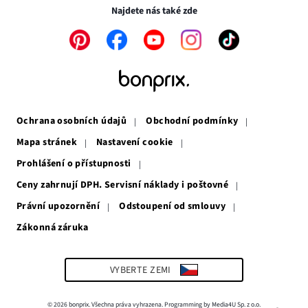
okně
Najdete nás také zde
Odkaz
Odkaz
Odkaz
Odkaz
Odkaz
se
se
se
se
se
otevře
otevře
otevře
otevře
otevře
v
v
v
v
v
novém
novém
novém
novém
novém
okně
okně
okně
okně
okně
Ochrana osobních údajů
Obchodní podmínky
Mapa stránek
Nastavení cookie
Prohlášení o přístupnosti
Ceny zahrnují DPH. Servisní náklady i poštovné
Právní upozornění
Odstoupení od smlouvy
Zákonná záruka
Odkaz
se
otevře
v
VYBERTE ZEMI
novém
okně
© 2026 bonprix. Všechna práva vyhrazena. Programming by Media4U Sp. z o.o.