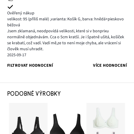
Ověřený nákup
velikost: 95
(příliš malé)
,
varianta: Košík G,
barva: hnědá+pieskovo
béžová
Jsem zklamaná, neodpovídá velikosti, které si v bonprixu
normálně objednávám. Cca o 5cm kratší. Je i špatně ušitá, košíček
se krabatí, což vadí. Vadí mě,ze to není moje chyba, ale vrácení si
člověk musí uhradit.
2025-09-17
FILTROVAT HODNOCENÍ
VÍCE HODNOCENÍ
PODOBNÉ VÝROBKY