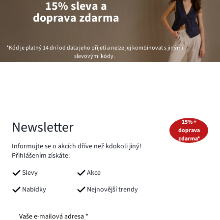
15% sleva a
doprava zdarma
*Kód je platný 14 dní od data jeho přijetí a nelze jej kombinovat s jinými
slevovými kódy.
Newsletter
15% +
doprava
zdarma*
Informujte se o akcích dříve než kdokoli jiný!
Přihlášením získáte:
Slevy
Akce
Nabídky
Nejnovější trendy
Vaše e-mailová adresa *