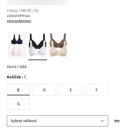
2 kusy | 340 Kč / ks
včetně DPH bez
cena za dopravu
černá + bílá
Košíček
:
C
C
D
E
F
G
Vybrat velikost