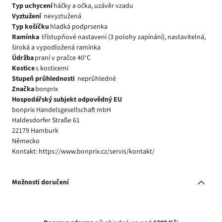
Typ uchycení
háčky a očka, uzávěr vzadu
Vyztužení
nevyztužená
Typ košíčku
hladká podprsenka
Ramínka
třístupňové nastavení (3 polohy zapínání), nastavitelná,
široká a vypodložená ramínka
Údržba
praní v pračce 40°C
Kostice
s kosticemi
Stupeň průhlednosti
neprůhledné
Značka
bonprix
Hospodářský subjekt odpovědný EU
bonprix Handelsgesellschaft mbH
Haldesdorfer Straße 61
22179 Hamburk
Německo
Kontakt: https://www.bonprix.cz/servis/kontakt/
Možnosti doručení