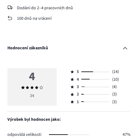
Dodání do 2–4 pracovních dnů
100 dnů na vrácení
Hodnocení zákazníků
4
5
(14)
Hodnocení
4
(10)
5,
Hodnocení
počet
3
(4)
Průměrné
4,
Hodnocení
hlasů
hodnocení
počet
2
(3)
3,
34
Hodnocení
14.
4
hlasů
počet
1
(3)
2,
Hodnocení
10.
hlasů
počet
1,
4.
hlasů
počet
Výrobek byl hodnocen jako:
3.
hlasů
3.
odpovídá velikosti
47%