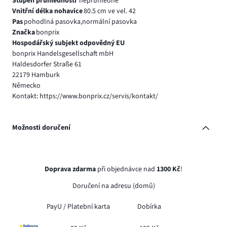
Stupeň průhlednosti
neprůhledné
Vnitřní délka nohavice
80.5 cm ve vel. 42
Pas
pohodlná pasovka,normální pasovka
Značka
bonprix
Hospodářský subjekt odpovědný EU
bonprix Handelsgesellschaft mbH
Haldesdorfer Straße 61
22179 Hamburk
Německo
Kontakt: https://www.bonprix.cz/servis/kontakt/
Možnosti doručení
Doprava zdarma
při objednávce nad
1300 Kč
!
Doručení na adresu (domů)
PayU /
Platební karta
Dobírka