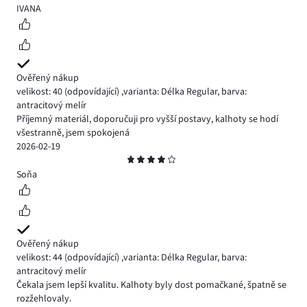
5
IVANA
Ověřený nákup
velikost: 40
(odpovídající)
,
varianta: Délka Regular,
barva:
antracitový melír
Příjemný materiál, doporučuji pro vyšší postavy, kalhoty se hodí
všestranně, jsem spokojená
2026-02-19
Hodnocení
4
Soňa
Ověřený nákup
velikost: 44
(odpovídající)
,
varianta: Délka Regular,
barva:
antracitový melír
Čekala jsem lepší kvalitu. Kalhoty byly dost pomačkané, špatně se
rozžehlovaly.