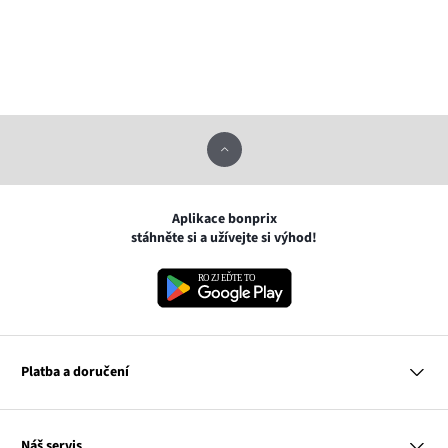
Aplikace bonprix
stáhněte si a užívejte si výhod!
Platba a doručení
MasterCard
Náš servis