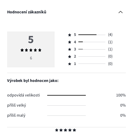
Hodnocení zákazníků
5
5
(4)
Hodnocení
4
(1)
5,
Hodnocení
počet
3
(1)
Průměrné
4,
Hodnocení
hlasů
hodnocení
počet
2
(0)
3,
6
Hodnocení
4.
5
hlasů
počet
1
(0)
2,
Hodnocení
1.
hlasů
počet
1,
1.
hlasů
počet
Výrobek byl hodnocen jako:
0.
hlasů
0.
odpovídá velikosti
100%
příliš velký
0%
příliš malý
0%
Hodnocení