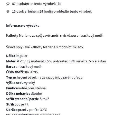
87 osobám se tento výrobek líbí
15 osob si během 24 hodin prohlédlo tento výrobek
Informace o výrobku
Kalhoty Marlene ze splývavé směsi s viskózou antracitový melír
Široce splývavé kalhoty Marlene s módními sklady.
Délka
Regular
Materiál
Vrchný materiál: 65% polyester, 30% viskóza, 5% elastan
Barva
antracitový melír
Číslo zboží
90434395
Typ uchycení
pásek na zavazování, uzávěr vpředu
Výška sedu
vysoký
Funkce
volné přes stehna
Délka nohavice
dlouhé
Střih stehenní partie
široké
Střih
Loose Fit
Údržba
praní v pračce 30°C