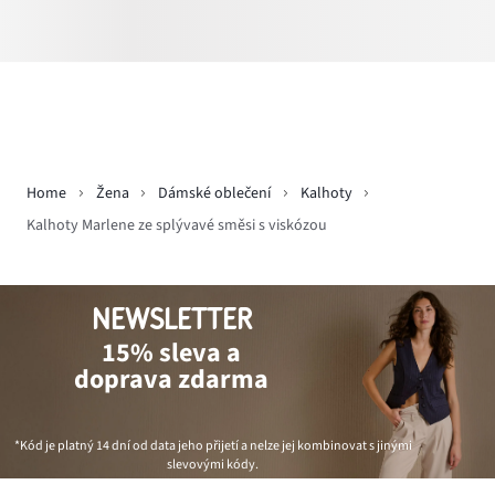
Home
Žena
Dámské oblečení
Kalhoty
Kalhoty Marlene ze splývavé směsi s viskózou
NEWSLETTER
15% sleva a
doprava zdarma
*Kód je platný 14 dní od data jeho přijetí a nelze jej kombinovat s jinými
slevovými kódy.