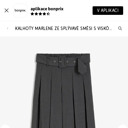
aplikace bonprix
V APLIKACI
KALHOTY MARLENE ZE SPLÝVAVÉ SMĚSI S VISKÓZOU
Hl
vý