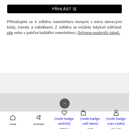
PŘIHLÁSIT SE
Přihlašujete se k odběru newsletteru bonprix s extra slevovými
kódy, trendy a nabídkami. Z odběru se můžete kdykoli odhlásit:
zde
nebo v patičce každého newsletteru.
Ochrana osobních údajů.
[node-badge-
[node-badge-
[node-badge-
Aplikace bonprix
wishlist]
cart-items]
user-codes]
Sortiment
Home
stáhněte si a užívejte si výhod!