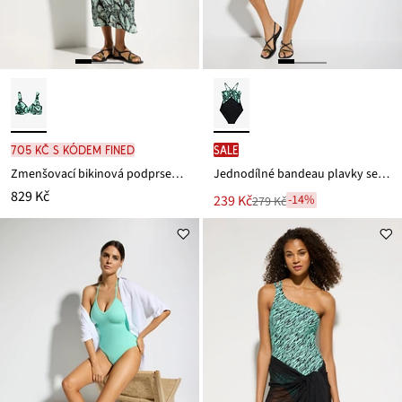
705 Kč s kódem FINED
SALE
Zmenšovací bikinová podprsenka s polstrovanými ramínky
Jednodílné bandeau plavky se zavazováním na šíji
829 Kč
Nová
239 Kč
-14%
279 Kč
Zlevněno
cena
z
je
ceny
279 Kč