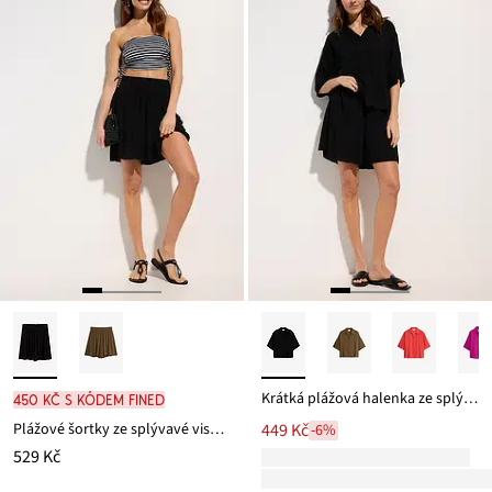
249 Kč
Krátká plážová halenka ze splývavé viskózy
450 Kč s kódem FINED
Plážové šortky ze splývavé viskózy
449 Kč
-6%
529 Kč