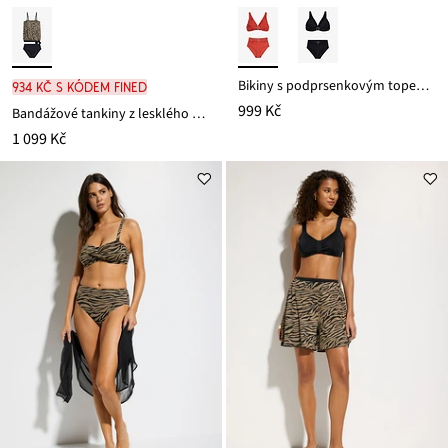
Bikiny s podprsenkovým topem s ozdobným kroužkem (2dílná souprava)
934 Kč s kódem FINED
999 Kč
Bandážové tankiny z lesklého materiálu (2dílná souprava)
1 099 Kč