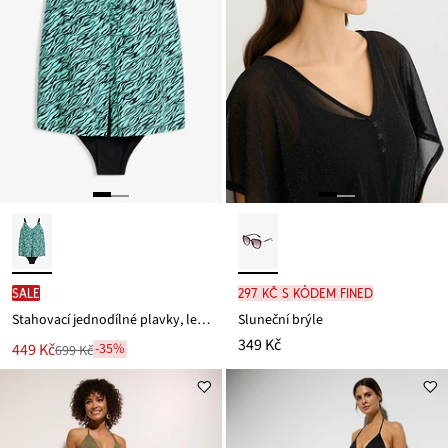
SALE
297 Kč s kódem FINED
Stahovací jednodílné plavky, lehký tvarující efekt
Sluneční brýle
349 Kč
Nová
449 Kč
-35%
699 Kč
Zlevněno
cena
z
je
ceny
699 Kč