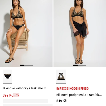
Bikinové kalhotky z lesklého materiálu
467 Kč s kódem FINED
Bikinová podprsenka s ramínkem kolem krku, lesklý materiál
399 Kč
-6%
549 Kč