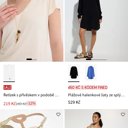
SALE
450 Kč s kódem FINED
Řetízek s přívěskem v podobě peříčka
Plážové halenkové šaty ze splývavé viskózy
529 Kč
Nová
219 Kč
-12%
249 Kč
Zlevněno
cena
z
je
ceny
249 Kč