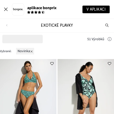
aplikace bonprix
V APLIKACI
EXOTICKÉ PLAVKY
Hl
vý
51 Výrobků
novinka
Vybrané: