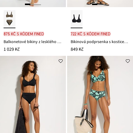
875 Kč s kódem FINED
722 Kč s kódem FINED
Balkonetové bikiny z lesklého materiálu (2dílná souprava)
Bikinová podprsenka s kosticemi, rychleschnoucí a s vyztuženými ramínky
1 029 Kč
849 Kč