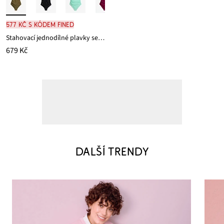
577 Kč s kódem FINED
Stahovací jednodílné plavky se zavinovacím vzhledem, lehký tvarující efekt
679 Kč
DALŠÍ TRENDY