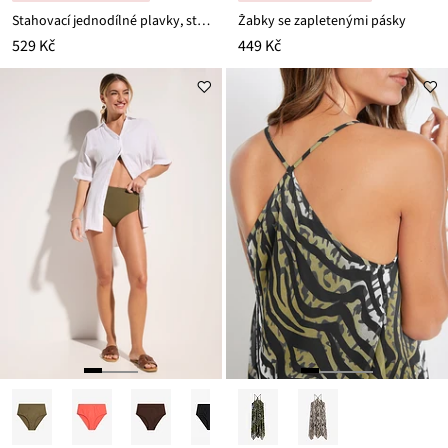
Stahovací jednodílné plavky, střední tvarující efekt
Žabky se zapletenými pásky
529 Kč
449 Kč