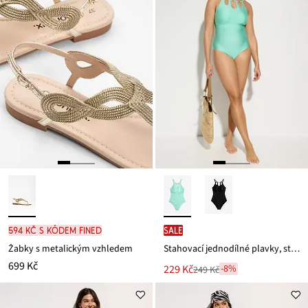
594 Kč s kódem FINED
SALE
Žabky s metalickým vzhledem
Stahovací jednodílné plavky, střední tvarující efekt
699 Kč
Nová
229 Kč
-8%
249 Kč
Zlevněno
cena
z
je
ceny