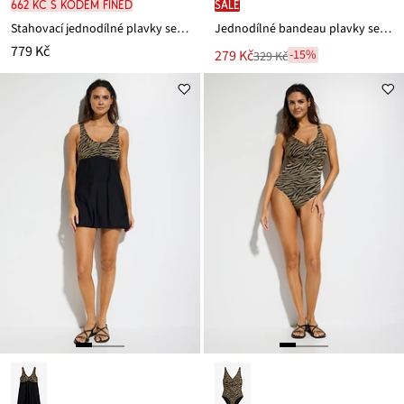
662 Kč s kódem FINED
SALE
Stahovací jednodílné plavky se zavinovacím vzhledem, s lesklým materiálem, střední tvarující efekt
Jednodílné bandeau plavky se zlatými detaily
779 Kč
Nová
279 Kč
-15%
329 Kč
Zlevněno
cena
z
je
ceny
329 Kč