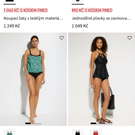
1 062 Kč s kódem FINED
892 Kč s kódem FINED
Koupací šaty s lesklým materiálem
Jednodílné plavky se zavinovacím vzhledem, z lesklého materiálu
1 249 Kč
1 049 Kč