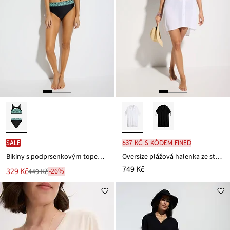
SALE
637 Kč s kódem FINED
Bikiny s podprsenkovým topem a prostřihem (2dílná souprava)
Oversize plážová halenka ze strukturovaného materiálu se zmačkanou úpravou
749 Kč
Nová
329 Kč
-26%
449 Kč
Zlevněno
cena
z
je
ceny
449 Kč