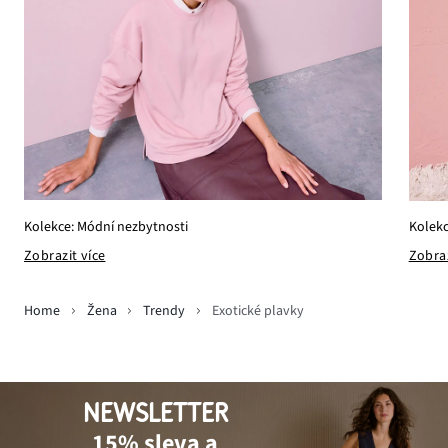
Kolekce: Módní nezbytnosti
Kolekc
Zobrazit více
Zobraz
Home
Žena
Trendy
Exotické plavky
NEWSLETTER
15% sleva a