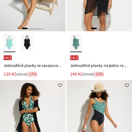
SALE
SALE
Jednodílné plavky se zavazovacím ramínkem kolem krku
Jednodílné plavky na jedno ramínko
Nová
Nová
139 Kč
249 Kč
-17%
-10%
169 Kč
279 Kč
Zlevněno
Zlevněno
cena
cena
z
z
je
je
ceny
ceny
169 Kč
279 Kč