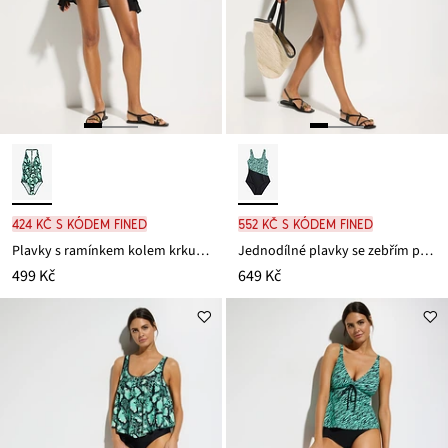
424 Kč s kódem FINED
552 Kč s kódem FINED
Plavky s ramínkem kolem krku a zajímavě řešeným zadním dílem
Jednodílné plavky se zebřím potiskem
499 Kč
649 Kč