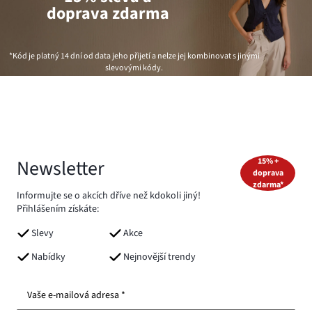
doprava zdarma
*Kód je platný 14 dní od data jeho přijetí a nelze jej kombinovat s jinými
slevovými kódy.
Newsletter
15% +
doprava
zdarma*
Informujte se o akcích dříve než kdokoli jiný!
Přihlášením získáte:
Slevy
Akce
Nabídky
Nejnovější trendy
Vaše e-mailová adresa *