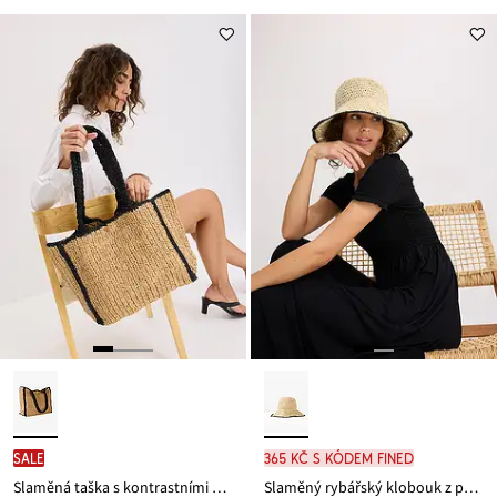
SALE
365 Kč s kódem FINED
Slaměná taška s kontrastními detaily
Slaměný rybářský klobouk z papírových vláken