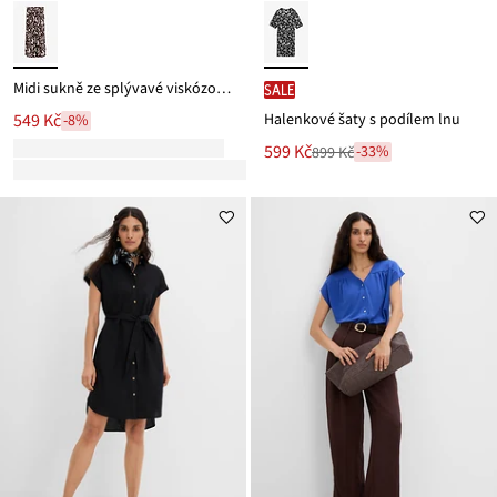
Midi sukně ze splývavé viskózové směsi
SALE
Halenkové šaty s podílem lnu
549 Kč
-8%
Nová
599 Kč
-33%
899 Kč
Zlevněno
cena
z
je
ceny
899 Kč