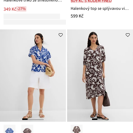
Halenkové triko ze směsového materiálu
509 Kč s kódem FINED
Halenkový top se splývavou viskózou
349 Kč
-27%
599 Kč