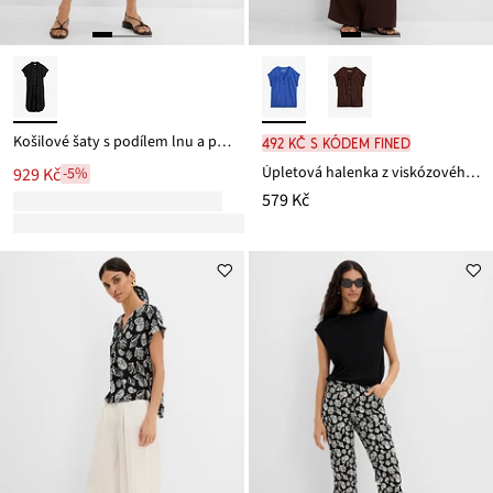
Košilové šaty s podílem lnu a páskem na zavazování
492 Kč s kódem FINED
Úpletová halenka z viskózového piké
929 Kč
-5%
579 Kč