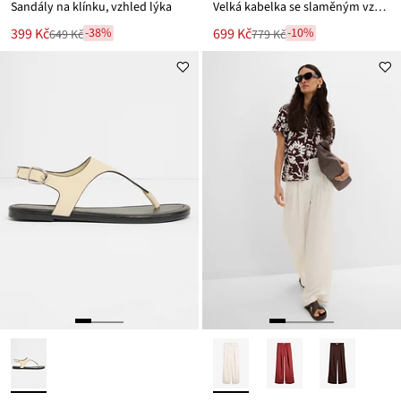
Sandály na klínku, vzhled lýka
Velká kabelka se slaměným vzhledem
Nová
Nová
399 Kč
699 Kč
-38%
-10%
649 Kč
779 Kč
Zlevněno
Zlevněno
cena
cena
z
z
je
je
ceny
ceny
649 Kč
779 Kč