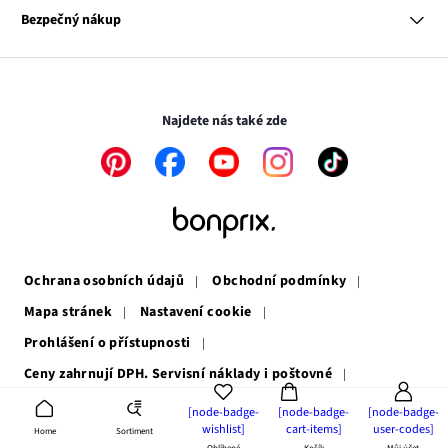
se
Odkaz
Naše zodpovědnost
Bezpečný nákup
otevře
se
Média
v
otevře
novém
v
Transakce a platby jsou zabezpečeny pomocí připojení SSL.
okně
novém
okně
Najdete nás také zde
Odkaz
Odkaz
Odkaz
Odkaz
Odkaz
se
se
se
se
se
otevře
otevře
otevře
otevře
otevře
v
v
v
v
v
novém
novém
novém
novém
novém
okně
okně
okně
okně
okně
Ochrana osobních údajů
Obchodní podmínky
Mapa stránek
Nastavení cookie
Prohlášení o přístupnosti
Ceny zahrnují DPH. Servisní náklady i poštovné
Právní upozornění
Odstoupení od smlouvy
[node-badge-
[node-badge-
[node-badge-
wishlist]
cart-items]
user-codes]
Sortiment
Home
Zákonná záruka
Odkaz