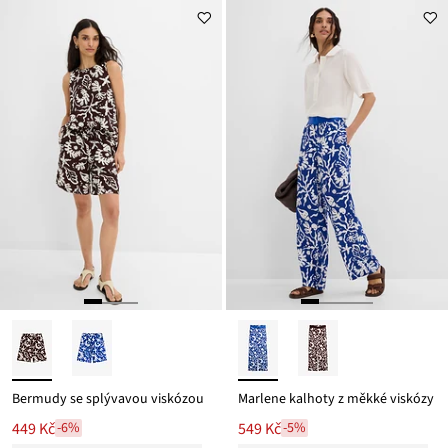
z
je
ceny
699 Kč
Bermudy se splývavou viskózou
Marlene kalhoty z měkké viskózy
449 Kč
549 Kč
-6%
-5%