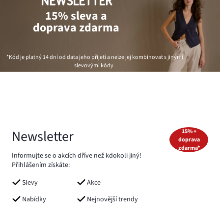
NEWSLETTER
15% sleva a
doprava zdarma
*Kód je platný 14 dní od data jeho přijetí a nelze jej kombinovat s jinými
slevovými kódy.
Newsletter
15% +
doprava
zdarma*
Informujte se o akcích dříve než kdokoli jiný!
Přihlášením získáte:
Slevy
Akce
Nabídky
Nejnovější trendy