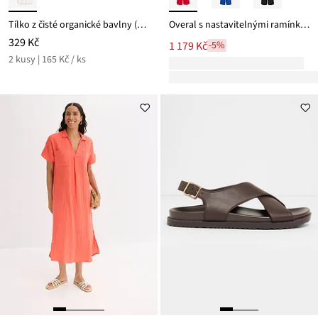
Tílko z čisté organické bavlny (2 ks v balení)
Overal s nastavitelnými ramínky, z viskózové směsi
329 Kč
1 179 Kč
-5%
2 kusy | 165 Kč / ks