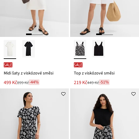
SALE
SALE
Midi šaty z viskózové směsi
Top z viskózové směsi
Nová
Nová
499 Kč
219 Kč
-44%
-51%
899 Kč
449 Kč
Zlevněno
Zlevněno
cena
cena
z
z
je
je
ceny
ceny
899 Kč
449 Kč