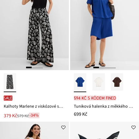
SALE
594 Kč s kódem FINED
Kalhoty Marlene z viskózové směsi
Tuniková halenka z měkkého mušelínu
699 Kč
Nová
379 Kč
-34%
579 Kč
Zlevněno
cena
z
je
ceny
579 Kč