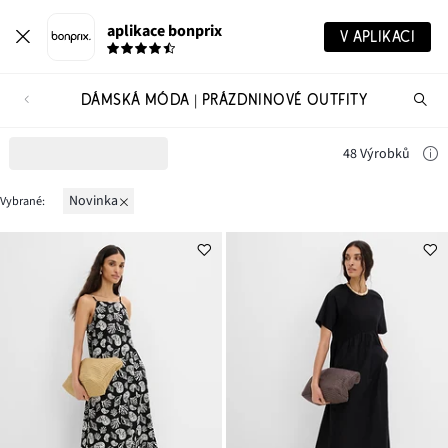
aplikace bonprix
V APLIKACI
DÁMSKÁ MÓDA | PRÁZDNINOVÉ OUTFITY
Hl
vý
48 Výrobků
novinka
Vybrané: