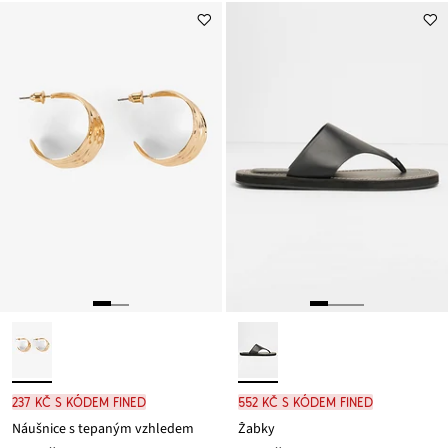
z
z
je
je
ceny
ceny
179 Kč
349 Kč
237 Kč s kódem FINED
552 Kč s kódem FINED
Náušnice s tepaným vzhledem
Žabky