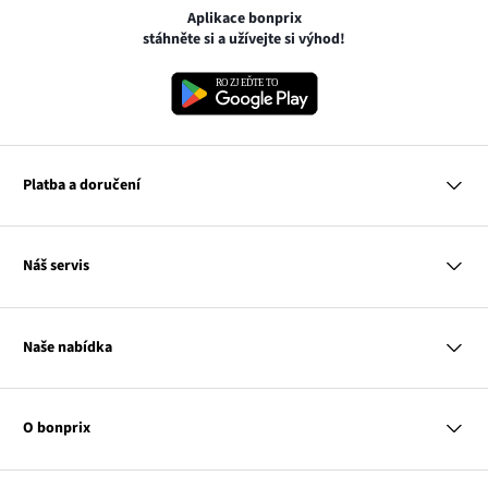
Aplikace bonprix
stáhněte si a užívejte si výhod!
Platba a doručení
MasterCard
Náš servis
VISA
Google pay
Otázky a odpovědi
Apple pay
Doručení a platby
Naše nabídka
PayU
Vrácení a reklamace
Platba na dobírku
Tabulky velikostí
Žena
Balikovna
Klub bonprix
Muž
Zasilkovna
Katalog
O bonprix
Dítě
Kontakt
Dům
Hodnocení výrobků
Odkaz
O nás
Mapa tagů