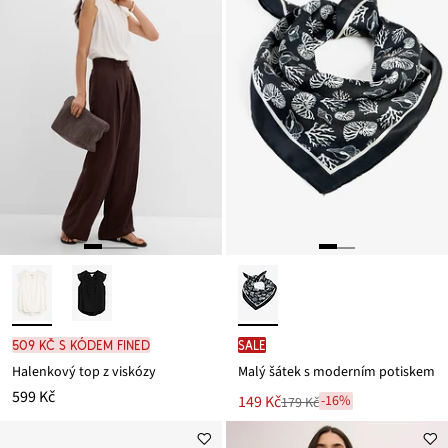
509 Kč s kódem FINED
SALE
Halenkový top z viskózy
Malý šátek s moderním potiskem
599 Kč
Nová
149 Kč
-16%
179 Kč
Zlevněno
cena
z
je
ceny