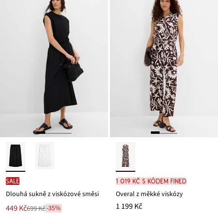
SALE
1 019 Kč s kódem FINED
Dlouhá sukně z viskózové směsi
Overal z měkké viskózy
1 199 Kč
Nová
449 Kč
-35%
699 Kč
Zlevněno
cena