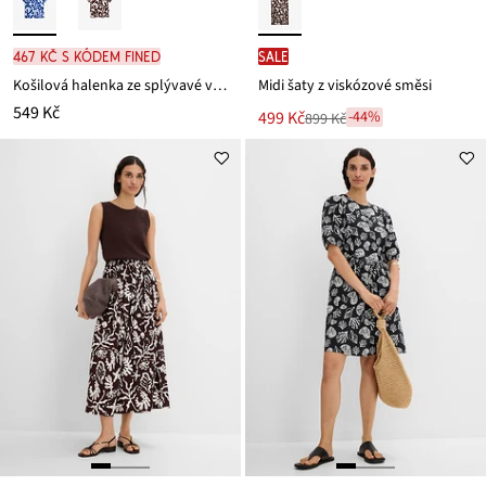
467 Kč s kódem FINED
SALE
Košilová halenka ze splývavé viskózy
Midi šaty z viskózové směsi
549 Kč
Nová
499 Kč
-44%
899 Kč
Zlevněno
cena
z
je
ceny
899 Kč