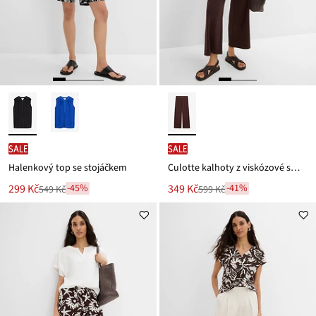
SALE
SALE
Halenkový top se stojáčkem
Culotte kalhoty z viskózové směsi
Nová
Nová
299 Kč
349 Kč
-45%
-41%
549 Kč
599 Kč
Zlevněno
Zlevněno
cena
cena
z
z
je
je
ceny
ceny
549 Kč
599 Kč