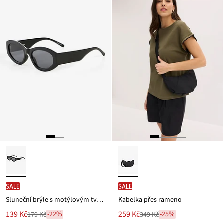
179 Kč
SALE
SALE
Sluneční brýle s motýlovým tvarem
Kabelka přes rameno
Nová
Nová
139 Kč
259 Kč
-22%
-25%
179 Kč
349 Kč
Zlevněno
Zlevněno
cena
cena