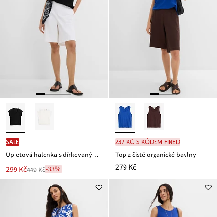
SALE
237 Kč s kódem FINED
Úpletová halenka s dírkovaným vzorem
Top z čisté organické bavlny
279 Kč
Nová
299 Kč
-33%
449 Kč
Zlevněno
cena
z
je
ceny
449 Kč