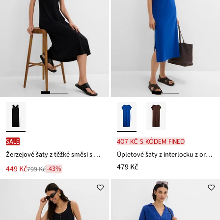
SALE
407 Kč s kódem FINED
Žerzejové šaty z těžké směsi s viskózou, se žebrovaným vzhledem
Úpletové šaty z interlocku z organické bavlny
479 Kč
Nová
449 Kč
-43%
799 Kč
Zlevněno
cena
z
je
ceny
799 Kč