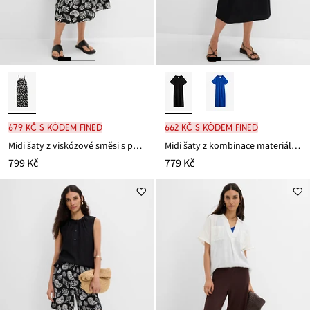
679 Kč s kódem FINED
662 Kč s kódem FINED
Midi šaty z viskózové směsi s potiskem po celé ploše
Midi šaty z kombinace materiálů z čisté bavlny
799 Kč
779 Kč