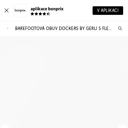
aplikace bonprix
V APLIKACI
BAREFOOTOVÁ OBUV DOCKERS BY GERLI S FLEXIBILNÍ PODRÁŽKOU
Hl
vý