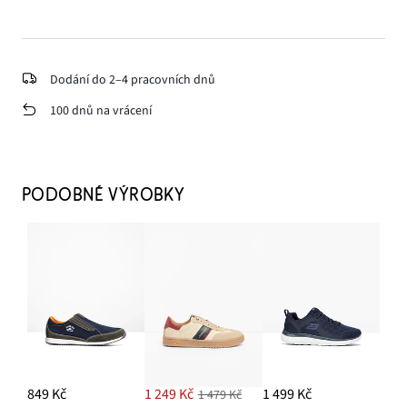
Dodání do 2–4 pracovních dnů
100 dnů na vrácení
PODOBNÉ VÝROBKY
849 Kč
1 249 Kč
1 499 Kč
1 479 Kč