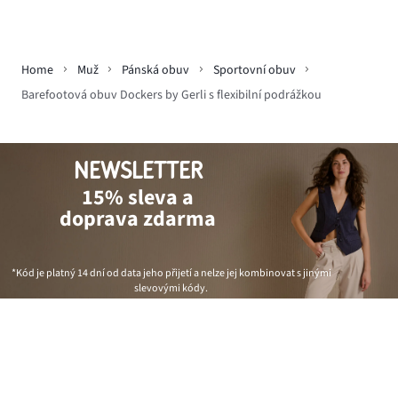
Home
Muž
Pánská obuv
Sportovní obuv
Barefootová obuv Dockers by Gerli s flexibilní podrážkou
NEWSLETTER
15% sleva a
doprava zdarma
*Kód je platný 14 dní od data jeho přijetí a nelze jej kombinovat s jinými
slevovými kódy.