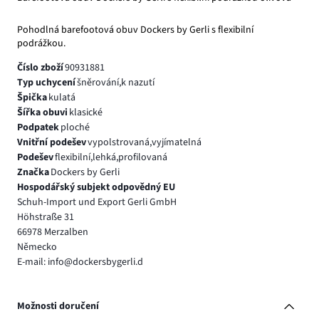
Pohodlná barefootová obuv Dockers by Gerli s flexibilní
podrážkou.
Číslo zboží
90931881
Typ uchycení
šněrování,k nazutí
Špička
kulatá
Šířka obuvi
klasické
Podpatek
ploché
Vnitřní podešev
vypolstrovaná,vyjímatelná
Podešev
flexibilní,lehká,profilovaná
Značka
Dockers by Gerli
Hospodářský subjekt odpovědný EU
Schuh-Import und Export Gerli GmbH
Höhstraße 31
66978 Merzalben
Německo
E-mail: info@dockersbygerli.d
Možnosti doručení