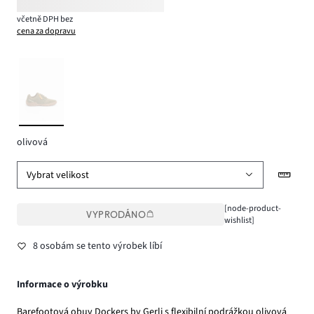
včetně DPH bez
cena za dopravu
olivová
Vybrat velikost
[node-product-
VYPRODÁNO
wishlist]
8 osobám se tento výrobek líbí
Informace o výrobku
Barefootová obuv Dockers by Gerli s flexibilní podrážkou olivová