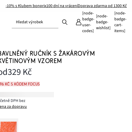
-10% s Klubem bonprix
100 dní na vrácení
Doprava zdarma od 1300 Kč
[node-
[node-
[node-
badge-
badge-
Hledat výrobek
badge-
user-
cart-
wishlist]
codes]
items]
BAVLNĚNÝ RUČNÍK S ŽAKÁROVÝM
KVĚTINOVÝM VZOREM
od
329 Kč
296 Kč s kódem FOCUS
včetně DPH bez
ena za dopravu