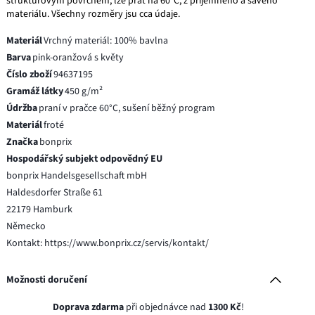
strukturovým povrchem, lze prát na 60°C, z příjemného a savého
materiálu. Všechny rozměry jsu cca údaje.
Materiál
Vrchný materiál: 100% bavlna
Barva
pink-oranžová s květy
Číslo zboží
94637195
Gramáž látky
450 g/m²
Údržba
praní v pračce 60°C, sušení běžný program
Materiál
froté
Značka
bonprix
Hospodářský subjekt odpovědný EU
bonprix Handelsgesellschaft mbH
Haldesdorfer Straße 61
22179 Hamburk
Německo
Kontakt: https://www.bonprix.cz/servis/kontakt/
Možnosti doručení
Doprava zdarma
při objednávce nad
1300 Kč
!