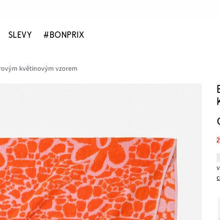
SLEVY
#BONPRIX
károvým květinovým vzorem
c