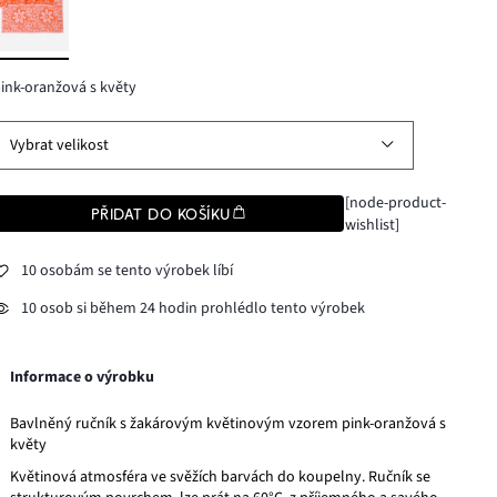
ink-oranžová s květy
Vybrat velikost
[node-product-
PŘIDAT DO KOŠÍKU
wishlist]
10 osobám se tento výrobek líbí
10 osob si během 24 hodin prohlédlo tento výrobek
Informace o výrobku
Bavlněný ručník s žakárovým květinovým vzorem pink-oranžová s
květy
Květinová atmosféra ve svěžích barvách do koupelny. Ručník se