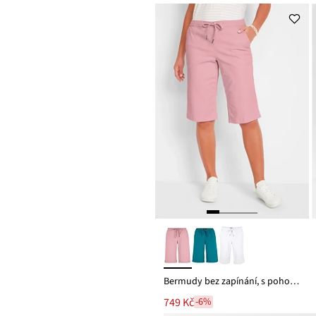
Bermudy bez zapínání, s pohodlným pasem, z bavlněné směsi
749 Kč
-6%