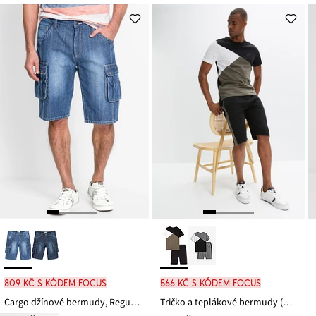
je
ceny
349 Kč
809 Kč s kódem FOCUS
566 Kč s kódem FOCUS
Cargo džínové bermudy, Regular Fit
Tričko a teplákové bermudy (2dílná souprava)