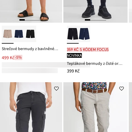
Strečové bermudy z bavlněné směsi
359 Kč s kódem FOCUS
novinka
499 Kč
-5%
Teplákové bermudy z čisté organické bavlny
399 Kč