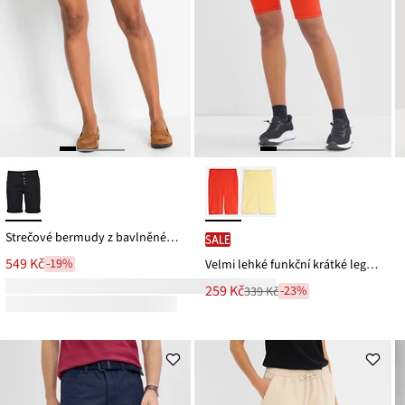
Strečové bermudy z bavlněné směsi
SALE
549 Kč
-19%
Velmi lehké funkční krátké legíny s pohodlným pasem, rychleschnoucí
Nová
259 Kč
-23%
339 Kč
Zlevněno
cena
z
je
ceny
339 Kč