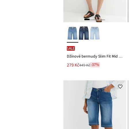
SALE
Džínové bermudy Slim Fit Mid Waist
Nová
279 Kč
-37%
449 Kč
Zlevněno
cena
z
je
ceny
449 Kč