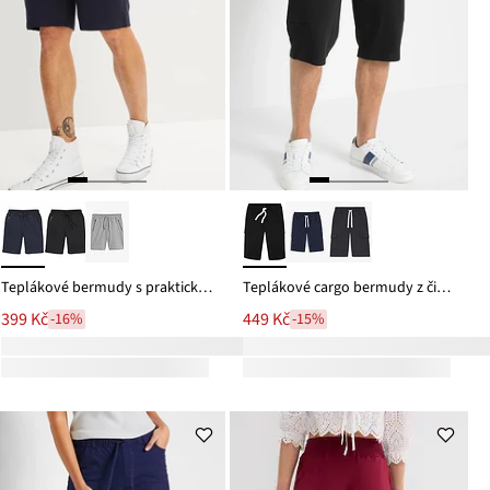
Teplákové bermudy s praktickými kapsami na zip
Teplákové cargo bermudy z čisté organické bavlny
399 Kč
449 Kč
-16%
-15%