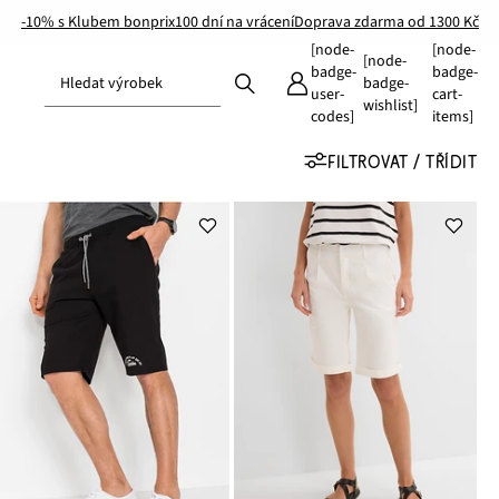
-10% s Klubem bonprix
100 dní na vrácení
Doprava zdarma od 1300 Kč
[node-
[node-
[node-
badge-
badge-
Hledat výrobek
badge-
user-
cart-
wishlist]
codes]
items]
FILTROVAT / TŘÍDIT