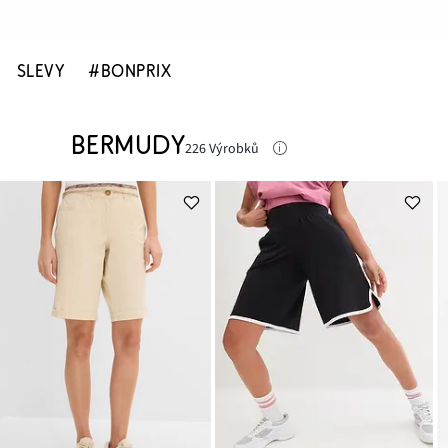
SLEVY
#BONPRIX
BERMUDY
226 Výrobků