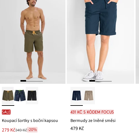
SALE
431 Kč s kódem FOCUS
Koupací šortky s boční kapsou
Bermudy ze lněné směsi
479 Kč
Nová
279 Kč
-20%
349 Kč
Zlevněno
cena
z