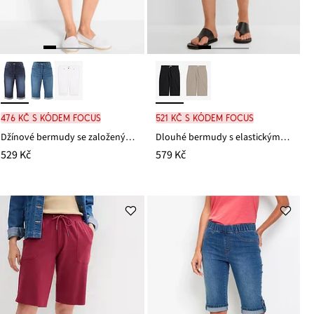
476 Kč s kódem FOCUS
521 Kč s kódem FOCUS
Džínové bermudy se založeným lemem, Mid Waist
Dlouhé bermudy s elastickým pasem, z bavlněné směsi
529 Kč
579 Kč