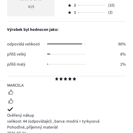
Hodnocení
hlasů
hodnocení
počet
2
(10)
3,
419
Hodnocení
343.
5
hlasů
počet
1
(3)
2,
Hodnocení
54.
hlasů
počet
1,
9.
hlasů
počet
Výrobek byl hodnocen jako:
10.
hlasů
3.
odpovídá velikosti
90%
příliš velký
8%
příliš malý
2%
Hodnocení
5
MARCELA
Ověřený nákup
velikost: 44
(odpovídající)
,
barva: modrá + tyrkysová
Pohodlné, příjemný materiál