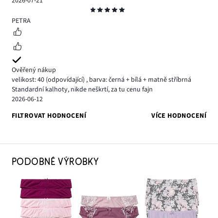
2026-07-21
Hodnocení
5
PETRA
Ověřený nákup
velikost: 40
(odpovídající)
,
barva: černá + bílá + matně stříbrná
Standardní kalhoty, nikde neškrtí, za tu cenu fajn
2026-06-12
FILTROVAT HODNOCENÍ
VÍCE HODNOCENÍ
PODOBNÉ VÝROBKY