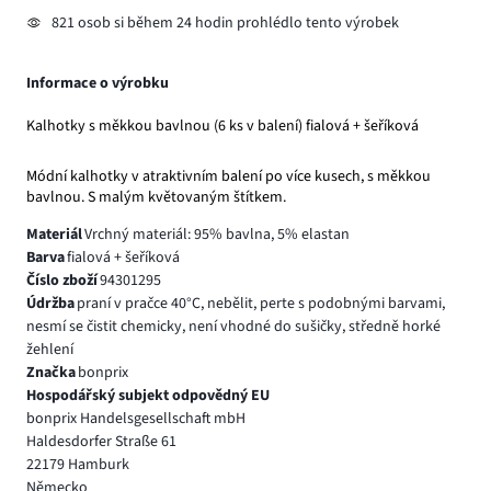
821 osob si během 24 hodin prohlédlo tento výrobek
Informace o výrobku
Kalhotky s měkkou bavlnou (6 ks v balení) fialová + šeříková
Módní kalhotky v atraktivním balení po více kusech, s měkkou
bavlnou. S malým květovaným štítkem.
Materiál
Vrchný materiál: 95% bavlna, 5% elastan
Barva
fialová + šeříková
Číslo zboží
94301295
Údržba
praní v pračce 40°C, nebělit, perte s podobnými barvami,
nesmí se čistit chemicky, není vhodné do sušičky, středně horké
žehlení
Značka
bonprix
Hospodářský subjekt odpovědný EU
bonprix Handelsgesellschaft mbH
Haldesdorfer Straße 61
22179 Hamburk
Německo