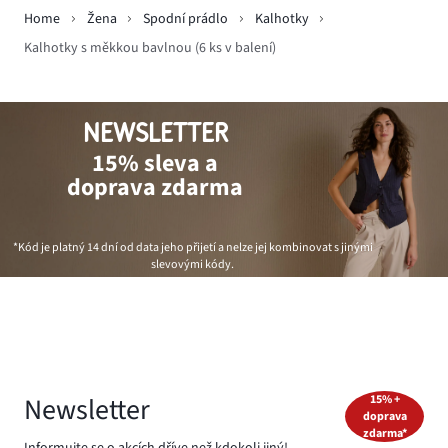
Home
Žena
Spodní prádlo
Kalhotky
Kalhotky s měkkou bavlnou (6 ks v balení)
NEWSLETTER
15% sleva a
doprava zdarma
*Kód je platný 14 dní od data jeho přijetí a nelze jej kombinovat s jinými
slevovými kódy.
Newsletter
15% +
doprava
zdarma*