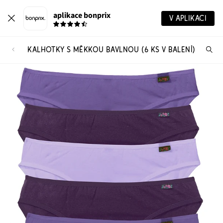
aplikace bonprix
V APLIKACI
KALHOTKY S MĚKKOU BAVLNOU (6 KS V BALENÍ)
Hl
vý