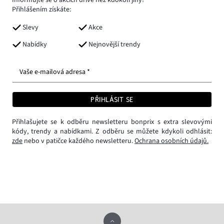
Informujte se o akcích dříve než kdokoli jiný!
Přihlášením získáte:
Slevy
Akce
Nabídky
Nejnovější trendy
Vaše e-mailová adresa *
PŘIHLÁSIT SE
Přihlašujete se k odběru newsletteru bonprix s extra slevovými
kódy, trendy a nabídkami. Z odběru se můžete kdykoli odhlásit:
zde
nebo v patičce každého newsletteru.
Ochrana osobních údajů.