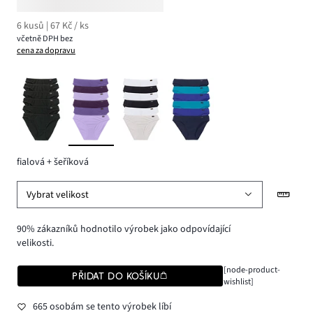
6 kusů | 67 Kč / ks
včetně DPH bez
cena za dopravu
fialová + šeříková
Vybrat velikost
90% zákazníků hodnotilo výrobek jako odpovídající
velikosti.
[node-product-
PŘIDAT DO KOŠÍKU
wishlist]
665 osobám se tento výrobek líbí