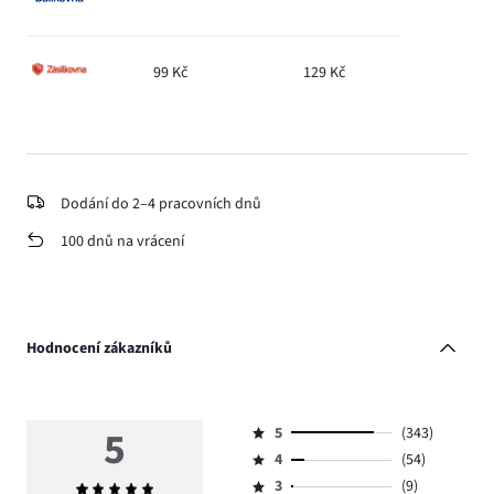
99 Kč
129 Kč
Dodání do 2–4 pracovních dnů
100 dnů na vrácení
Hodnocení zákazníků
5
5
(343)
Hodnocení
4
(54)
5,
Hodnocení
počet
3
(9)
Průměrné
4,