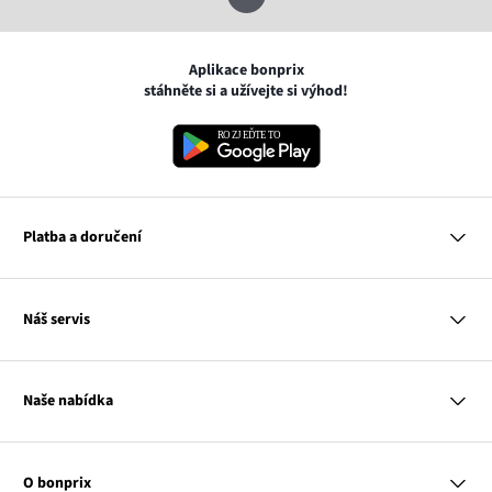
Aplikace bonprix
stáhněte si a užívejte si výhod!
Platba a doručení
MasterCard
Náš servis
VISA
Google pay
Otázky a odpovědi
Apple pay
Doručení a platby
Naše nabídka
PayU
Vrácení a reklamace
Platba na dobírku
Tabulky velikostí
Žena
Balikovna
Klub bonprix
Muž
Zasilkovna
Katalog
O bonprix