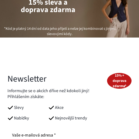
15% sleva a
doprava zdarma
*Kód je platný 14 dní od data jeho přijetí a nelze jej kombinovat s jinými
slevovými kódy.
Newsletter
15% +
doprava
zdarma*
Informujte se o akcích dříve než kdokoli jiný!
Přihlášením získáte:
Slevy
Akce
Nabídky
Nejnovější trendy
Vaše e-mailová adresa *