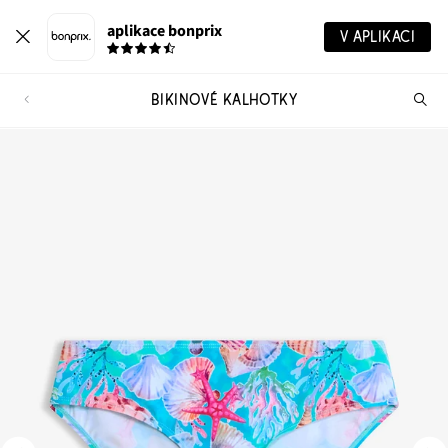
aplikace bonprix
V APLIKACI
BIKINOVÉ KALHOTKY
Hl
vý