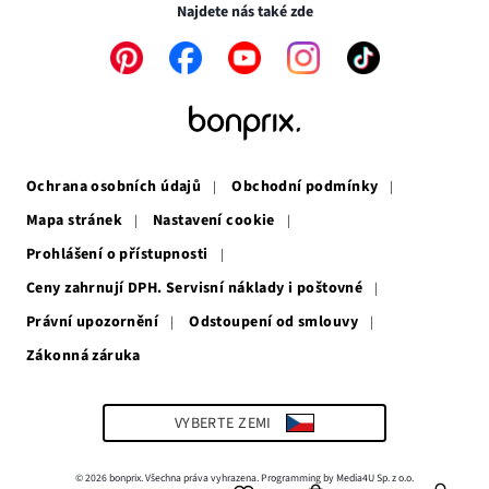
okně
Najdete nás také zde
Odkaz
Odkaz
Odkaz
Odkaz
Odkaz
se
se
se
se
se
otevře
otevře
otevře
otevře
otevře
v
v
v
v
v
novém
novém
novém
novém
novém
okně
okně
okně
okně
okně
Ochrana osobních údajů
Obchodní podmínky
Mapa stránek
Nastavení cookie
Prohlášení o přístupnosti
Ceny zahrnují DPH. Servisní náklady i poštovné
Právní upozornění
Odstoupení od smlouvy
Zákonná záruka
Odkaz
se
otevře
v
VYBERTE ZEMI
novém
okně
© 2026 bonprix. Všechna práva vyhrazena. Programming by Media4U Sp. z o.o.