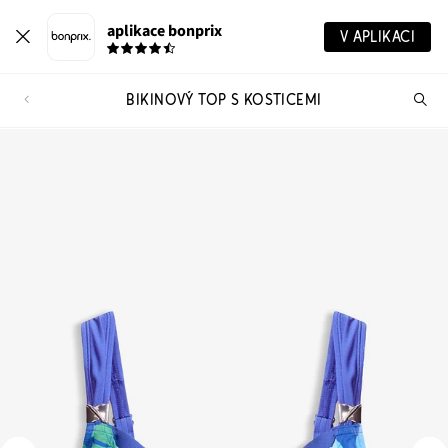
aplikace bonprix
V APLIKACI
BIKINOVÝ TOP S KOSTICEMI
Hl
vý