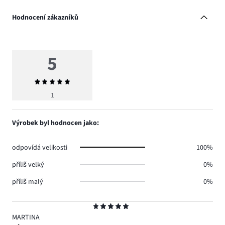
Hodnocení zákazníků
5
Průměrné
hodnocení
1
5
Výrobek byl hodnocen jako:
odpovídá velikosti
100%
příliš velký
0%
příliš malý
0%
Hodnocení
5
MARTINA