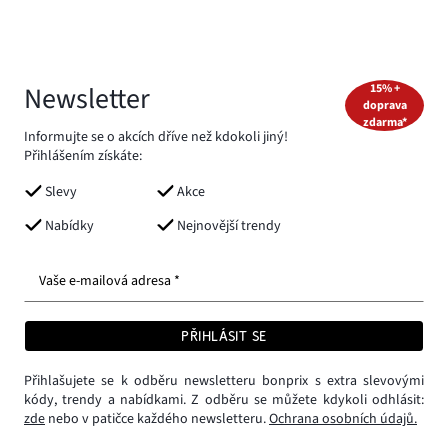
Newsletter
15% +
doprava
zdarma*
Informujte se o akcích dříve než kdokoli jiný!
Přihlášením získáte:
Slevy
Akce
Nabídky
Nejnovější trendy
Vaše e-mailová adresa *
PŘIHLÁSIT SE
Přihlašujete se k odběru newsletteru bonprix s extra slevovými
kódy, trendy a nabídkami. Z odběru se můžete kdykoli odhlásit:
zde
nebo v patičce každého newsletteru.
Ochrana osobních údajů.