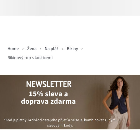
Home
Žena
Na pláž
Bikiny
Bikinový top s kosticemi
NEWSLETTER
15% sleva a
doprava zdarma
*Kód je platný 14 dní od data jeho přijetí a nelze jej kombinovat s jinými
slevovými kódy.