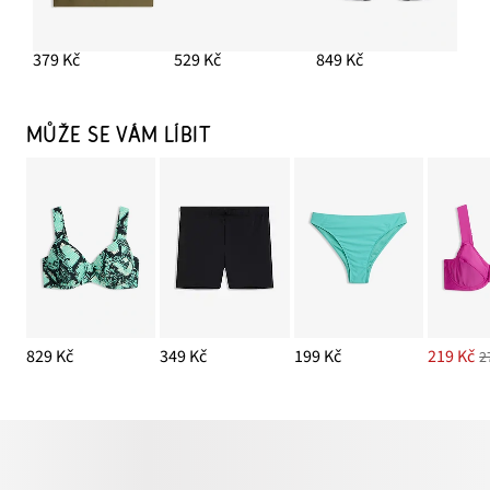
379 Kč
529 Kč
849 Kč
MŮŽE SE VÁM LÍBIT
829 Kč
349 Kč
199 Kč
219 Kč
2