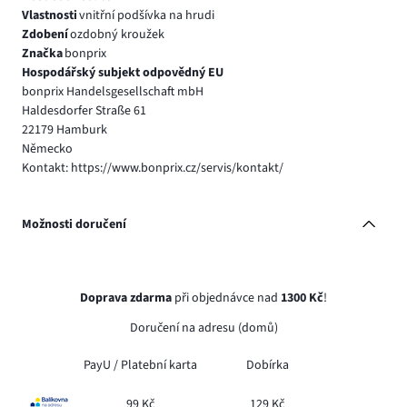
Vlastnosti
vnitřní podšívka na hrudi
Zdobení
ozdobný kroužek
Značka
bonprix
Hospodářský subjekt odpovědný EU
bonprix Handelsgesellschaft mbH
Haldesdorfer Straße 61
22179 Hamburk
Německo
Kontakt: https://www.bonprix.cz/servis/kontakt/
Možnosti doručení
Doprava zdarma
při objednávce nad
1300 Kč
!
Doručení na adresu (domů)
PayU /
Platební karta
Dobírka
99 Kč
129 Kč