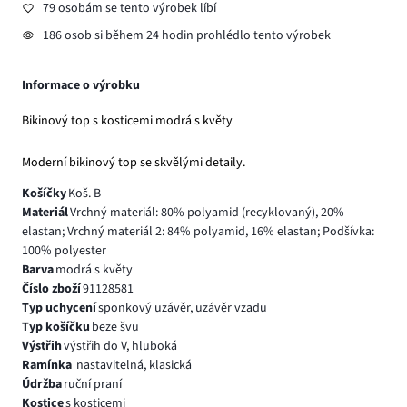
79 osobám se tento výrobek líbí
186 osob si během 24 hodin prohlédlo tento výrobek
Informace o výrobku
Bikinový top s kosticemi modrá s květy
Moderní bikinový top se skvělými detaily.
Košíčky
Koš. B
Materiál
Vrchný materiál: 80% polyamid (recyklovaný), 20%
elastan; Vrchný materiál 2: 84% polyamid, 16% elastan; Podšívka:
100% polyester
Barva
modrá s květy
Číslo zboží
91128581
Typ uchycení
sponkový uzávěr, uzávěr vzadu
Typ košíčku
beze švu
Výstřih
výstřih do V, hluboká
Ramínka
nastavitelná, klasická
Údržba
ruční praní
Kostice
s kosticemi