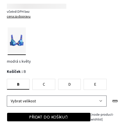
včetně DPH bez
cena za dopravu
modrá s květy
Košíček
:
B
B
C
D
E
Vybrat velikost
[node-product-
PŘIDAT DO KOŠÍKU
wishlist]