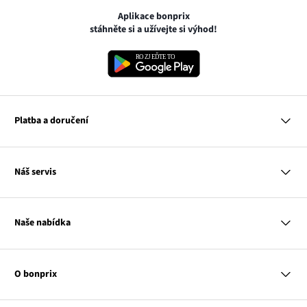
Aplikace bonprix
stáhněte si a užívejte si výhod!
Platba a doručení
MasterCard
Náš servis
VISA
Google pay
Otázky a odpovědi
Apple pay
Doručení a platby
Naše nabídka
PayU
Vrácení a reklamace
Platba na dobírku
Tabulky velikostí
Žena
Balikovna
Klub bonprix
Muž
Zasilkovna
Katalog
O bonprix
Dítě
Kontakt
Dům
Hodnocení výrobků
Odkaz
O nás