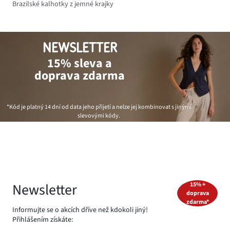
Brazilské kalhotky z jemné krajky
NEWSLETTER
15% sleva a
doprava zdarma
*Kód je platný 14 dní od data jeho přijetí a nelze jej kombinovat s jinými
slevovými kódy.
Newsletter
15% +
doprava
zdarma*
Informujte se o akcích dříve než kdokoli jiný!
Přihlášením získáte: