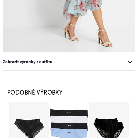
Zobrazit výrobky z outfitu
Balkonetová podprsenka s multifunkčními ramínky
449 Kč
PODOBNÉ VÝROBKY
PŘIDAT DO KOŠÍKU
Brazilské kalhotky z jemné krajky
279 Kč
PŘIDAT DO KOŠÍKU