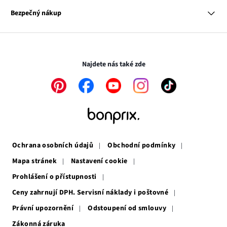
Mapa tagů
se
Odkaz
Naše zodpovědnost
Bezpečný nákup
otevře
se
Média
v
otevře
novém
v
Transakce a platby jsou zabezpečeny pomocí připojení SSL.
okně
novém
okně
Najdete nás také zde
Odkaz
Odkaz
Odkaz
Odkaz
Odkaz
se
se
se
se
se
otevře
otevře
otevře
otevře
otevře
v
v
v
v
v
novém
novém
novém
novém
novém
okně
okně
okně
okně
okně
Ochrana osobních údajů
Obchodní podmínky
Mapa stránek
Nastavení cookie
Prohlášení o přístupnosti
Ceny zahrnují DPH. Servisní náklady i poštovné
Právní upozornění
Odstoupení od smlouvy
Zákonná záruka