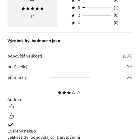
4
(0)
5,
Hodnocení
počet
3
(1)
Průměrné
4,
Hodnocení
hlasů
hodnocení
počet
2
(0)
3,
12
Hodnocení
11.
5
hlasů
počet
1
(0)
2,
Hodnocení
0.
hlasů
počet
1,
1.
hlasů
počet
Výrobek byl hodnocen jako:
0.
hlasů
0.
odpovídá velikosti
100%
příliš velký
0%
příliš malý
0%
Hodnocení
3
Andrea
Ověřený nákup
velikost: 36
(odpovídající)
,
barva: černá