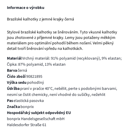
Informace o výrobku
Brazilské kalhotky z jemné krajky černá
Stylové brazilské kalhotky se šněrováním. Tyto vkusné kalhotky
jsou zhotovené z příjemné krajky. Lemy jsou potaženy měkkým
materiálem pro optimální pohodlí během nošení. Velmi pěkný
detail tvoří šněrování vpředu na kalhotkách.
Materiál
Vrchný materiál: 91% polyamid (recyklovaný), 9% elastan;
Čipka: 87% polyamid, 13% elastan
Barva
černá
Číslo zboží
90821895
Výška sedu
pohodlný
Údržba
praní v pračce 40°C, nebělit, perte s podobnými barvami,
nesmí se čistit chemicky, není vhodné do sušičky, nežehlit
Pas
elastická pasovka
Značka
bonprix
Hospodářský subjekt odpovědný EU
bonprix Handelsgesellschaft mbH
Haldesdorfer Straße 61