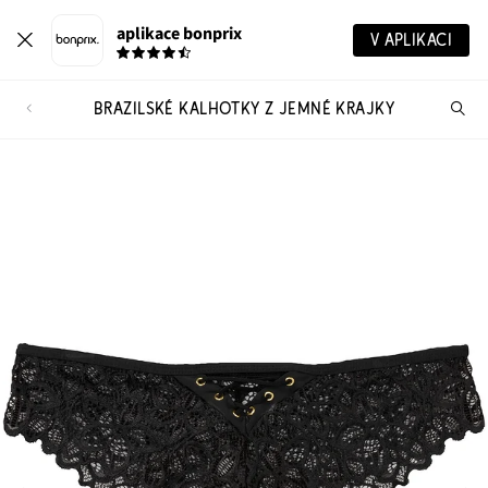
aplikace bonprix
V APLIKACI
BRAZILSKÉ KALHOTKY Z JEMNÉ KRAJKY
Hl
vý