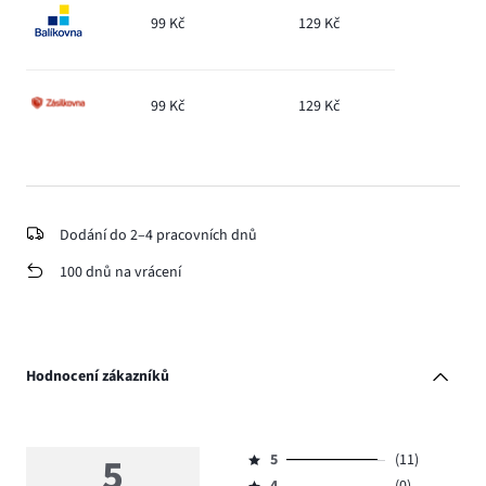
99 Kč
129 Kč
99 Kč
129 Kč
Dodání do 2–4 pracovních dnů
100 dnů na vrácení
Hodnocení zákazníků
5
5
(11)
Hodnocení