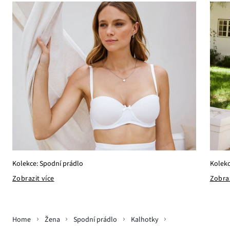
Kolekc
Kolekce: Spodní prádlo
Zobraz
Zobrazit více
Home
Žena
Spodní prádlo
Kalhotky