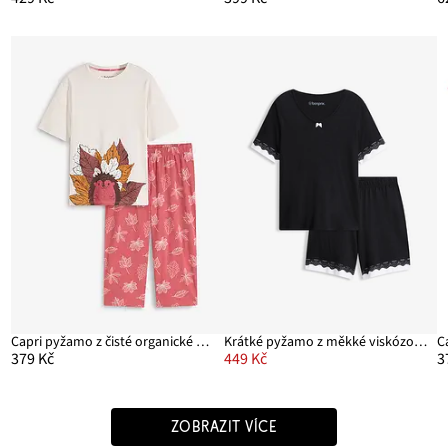
Capri pyžamo z čisté organické bavlny
Krátké pyžamo z měkké viskózové směsi
C
379 Kč
449 Kč
3
ZOBRAZIT VÍCE