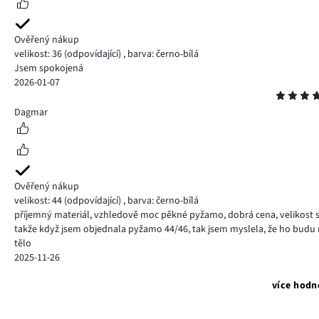
Ověřený nákup
velikost: 36
(odpovídající)
,
barva: černo-bílá
Jsem spokojená
2026-01-07
Hodnocení
5
Dagmar
Ověřený nákup
velikost: 44
(odpovídající)
,
barva: černo-bílá
příjemný materiál, vzhledově moc pěkné pyžamo, dobrá cena, velikost se
takže když jsem objednala pyžamo 44/46, tak jsem myslela, že ho budu
tělo
2025-11-26
více hodn