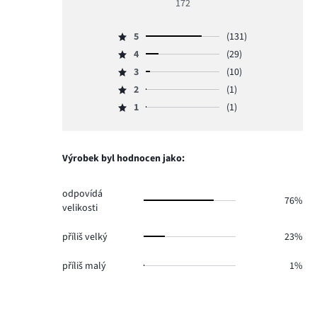
172
5
5
(131)
Hodnocení
4
(29)
5,
Hodnocení
počet
3
(10)
4,
Hodnocení
hlasů
počet
2
(1)
3,
Hodnocení
131.
hlasů
počet
1
(1)
2,
Hodnocení
29.
hlasů
počet
1,
10.
hlasů
počet
1.
hlasů
Výrobek byl hodnocen jako:
1.
odpovídá
76%
velikosti
příliš velký
23%
příliš malý
1%