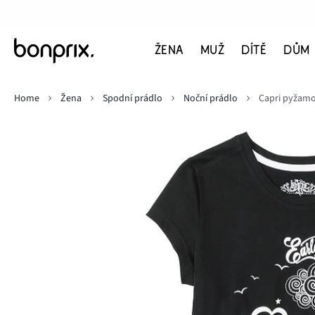
ŽENA
MUŽ
DÍTĚ
DŮM
Home
Žena
Spodní prádlo
Noční prádlo
Capri pyžamo 