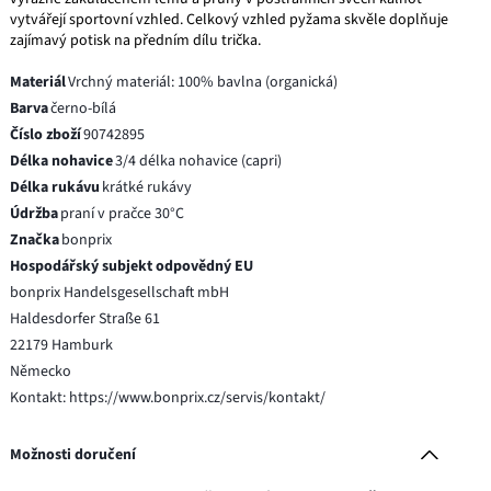
vytvářejí sportovní vzhled. Celkový vzhled pyžama skvěle doplňuje
zajímavý potisk na předním dílu trička.
Materiál
Vrchný materiál: 100% bavlna (organická)
Barva
černo-bílá
Číslo zboží
90742895
Délka nohavice
3/4 délka nohavice (capri)
Délka rukávu
krátké rukávy
Údržba
praní v pračce 30°C
Značka
bonprix
Hospodářský subjekt odpovědný EU
bonprix Handelsgesellschaft mbH
Haldesdorfer Straße 61
22179 Hamburk
Německo
Kontakt: https://www.bonprix.cz/servis/kontakt/
Možnosti doručení