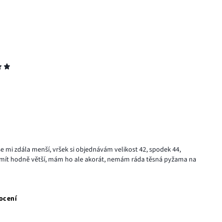
 mi zdála menší, vršek si objednávám velikost 42, spodek 44,
 mít hodně větší, mám ho ale akorát, nemám ráda těsná pyžama na
ocení