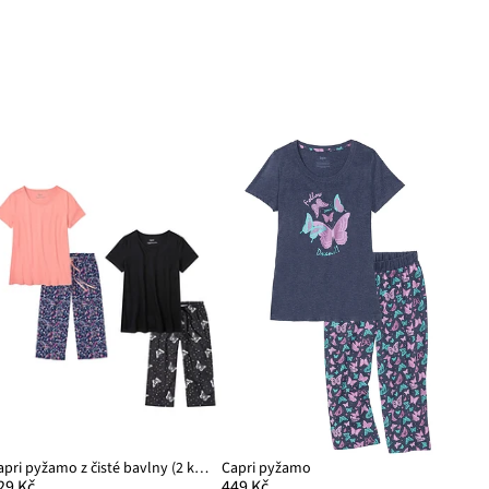
Capri pyžamo z čisté bavlny (2 ks v balení)
Capri pyžamo
29 Kč
449 Kč