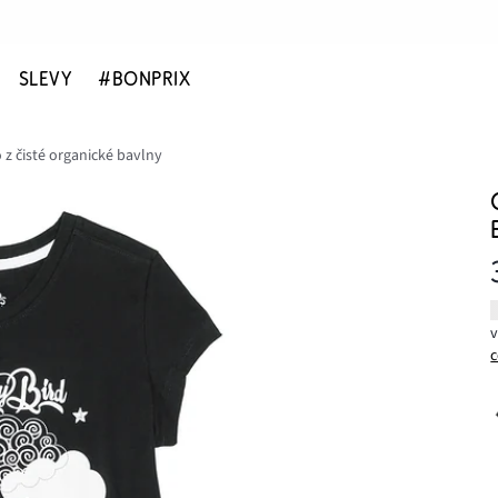
SLEVY
#BONPRIX
z čisté organické bavlny
c