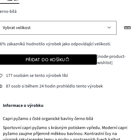
erno-bílá
Vybrat velikost
6% zákazníků hodnotilo výrobek jako odpovídající velikosti.
[node-product-
PŘIDAT DO KOŠÍKU
wishlist]
177 osobám se tento výrobek líbí
87 osob si během 24 hodin prohlédlo tento výrobek
Informace o výrobku
Capri pyžamo z čisté organické bavlny černo-bílá
Sportovní capri pyžamo s krásným potiskem vpředu. Moderní capri
pyžamo zaujme příjemně měkkou bavlnou. Kontrastní švy na
výrazně zakulaceném lemu a pruhy v postranních švech kalhot