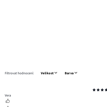
Filtrovat hodnocení:
Velikost
Barva
Hodnocení
5
Vera