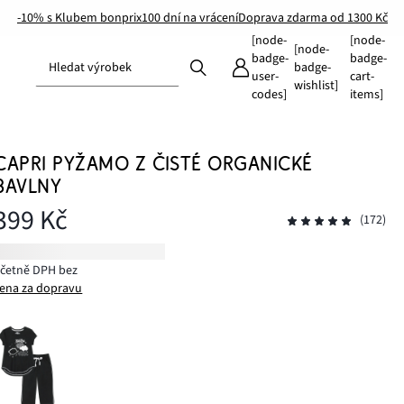
-10% s Klubem bonprix
100 dní na vrácení
Doprava zdarma od 1300 Kč
[node-
[node-
[node-
badge-
badge-
Hledat výrobek
badge-
user-
cart-
wishlist]
codes]
items]
CAPRI PYŽAMO Z ČISTÉ ORGANICKÉ
BAVLNY
399 Kč
(172)
včetně DPH bez
ena za dopravu