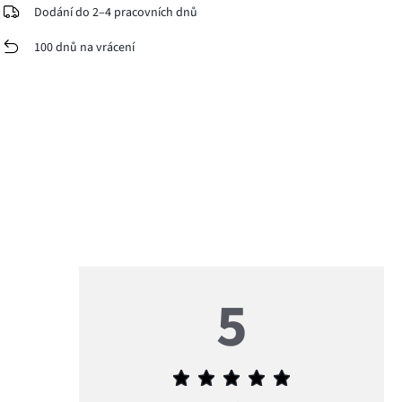
Dodání do 2–4 pracovních dnů
100 dnů na vrácení
5
Průměrné
hodnocení