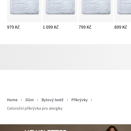
979 Kč
1 099 Kč
799 Kč
899 Kč
Home
Dům
Bytový textil
Přikrývky
Celoroční přikrývka pro alergiky