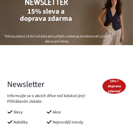
NEWSLETTER
15% sleva a
doprava zdarma
*Kód je platný 14 dní od data jeho přijetí a nelze jej kombinovat s jinými
slevovými kódy.
Newsletter
15% +
doprava
zdarma*
Informujte se o akcích dříve než kdokoli jiný!
Přihlášením získáte:
Slevy
Akce
Nabídky
Nejnovější trendy