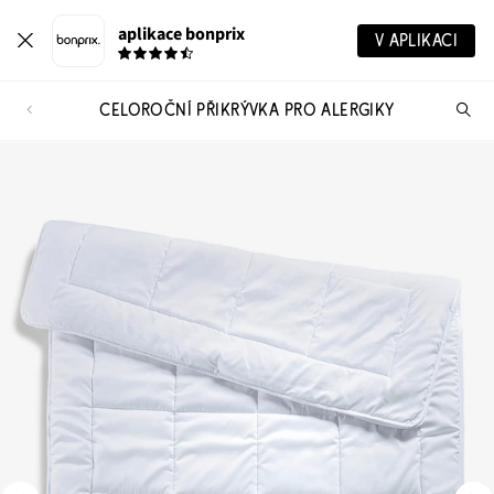
aplikace bonprix
V APLIKACI
CELOROČNÍ PŘIKRÝVKA PRO ALERGIKY
Hl
vý