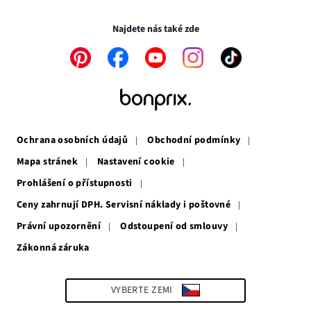
Transakce a platby jsou zabezpečeny pomocí připojení SSL.
okně
novém
okně
Najdete nás také zde
Odkaz
Odkaz
Odkaz
Odkaz
Odkaz
se
se
se
se
se
otevře
otevře
otevře
otevře
otevře
v
v
v
v
v
novém
novém
novém
novém
novém
okně
okně
okně
okně
okně
Ochrana osobních údajů
Obchodní podmínky
Mapa stránek
Nastavení cookie
Prohlášení o přístupnosti
Ceny zahrnují DPH. Servisní náklady i poštovné
Právní upozornění
Odstoupení od smlouvy
Zákonná záruka
Odkaz
se
otevře
v
VYBERTE ZEMI
novém
okně