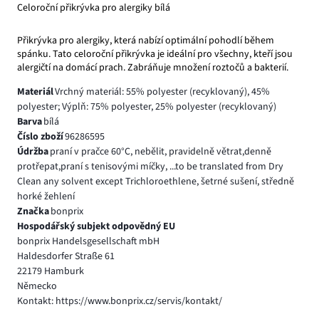
Celoroční přikrývka pro alergiky bílá
Přikrývka pro alergiky, která nabízí optimální pohodlí během
spánku. Tato celoroční přikrývka je ideální pro všechny, kteří jsou
alergičtí na domácí prach. Zabráňuje množení roztočů a bakterií.
Materiál
Vrchný materiál: 55% polyester (recyklovaný), 45%
polyester; Výplň: 75% polyester, 25% polyester (recyklovaný)
Barva
bílá
Číslo zboží
96286595
Údržba
praní v pračce 60°C, nebělit, pravidelně větrat,denně
protřepat,praní s tenisovými míčky, ...to be translated from Dry
Clean any solvent except Trichloroethlene, šetrné sušení, středně
horké žehlení
Značka
bonprix
Hospodářský subjekt odpovědný EU
bonprix Handelsgesellschaft mbH
Haldesdorfer Straße 61
22179 Hamburk
Německo
Kontakt: https://www.bonprix.cz/servis/kontakt/