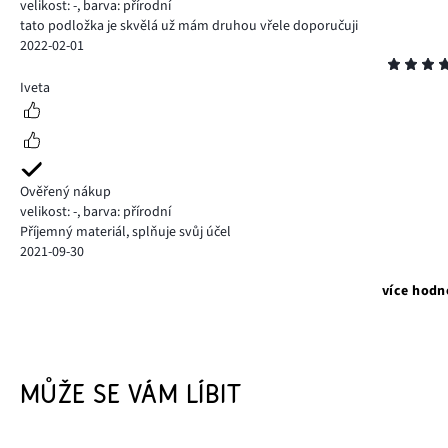
velikost: -
,
barva: přírodní
tato podložka je skvělá už mám druhou vřele doporučuji
2022-02-01
Hodnocení
4
Iveta
Ověřený nákup
velikost: -
,
barva: přírodní
Příjemný materiál, splňuje svůj účel
2021-09-30
více hodn
MŮŽE SE VÁM LÍBIT