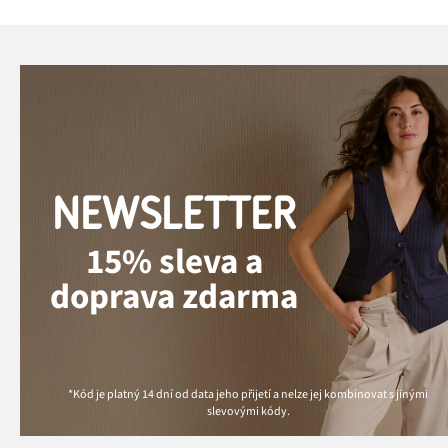
NEWSLETTER
15% sleva a
doprava zdarma
*Kód je platný 14 dní od data jeho přijetí a nelze jej kombinovat s jinými
slevovými kódy.