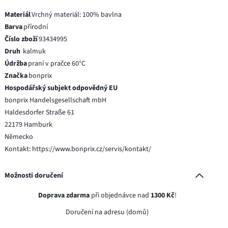
Materiál
Vrchný materiál: 100% bavlna
Barva
přírodní
Číslo zboží
93434995
Druh
kalmuk
Údržba
praní v pračce 60°C
Značka
bonprix
Hospodářský subjekt odpovědný EU
bonprix Handelsgesellschaft mbH
Haldesdorfer Straße 61
22179 Hamburk
Německo
Kontakt: https://www.bonprix.cz/servis/kontakt/
Možnosti doručení
Doprava zdarma
při objednávce nad
1300 Kč
!
Doručení na adresu (domů)