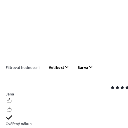
Filtrovat hodnocení:
Velikost
Barva
Hodnocení
5
Jana
Ověřený nákup