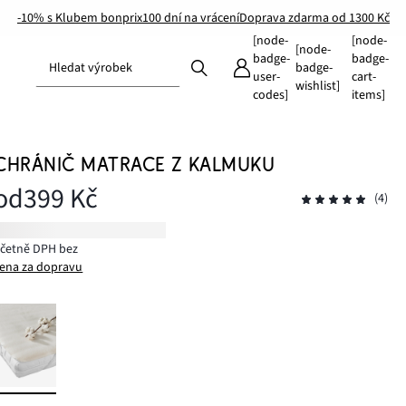
-10% s Klubem bonprix
100 dní na vrácení
Doprava zdarma od 1300 Kč
[node-
[node-
[node-
badge-
badge-
Hledat výrobek
badge-
user-
cart-
wishlist]
codes]
items]
CHRÁNIČ MATRACE Z KALMUKU
od
399 Kč
(4)
včetně DPH bez
ena za dopravu