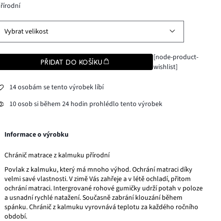
řírodní
Vybrat velikost
[node-product-
PŘIDAT DO KOŠÍKU
wishlist]
14 osobám se tento výrobek líbí
10 osob si během 24 hodin prohlédlo tento výrobek
Informace o výrobku
Chránič matrace z kalmuku přírodní
Povlak z kalmuku, který má mnoho výhod. Ochrání matraci díky
velmi savé vlastnosti. V zimě Vás zahřeje a v létě ochladí, přitom
ochrání matraci. Intergrované rohové gumičky udrží potah v poloze
a usnadní rychlé natažení. Současně zabrání klouzání během
spánku. Chránič z kalmuku vyrovnává teplotu za každého ročního
období.