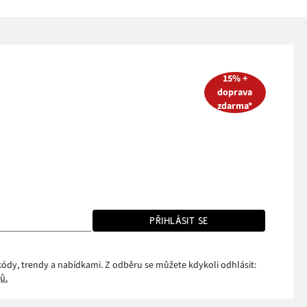
15% +
doprava
zdarma*
PŘIHLÁSIT SE
kódy, trendy a nabídkami. Z odběru se můžete kdykoli odhlásit:
ů.