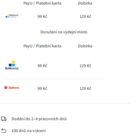
PayU /
Platební karta
Dobírka
99 Kč
129 Kč
Doručení na výdejní místo
PayU /
Platební karta
Dobírka
99 Kč
129 Kč
99 Kč
129 Kč
Dodání do 2–4 pracovních dnů
100 dnů na vrácení