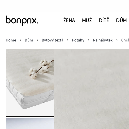
ŽENA
MUŽ
DÍTĚ
DŮM
Home
Dům
Bytový textil
Potahy
Na nábytek
Chrá