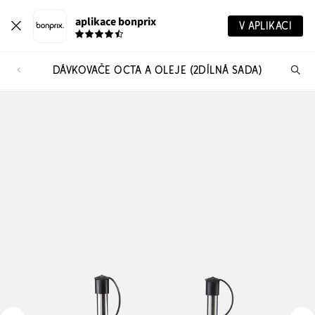
aplikace bonprix
V APLIKACI
DÁVKOVAČE OCTA A OLEJE (2DÍLNÁ SADA)
Hl
vý