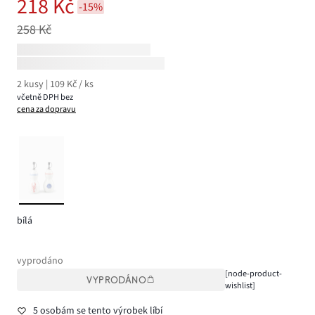
218 Kč
-15%
258 Kč
2 kusy | 109 Kč / ks
včetně DPH bez
cena za dopravu
bílá
vyprodáno
[node-product-
VYPRODÁNO
wishlist]
5 osobám se tento výrobek líbí