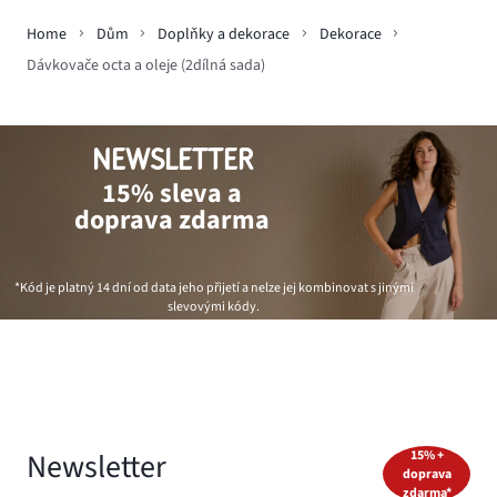
Home
Dům
Doplňky a dekorace
Dekorace
Dávkovače octa a oleje (2dílná sada)
NEWSLETTER
15% sleva a
doprava zdarma
*Kód je platný 14 dní od data jeho přijetí a nelze jej kombinovat s jinými
slevovými kódy.
Newsletter
15% +
doprava
zdarma*