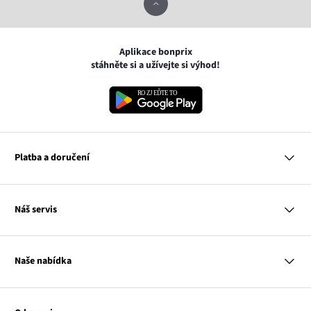
Aplikace bonprix
stáhněte si a užívejte si výhod!
Platba a doručení
MasterCard
Náš servis
VISA
Google pay
Otázky a odpovědi
Apple pay
Doručení a platby
Naše nabídka
PayU
Vrácení a reklamace
Platba na dobírku
Tabulky velikostí
Žena
Balikovna
Klub bonprix
Muž