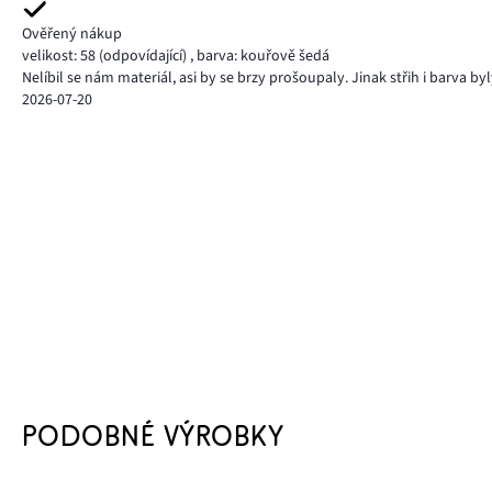
Ověřený nákup
velikost: 58
(odpovídající)
,
barva: kouřově šedá
Nelíbil se nám materiál, asi by se brzy prošoupaly. Jinak střih i barva by
2026-07-20
PODOBNÉ VÝROBKY