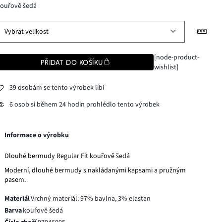
kouřově šedá
Vybrat velikost
[node-product-
PŘIDAT DO KOŠÍKU
wishlist]
39 osobám se tento výrobek líbí
6 osob si během 24 hodin prohlédlo tento výrobek
Informace o výrobku
Dlouhé bermudy Regular Fit kouřově šedá
Moderní, dlouhé bermudy s nakládanými kapsami a pružným
pasem.
Materiál
Vrchný materiál: 97% bavlna, 3% elastan
Barva
kouřově šedá