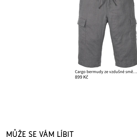
Cargo bermudy ze vzdušné směsi se lnem, Regular F
899 Kč
MŮŽE SE VÁM LÍBIT