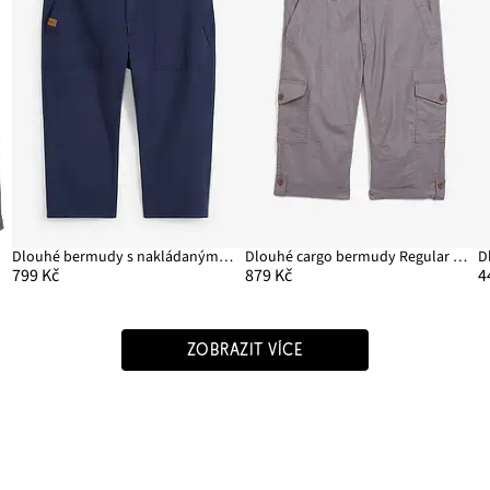
it
Dlouhé bermudy s nakládanými kapsami, Regular Fit
Dlouhé cargo bermudy Regular Fit, ze vzdušné lněné směsi
799 Kč
879 Kč
4
ZOBRAZIT VÍCE