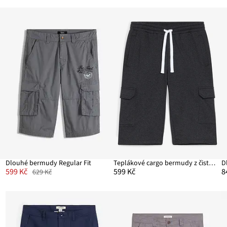
Dlouhé bermudy Regular Fit
Teplákové cargo bermudy z čisté organické bavlny
599 Kč
599 Kč
8
629 Kč