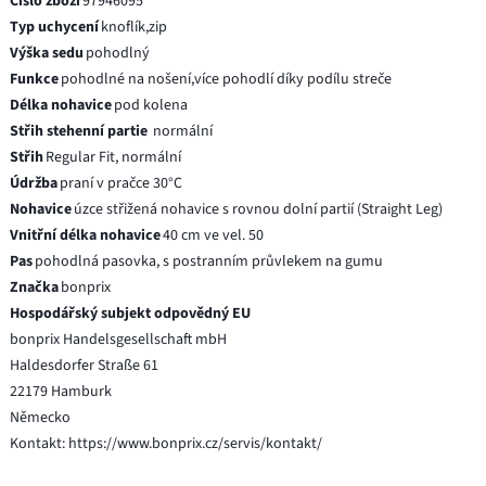
Číslo zboží
97946095
Typ uchycení
knoflík,zip
Výška sedu
pohodlný
Funkce
pohodlné na nošení,více pohodlí díky podílu streče
Délka nohavice
pod kolena
Střih stehenní partie
normální
Střih
Regular Fit, normální
Údržba
praní v pračce 30°C
Nohavice
úzce střižená nohavice s rovnou dolní partií (Straight Leg)
Vnitřní délka nohavice
40 cm ve vel. 50
Pas
pohodlná pasovka, s postranním průvlekem na gumu
Značka
bonprix
Hospodářský subjekt odpovědný EU
bonprix Handelsgesellschaft mbH
Haldesdorfer Straße 61
22179 Hamburk
Německo
Kontakt: https://www.bonprix.cz/servis/kontakt/