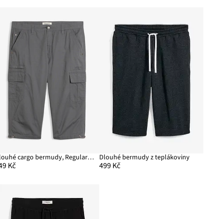
Dlouhé cargo bermudy, Regular Fit, z čisté bavlny
Dlouhé bermudy z teplákoviny
49 Kč
499 Kč