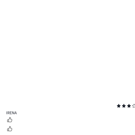
Hodnocení
3
IRENA