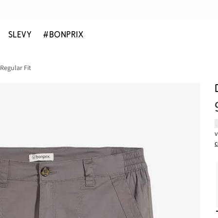
SLEVY
#BONPRIX
egular Fit
c