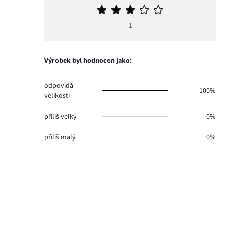
Průměrné
hodnocení
1
3
Výrobek byl hodnocen jako:
odpovídá
100%
velikosti
příliš velký
0%
příliš malý
0%