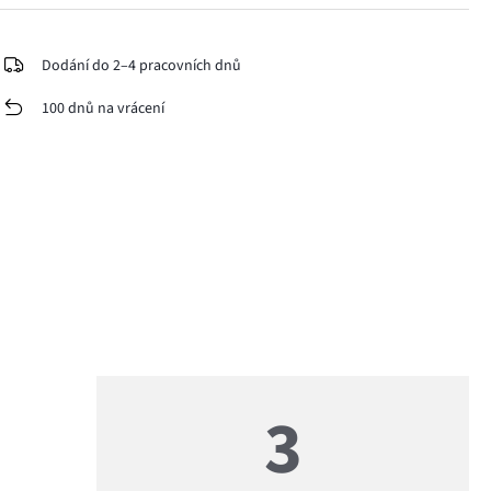
Dodání do 2–4 pracovních dnů
100 dnů na vrácení
3