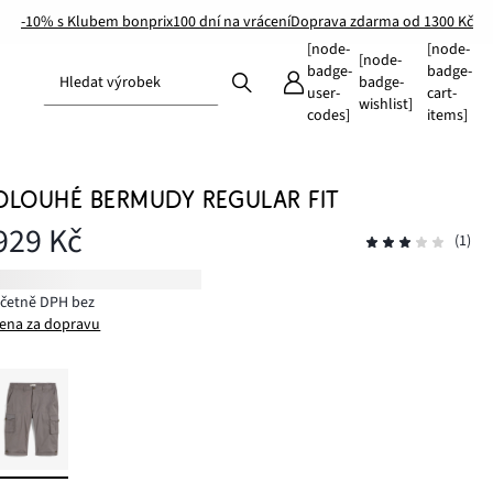
-10% s Klubem bonprix
100 dní na vrácení
Doprava zdarma od 1300 Kč
[node-
[node-
[node-
badge-
badge-
Hledat výrobek
badge-
user-
cart-
wishlist]
codes]
items]
DLOUHÉ BERMUDY REGULAR FIT
929 Kč
(1)
včetně DPH bez
ena za dopravu