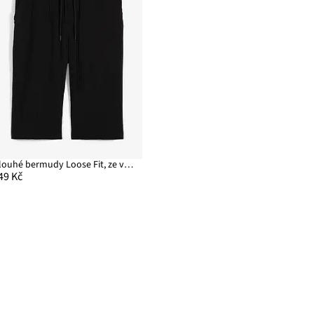
Dlouhé bermudy Loose Fit, ze vzdušného mušelínu
49 Kč