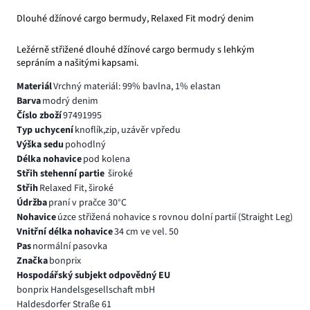
Dlouhé džínové cargo bermudy, Relaxed Fit modrý denim
Ležérně střižené dlouhé džínové cargo bermudy s lehkým
sepráním a našitými kapsami.
Materiál
Vrchný materiál: 99% bavlna, 1% elastan
Barva
modrý denim
Číslo zboží
97491995
Typ uchycení
knoflík,zip, uzávěr vpředu
Výška sedu
pohodlný
Délka nohavice
pod kolena
Střih stehenní partie
široké
Střih
Relaxed Fit, široké
Údržba
praní v pračce 30°C
Nohavice
úzce střižená nohavice s rovnou dolní partií (Straight Leg)
Vnitřní délka nohavice
34 cm ve vel. 50
Pas
normální pasovka
Značka
bonprix
Hospodářský subjekt odpovědný EU
bonprix Handelsgesellschaft mbH
Haldesdorfer Straße 61