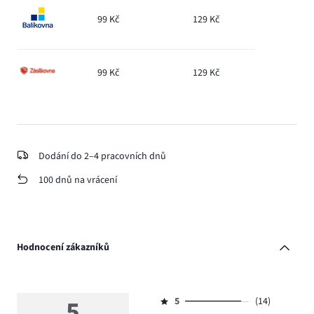
99 Kč
129 Kč
99 Kč
129 Kč
Dodání do 2–4 pracovních dnů
100 dnů na vrácení
Hodnocení zákazníků
5
5
(14)
Hodnocení