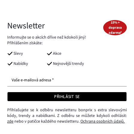
Newsletter
15% +
doprava
zdarma*
Informujte se o akcích dříve než kdokoli jiný!
Přihlášením získáte:
Slevy
Akce
Nabídky
Nejnovější trendy
Vaše e-mailová adresa *
PŘIHLÁSIT SE
Přihlašujete se k odběru newsletteru bonprix s extra slevovými
kódy, trendy a nabídkami. Z odběru se můžete kdykoli odhlásit:
zde
nebo v patičce každého newsletteru.
Ochrana osobních údajů.