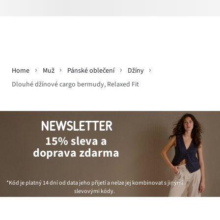
Home
Muž
Pánské oblečení
Džíny
Dlouhé džínové cargo bermudy, Relaxed Fit
NEWSLETTER
15% sleva a
doprava zdarma
*Kód je platný 14 dní od data jeho přijetí a nelze jej kombinovat s jinými
slevovými kódy.