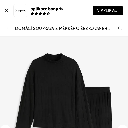
aplikace bonprix
V APLIKACI
DOMÁCÍ SOUPRAVA Z MĚKKÉHO ŽEBROVANÉHO MATERIÁLU, OVERSIZE
Hl
vý