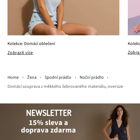
Kolekc
Kolekce: Domácí oblečení
Zobraz
Zobrazit více
Home
Žena
Spodní prádlo
Noční prádlo
Domácí souprava z měkkého žebrovaného materiálu, oversize
NEWSLETTER
15% sleva a
doprava zdarma