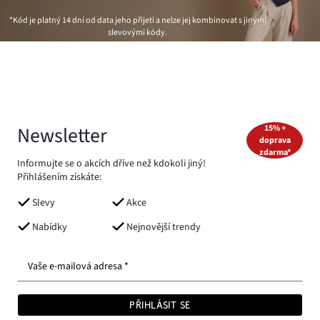
*Kód je platný 14 dní od data jeho přijetí a nelze jej kombinovat s jinými
slevovými kódy.
Newsletter
15% +
doprava
zdarma*
Informujte se o akcích dříve než kdokoli jiný!
Přihlášením získáte:
Slevy
Akce
Nabídky
Nejnovější trendy
Vaše e-mailová adresa *
PŘIHLÁSIT SE