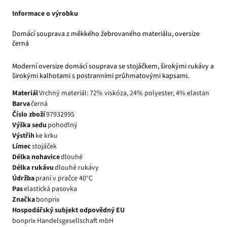
Informace o výrobku
Domácí souprava z měkkého žebrovaného materiálu, oversize
černá
Moderní oversize domácí souprava se stojáčkem, širokými rukávy a
širokými kalhotami s postranními průhmatovými kapsami.
Materiál
Vrchný materiál: 72% viskóza, 24% polyester, 4% elastan
Barva
černá
Číslo zboží
97932995
Výška sedu
pohodlný
Výstřih
ke krku
Límec
stojáček
Délka nohavice
dlouhé
Délka rukávu
dlouhé rukávy
Údržba
praní v pračce 40°C
Pas
elastická pasovka
Značka
bonprix
Hospodářský subjekt odpovědný EU
bonprix Handelsgesellschaft mbH