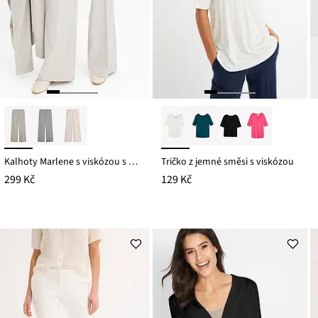
Kalhoty Marlene s viskózou s glenčekovým vzorem
Tričko z jemné směsi s viskózou
299 Kč
129 Kč