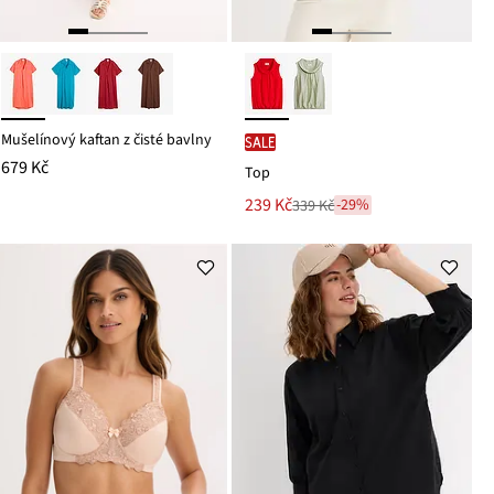
Mušelínový kaftan z čisté bavlny
SALE
679 Kč
Top
Nová
239 Kč
-29%
339 Kč
Zlevněno
cena
z
je
ceny
339 Kč