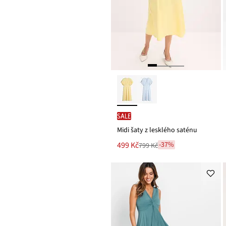
SALE
Midi šaty z lesklého saténu
Nová
499 Kč
-37%
799 Kč
Zlevněno
cena
z
je
ceny
799 Kč