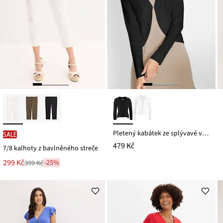
Pletený kabátek ze splývavé viskózy
SALE
479 Kč
7/8 kalhoty z bavlněného streče
Nová
299 Kč
-25%
399 Kč
Zlevněno
cena
z
je
ceny
399 Kč