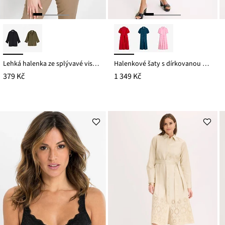
Lehká halenka ze splývavé viskózy
Halenkové šaty s dírkovanou výšivkou, z čisté bavlny
379 Kč
1 349 Kč