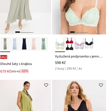
Vyztužená podprsenka s jemnou výšivkou (2 ks v balení)
SALE
598 Kč
Dlouhé šaty s krajkou
2 kusy | 299 Kč / ks
Nová
679 Kč
-32%
999 Kč
Zlevněno
cena
z
je
ceny
999 Kč