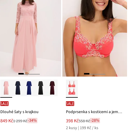
SALE
SALE
Dlouhé šaty s krajkou
Podprsenka s kosticemi a jemnou krajkou (2 ks v balení)
Nová
Nová
849 Kč
398 Kč
-34%
-28%
1 299 Kč
558 Kč
Zlevněno
Zlevněno
cena
cena
2 kusy | 199 Kč / ks
z
z
je
je