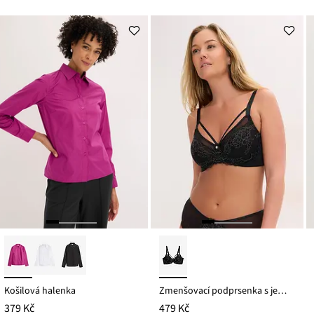
Košilová halenka
Zmenšovací podprsenka s jemnou krajkou
379 Kč
479 Kč