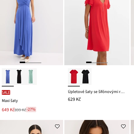
Úpletové šaty se šifónovými rukávy
SALE
629 Kč
Maxi šaty
Nová
649 Kč
-27%
899 Kč
Zlevněno
cena
z
je
ceny
899 Kč