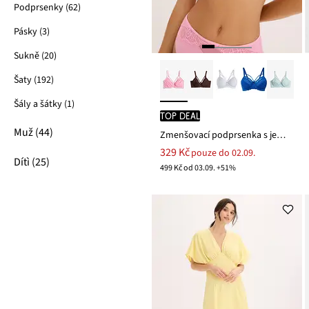
Podprsenky (62)
Pásky (3)
Sukně (20)
Šaty (192)
Šály a šátky (1)
TOP DEAL
Muž (44)
Zmenšovací podprsenka s jemnou krajkou
329 Kč
pouze do 02.09.
Dítì (25)
499 Kč od 03.09. +51%