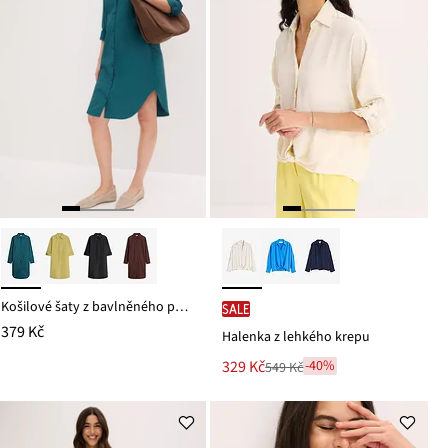
Košilové šaty z bavlněného popelínu
SALE
379 Kč
Halenka z lehkého krepu
Nová
329 Kč
-40%
549 Kč
Zlevněno
cena
z
je
ceny
549 Kč