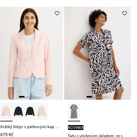
ceny
ceny
1 299 Kč
558 Kč
Krátký blejzr s patkovými kapsami
novinka
679 Kč
Šaty s vloženým skladem, ze splývavé viskózy