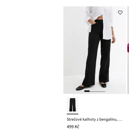
Strečové kalhoty z bengalínu, s pohodlným pasem
499 Kč