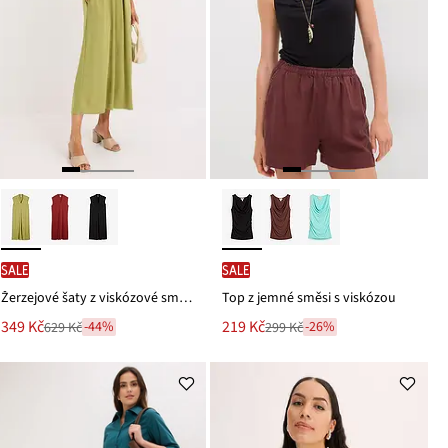
SALE
SALE
Žerzejové šaty z viskózové směsi, s ramenními vycpávkami
Top z jemné směsi s viskózou
Nová
Nová
349 Kč
219 Kč
-44%
-26%
629 Kč
299 Kč
Zlevněno
Zlevněno
cena
cena
z
z
je
je
ceny
ceny
629 Kč
299 Kč