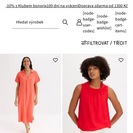
-10% s Klubem bonprix
100 dní na vrácení
Doprava zdarma od 1300 Kč
[node-
[node-
[node-
badge-
badge-
Hledat výrobek
badge-
user-
cart-
wishlist]
codes]
items]
FILTROVAT / TŘÍDIT