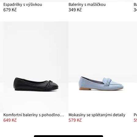
Espadrilky s výšivkou
Baleríny s mašličkou
B
679 Kč
349 Kč
3
Komfortní baleríny s pohodlnou šířkou
Mokasíny se splétanými detaily
649 Kč
579 Kč
5