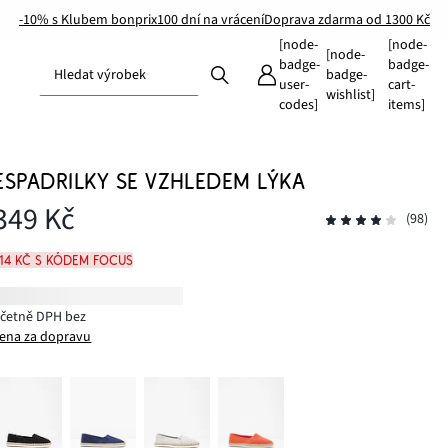
-10% s Klubem bonprix
100 dní na vrácení
Doprava zdarma od 1300 Kč
[node-
[node-
[node-
badge-
badge-
Hledat výrobek
badge-
user-
cart-
wishlist]
codes]
items]
ESPADRILKY SE VZHLEDEM LÝKA
349 Kč
(98)
314 Kč s kódem FOCUS
včetně DPH bez
ena za dopravu