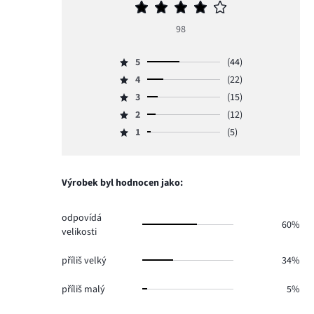
Průměrné
hodnocení
98
4
5
(44)
Hodnocení
4
(22)
5,
Hodnocení
počet
3
(15)
4,
Hodnocení
hlasů
počet
2
(12)
3,
Hodnocení
44.
hlasů
počet
1
(5)
2,
Hodnocení
22.
hlasů
počet
1,
15.
hlasů
počet
12.
hlasů
Výrobek byl hodnocen jako:
5.
odpovídá
60%
velikosti
příliš velký
34%
příliš malý
5%