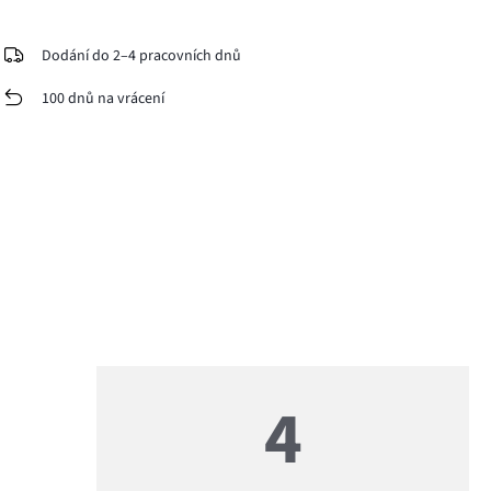
Dodání do 2–4 pracovních dnů
100 dnů na vrácení
4