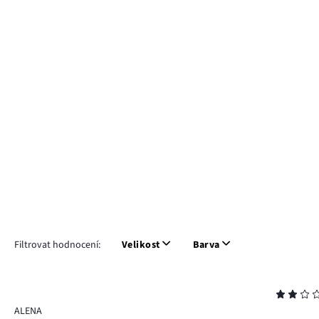
Filtrovat hodnocení:
Velikost
Barva
Hodnocení
2
ALENA