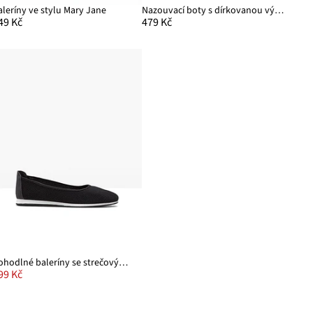
aleríny ve stylu Mary Jane
Nazouvací boty s dírkovanou výšivkou
49 Kč
479 Kč
Pohodlné baleríny se strečovým střihem
99 Kč