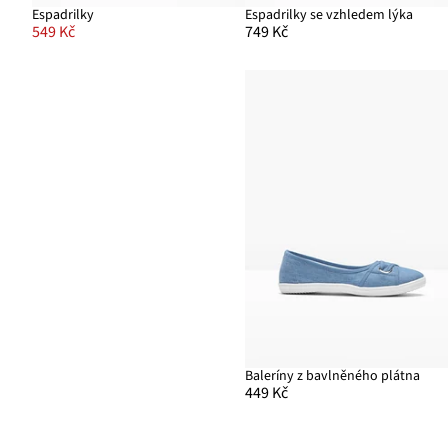
Espadrilky
Espadrilky se vzhledem lýka
549 Kč
749 Kč
Baleríny z bavlněného plátna
449 Kč