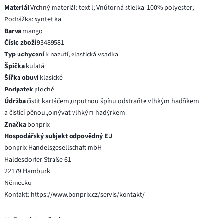
Materiál
Vrchný materiál: textil; Vnútorná stieľka: 100% polyester;
Podrážka: syntetika
Barva
mango
Číslo zboží
93489581
Typ uchycení
k nazutí, elastická vsadka
Špička
kulatá
Šířka obuvi
klasické
Podpatek
ploché
Údržba
čistit kartáčem,urputnou špínu odstraňte vlhkým hadříkem
a čisticí pěnou.,omývat vlhkým hadýrkem
Značka
bonprix
Hospodářský subjekt odpovědný EU
bonprix Handelsgesellschaft mbH
Haldesdorfer Straße 61
22179 Hamburk
Německo
Kontakt: https://www.bonprix.cz/servis/kontakt/