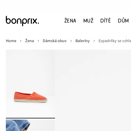
ŽENA
MUŽ
DÍTĚ
DŮM
Home
Žena
Dámská obuv
Baleríny
Espadrilky se vzh