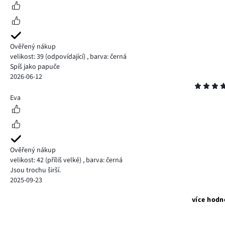
Ověřený nákup
velikost: 39
(odpovídající)
,
barva: černá
Spíš jako papuče
2026-06-12
Hodnocení
4
Eva
Ověřený nákup
velikost: 42
(příliš velké)
,
barva: černá
Jsou trochu širší.
2025-09-23
více hodn