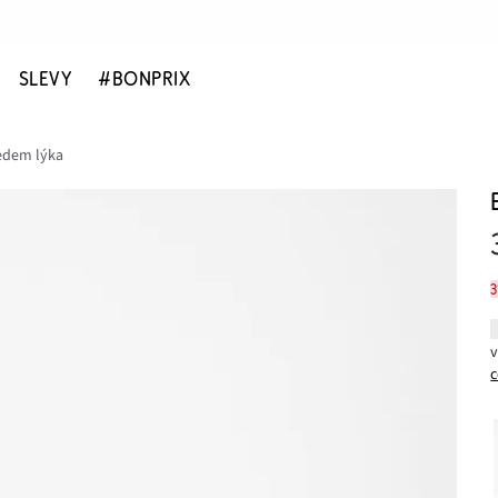
SLEVY
#BONPRIX
ledem lýka
c