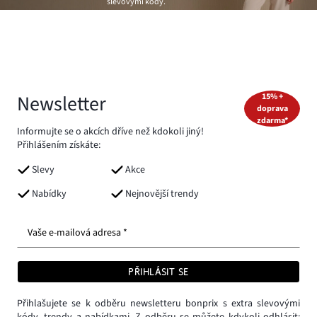
slevovými kódy.
Newsletter
15% +
doprava
zdarma*
Informujte se o akcích dříve než kdokoli jiný!
Přihlášením získáte:
Slevy
Akce
Nabídky
Nejnovější trendy
Vaše e-mailová adresa *
PŘIHLÁSIT SE
Přihlašujete se k odběru newsletteru bonprix s extra slevovými
kódy, trendy a nabídkami. Z odběru se můžete kdykoli odhlásit: