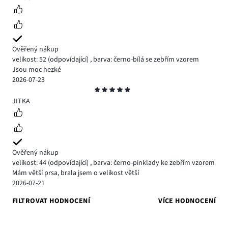
Ověřený nákup
velikost: 52
(odpovídající)
,
barva: černo-bílá se zebřím vzorem
Jsou moc hezké
2026-07-23
Hodnocení
5
JITKA
Ověřený nákup
velikost: 44
(odpovídající)
,
barva: černo-pinklady ke zebřím vzorem
Mám větší prsa, brala jsem o velikost větší
2026-07-21
FILTROVAT HODNOCENÍ
VÍCE HODNOCENÍ