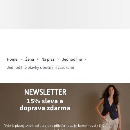
Home
Žena
Na pláž
Jednodílné
Jednodílné plavky s bočními vsadkami
NEWSLETTER
15% sleva a
doprava zdarma
*Kód je platný 14 dní od data jeho přijetí a nelze jej kombinovat s jinými