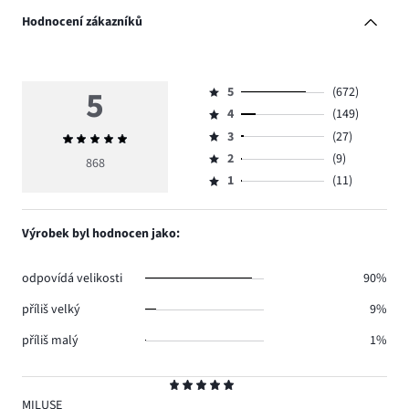
Hodnocení zákazníků
5
5
(672)
Hodnocení
4
(149)
5,
Hodnocení
počet
3
(27)
Průměrné
4,
Hodnocení
hlasů
hodnocení
počet
2
(9)
3,
868
Hodnocení
672.
5
hlasů
počet
1
(11)
2,
Hodnocení
149.
hlasů
počet
1,
27.
hlasů
počet
Výrobek byl hodnocen jako:
9.
hlasů
11.
odpovídá velikosti
90%
příliš velký
9%
příliš malý
1%
Hodnocení
5
MILUSE