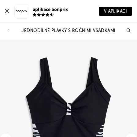
aplikace bonprix
V APLIKACI
JEDNODÍLNÉ PLAVKY S BOČNÍMI VSADKAMI
Hl
vý