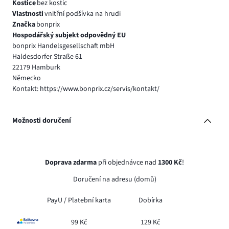
Kostice
bez kostic
Vlastnosti
vnitřní podšívka na hrudi
Značka
bonprix
Hospodářský subjekt odpovědný EU
bonprix Handelsgesellschaft mbH
Haldesdorfer Straße 61
22179 Hamburk
Německo
Kontakt: https://www.bonprix.cz/servis/kontakt/
Možnosti doručení
Doprava zdarma
při objednávce nad
1300 Kč
!
Doručení na adresu (domů)
PayU /
Platební karta
Dobírka
99 Kč
129 Kč