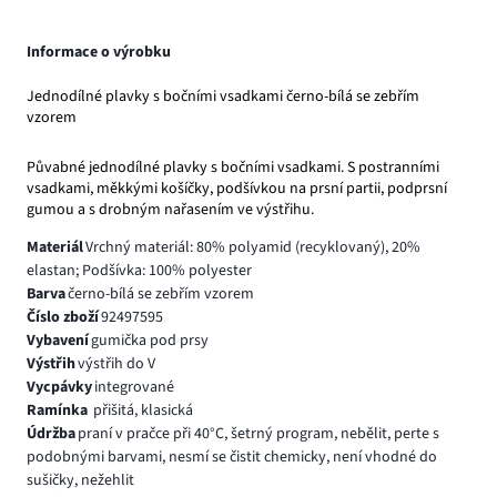
Informace o výrobku
Jednodílné plavky s bočními vsadkami černo-bílá se zebřím
vzorem
Půvabné jednodílné plavky s bočními vsadkami. S postranními
vsadkami, měkkými košíčky, podšívkou na prsní partii, podprsní
gumou a s drobným nařasením ve výstřihu.
Materiál
Vrchný materiál: 80% polyamid (recyklovaný), 20%
elastan; Podšívka: 100% polyester
Barva
černo-bílá se zebřím vzorem
Číslo zboží
92497595
Vybavení
gumička pod prsy
Výstřih
výstřih do V
Vycpávky
integrované
Ramínka
přišitá, klasická
Údržba
praní v pračce při 40°C, šetrný program, nebělit, perte s
podobnými barvami, nesmí se čistit chemicky, není vhodné do
sušičky, nežehlit