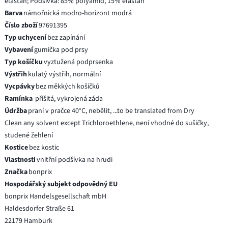
elastan; Podšívka: 85% polyamid, 15% elastan
Barva
námořnická modro-horizont modrá
Číslo zboží
97691395
Typ uchycení
bez zapínání
Vybavení
gumička pod prsy
Typ košíčku
vyztužená podprsenka
Výstřih
kulatý výstřih, normální
Vycpávky
bez měkkých košíčků
Ramínka
přišitá, vykrojená záda
Údržba
praní v pračce 40°C, nebělit, ...to be translated from Dry
Clean any solvent except Trichloroethlene, není vhodné do sušičky,
studené žehlení
Kostice
bez kostic
Vlastnosti
vnitřní podšívka na hrudi
Značka
bonprix
Hospodářský subjekt odpovědný EU
bonprix Handelsgesellschaft mbH
Haldesdorfer Straße 61
22179 Hamburk