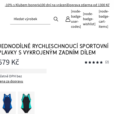
-10% s Klubem bonprix
100 dní na vrácení
Doprava zdarma od 1300 Kč
[node-
[node-
[node-
badge-
badge-
Hledat výrobek
badge-
user-
cart-
wishlist]
codes]
items]
JEDNODÍLNÉ RYCHLESCHNOUCÍ SPORTOVNÍ
PLAVKY S VYKROJENÝM ZADNÍM DÍLEM
579 Kč
(2)
včetně DPH bez
ena za dopravu