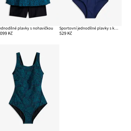
ednodílné plavky s nohavičkou
Sportovní jednodílné plavky s kontrastními vsadkami, rychleschnoucí
 099 Kč
529 Kč