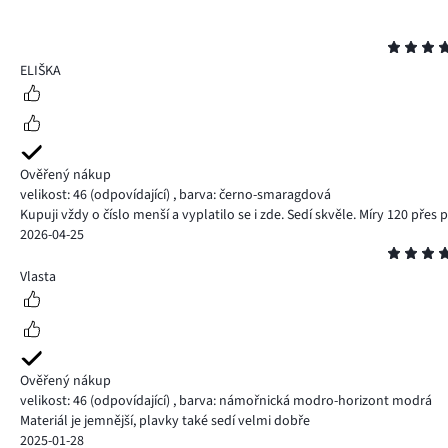
Hodnocení
5
ELIŠKA
Ověřený nákup
velikost: 46
(odpovídající)
,
barva: černo-smaragdová
Kupuji vždy o číslo menší a vyplatilo se i zde. Sedí skvěle. Míry 120 přes
2026-04-25
Hodnocení
5
Vlasta
Ověřený nákup
velikost: 46
(odpovídající)
,
barva: námořnická modro-horizont modrá
Materiál je jemnější, plavky také sedí velmi dobře
2025-01-28