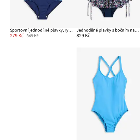
Sportovní jednodílné plavky, rychleschnoucí
Jednodílné plavky s bočním nařasením
279 Kč
829 Kč
349 Kč