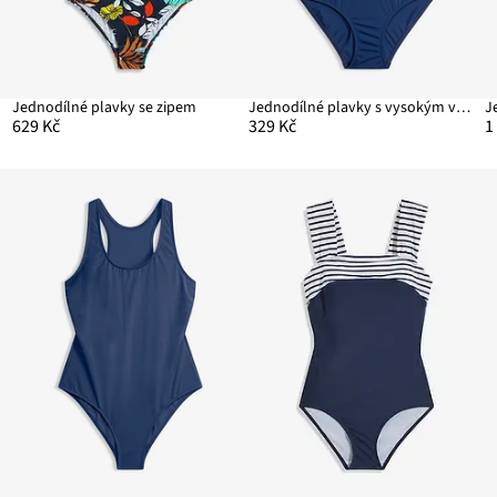
Jednodílné plavky se zipem
Jednodílné plavky s vysokým výstřihem na zádech
J
629 Kč
329 Kč
1