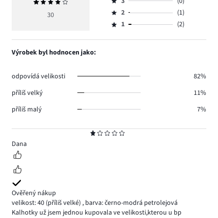
počet
3
(0)
Průměrné
4,
Hodnocení
hlasů
hodnocení
počet
2
(1)
3,
30
Hodnocení
19.
4
hlasů
počet
1
(2)
2,
Hodnocení
8.
hlasů
počet
1,
0.
hlasů
počet
Výrobek byl hodnocen jako:
1.
hlasů
2.
odpovídá velikosti
82%
příliš velký
11%
příliš malý
7%
Hodnocení
1
Dana
Ověřený nákup
velikost: 40
(příliš velké)
,
barva: černo-modrá petrolejová
Kalhotky už jsem jednou kupovala ve velikosti,kterou u bp