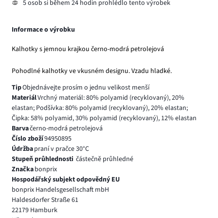
5 osob si během 24 hodin prohlédlo tento výrobek
Informace o výrobku
Kalhotky s jemnou krajkou černo-modrá petrolejová
Pohodlné kalhotky ve vkusném designu. Vzadu hladké.
Tip
Objednávejte prosím o jednu velikost menší
Materiál
Vrchný materiál: 80% polyamid (recyklovaný), 20%
elastan; Podšívka: 80% polyamid (recyklovaný), 20% elastan;
Čipka: 58% polyamid, 30% polyamid (recyklovaný), 12% elastan
Barva
černo-modrá petrolejová
Číslo zboží
94950895
Údržba
praní v pračce 30°C
Stupeň průhlednosti
částečně průhledné
Značka
bonprix
Hospodářský subjekt odpovědný EU
bonprix Handelsgesellschaft mbH
Haldesdorfer Straße 61
22179 Hamburk