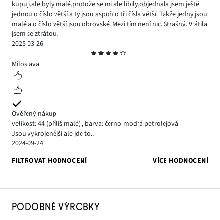
kupuji,ale byly malé,protože se mi ale líbily,objednala jsem ještě
jednou o číslo větší a ty jsou aspoň o tři čísla větší. Takže jedny jsou
malé a o číslo větší jsou obrovské. Mezi tím není nic. Strašný. Vrátila
jsem se ztrátou.
2025-03-26
Hodnocení
4
Miloslava
Ověřený nákup
velikost: 44
(příliš malé)
,
barva: černo-modrá petrolejová
Jsou vykrojenějši ale jde to..
2024-09-24
FILTROVAT HODNOCENÍ
VÍCE HODNOCENÍ
PODOBNÉ VÝROBKY