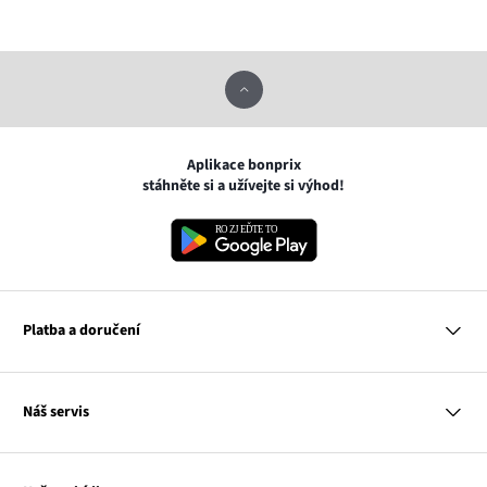
Aplikace bonprix
stáhněte si a užívejte si výhod!
Platba a doručení
MasterCard
Náš servis
VISA
Google pay
Otázky a odpovědi
Apple pay
Doručení a platby