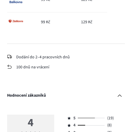
99 Kč
129 Kč
Dodání do 2–4 pracovních dnů
100 dnů na vrácení
Hodnocení zákazníků
4
5
(19)
Hodnocení
4
(8)
5,
Hodnocení