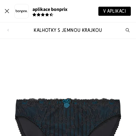
aplikace bonprix
V APLIKACI
KALHOTKY S JEMNOU KRAJKOU
Hl
vý