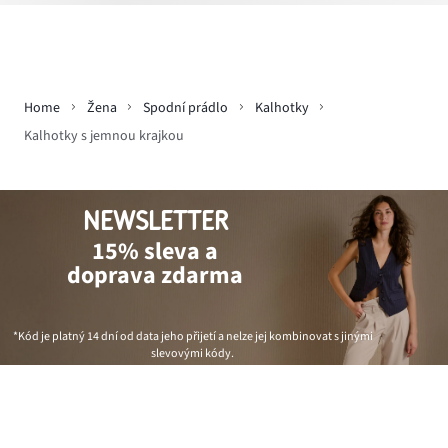
Home
Žena
Spodní prádlo
Kalhotky
Kalhotky s jemnou krajkou
NEWSLETTER
15% sleva a
doprava zdarma
*Kód je platný 14 dní od data jeho přijetí a nelze jej kombinovat s jinými
slevovými kódy.