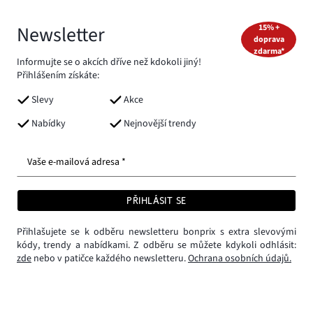
Newsletter
15% +
doprava
zdarma*
Informujte se o akcích dříve než kdokoli jiný!
Přihlášením získáte:
Slevy
Akce
Nabídky
Nejnovější trendy
Vaše e-mailová adresa *
PŘIHLÁSIT SE
Přihlašujete se k odběru newsletteru bonprix s extra slevovými
kódy, trendy a nabídkami. Z odběru se můžete kdykoli odhlásit:
zde
nebo v patičce každého newsletteru.
Ochrana osobních údajů.