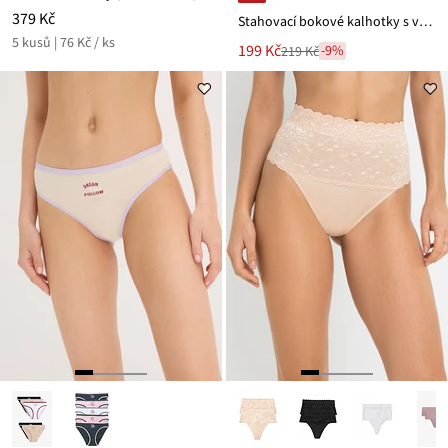
379 Kč
Stahovací bokové kalhotky s vysokým pasem a krajkovou vsadkou, silný tvarující efekt
5 kusů | 76 Kč / ks
Nová
199 Kč
-9%
219 Kč
Zlevněno
cena
z
je
ceny
219 Kč