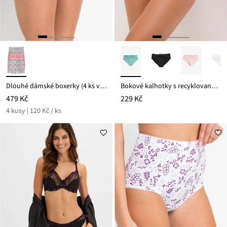
Dlouhé dámské boxerky (4 ks v balení)
Bokové kalhotky s recyklovaným polyamidem
479 Kč
229 Kč
4 kusy | 120 Kč / ks