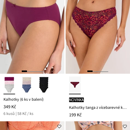
Kalhotky (6 ks v balení)
novinka
349 Kč
Kalhotky tanga z vícebarevné krajky
6 kusů | 58 Kč / ks
199 Kč