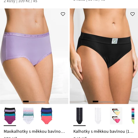
2 kusy | 109 Kč / ks
z
je
ceny
329 Kč
Maxikalhotky s měkkou bavlnou (5 ks v balení)
Kalhotky s měkkou bavlnou (10 ks v balení)