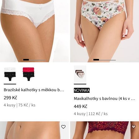
Brazilské kalhotky s měkkou bavlnou (4 ks v balení)
novinka
299 Kč
Maxikalhotky s bavlnou (4 ks v balení)
4 kusy | 75 Kč / ks
449 Kč
4 kusy | 112 Kč / ks