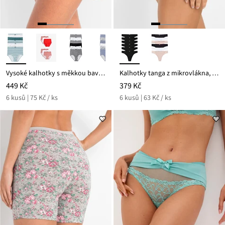
Vysoké kalhotky s měkkou bavlnou (6 ks v balení)
Kalhotky tanga z mikrovlákna, Feel Comfort (6 ks v balení)
449 Kč
379 Kč
6 kusů | 75 Kč / ks
6 kusů | 63 Kč / ks