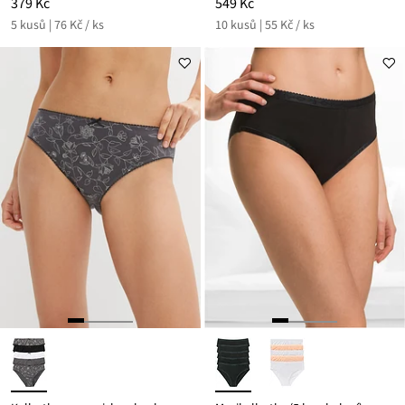
379 Kč
549 Kč
5 kusů | 76 Kč / ks
10 kusů | 55 Kč / ks