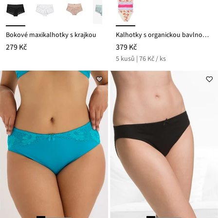
Bokové maxikalhotky s krajkou
Kalhotky s organickou bavlnou (5 ks v balení)
279 Kč
379 Kč
5 kusů | 76 Kč / ks