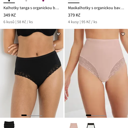
Kalhotky tanga s organickou bavlnou (6 ks v balení)
Maxikalhotky s organickou bavlnou (4 ks v balení)
349 Kč
379 Kč
6 kusů | 58 Kč / ks
4 kusy | 95 Kč / ks