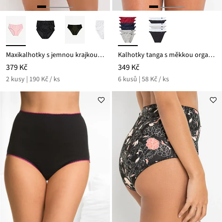
Maxikalhotky s jemnou krajkou (2 ks v balení)
Kalhotky tanga s měkkou organickou bavlnou (6 ks v balení)
379 Kč
349 Kč
2 kusy | 190 Kč / ks
6 kusů | 58 Kč / ks