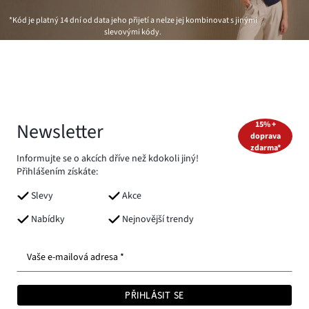
*Kód je platný 14 dní od data jeho přijetí a nelze jej kombinovat s jinými
slevovými kódy.
Newsletter
15% +
doprava
zdarma*
Informujte se o akcích dříve než kdokoli jiný!
Přihlášením získáte:
Slevy
Akce
Nabídky
Nejnovější trendy
Vaše e-mailová adresa *
PŘIHLÁSIT SE