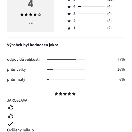
4
Hodnocení
4
(4)
5,
Hodnocení
počet
3
(0)
Průměrné
4,
Hodnocení
hlasů
hodnocení
počet
2
(3)
3,
32
Hodnocení
23.
4
hlasů
počet
1
(2)
2,
Hodnocení
4.
hlasů
počet
1,
0.
hlasů
počet
Výrobek byl hodnocen jako:
3.
hlasů
2.
odpovídá velikosti
77%
příliš velký
16%
příliš malý
6%
Hodnocení
5
JAROSLAVA
Ověřený nákup