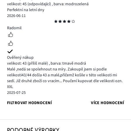
velikost: 45
(odpovídající)
,
barva: modrozelená
Perfektní na letní dny
2026-06-11
Hodnocení
4
Radomil
Ověřený nákup
velikost: 43
(příliš malé)
,
barva: tmavě modrá
Malé ,nedá se spolehnout na míry. Zakoupil jsem si podle
velikosti43/44 došla 43 a malé,přičemž košile v této velikosti mi
sedí. Již druhé zboží co vracím... Poučení kupovat dle velikosti ozn.
XXL
2025-07-25
FILTROVAT HODNOCENÍ
VÍCE HODNOCENÍ
PODOBNÉ VÝROBKY