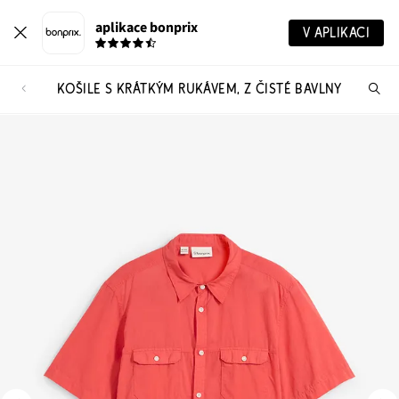
aplikace bonprix
V APLIKACI
KOŠILE S KRÁTKÝM RUKÁVEM, Z ČISTÉ BAVLNY
Hl
vý