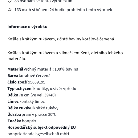
83 osobám se tento výrobek líbí
163 osob si během 24 hodin prohlédlo tento výrobek
Informace o výrobku
Košile s krátkým rukávem, z čisté bavlny korálově červená
Košile s krátkým rukávem a s límečkem Kent, z letního lehkého
materiálu.
Materiál
Vrchný materiál: 100% bavlna
Barva
korálově červená
Číslo zboží
95639195
Typ uchycení
knoflíky, uzávěr vpředu
Délka
78 cm (ve vel. 39/40)
Límec
kentský límec
Délka rukávu
krátké rukávy
Údržba
praní v pračce 30°C
Značka
bonprix
Hospodářský subjekt odpovědný EU
bonprix Handelsgesellschaft mbH