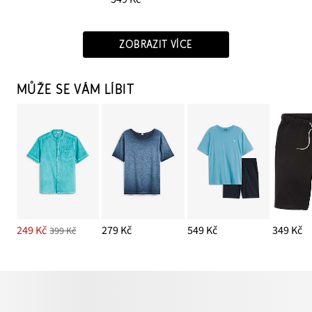
ZOBRAZIT VÍCE
MŮŽE SE VÁM LÍBIT
249 Kč
279 Kč
549 Kč
349 Kč
399 Kč