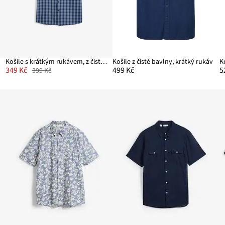
Košile s krátkým rukávem, z čisté bavlny
Košile z čisté bavlny, krátký rukáv
349 Kč
499 Kč
5
399 Kč