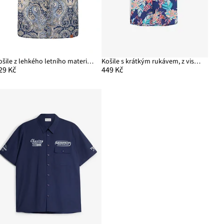
Košile z lehkého letního materiálu, krátký rukáv
Košile s krátkým rukávem, z viskózy
29 Kč
449 Kč