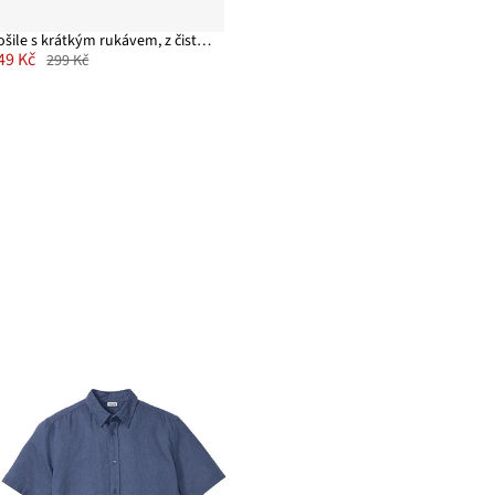
Košile s krátkým rukávem, z čisté organické bavlny
49 Kč
299 Kč