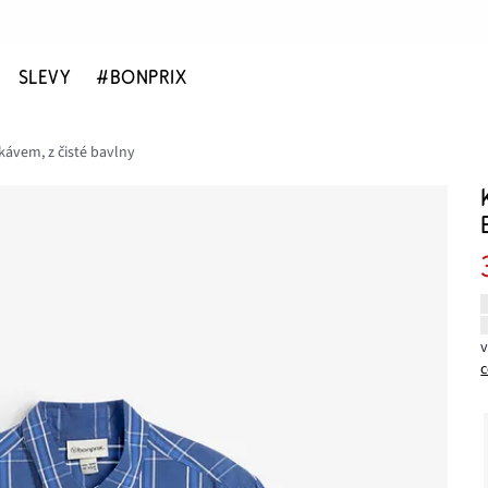
SLEVY
#BONPRIX
kávem, z čisté bavlny
c