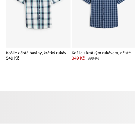
Košile z čisté bavlny, krátký rukáv
Košile s krátkým rukávem, z čisté bavlny
549 Kč
349 Kč
399 Kč