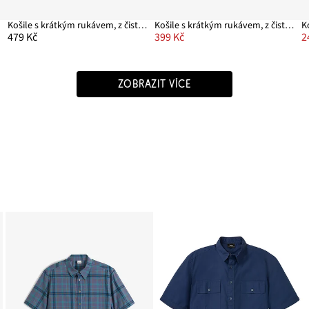
Košile s krátkým rukávem, z čisté organické bavlny
Košile s krátkým rukávem, z čisté bavlny
479 Kč
399 Kč
2
ZOBRAZIT VÍCE