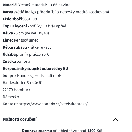
Materiál
Vrchný materiál: 100% bavlna
Barva
světlá indigo-přírodní bílo-nebesky modrá kostkovaná
Číslo zboží
96511081
Typ uchycení
knoflíky, uzávěr vpředu
Délka
76 cm (ve vel. 39/40)
Límec
kentský límec
Délka rukávu
krátké rukávy
Údržba
praní v pračce 30°C
Značka
bonprix
Hospodářský subjekt odpovědný EU
bonprix Handelsgesellschaft mbH
Haldesdorfer Straße 61
22179 Hamburk
Německo
Kontakt: https://www.bonprix.cz/servis/kontakt/
Možnosti doručení
Doprava zdarma
při objednávce nad
1300 Kč
!