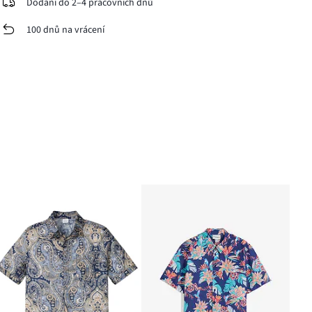
Dodání do 2–4 pracovních dnů
100 dnů na vrácení