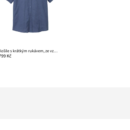
Košile s krátkým rukávem, ze vzdušné lněné směsi
799 Kč