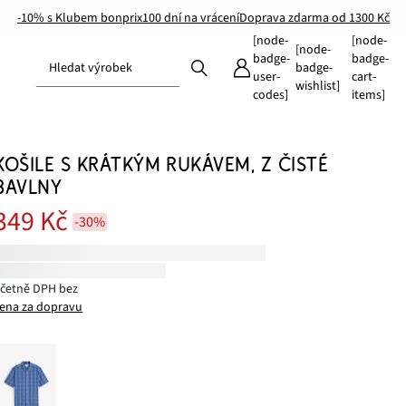
-10% s Klubem bonprix
100 dní na vrácení
Doprava zdarma od 1300 Kč
[node-
[node-
[node-
badge-
badge-
Hledat výrobek
badge-
user-
cart-
wishlist]
codes]
items]
KOŠILE S KRÁTKÝM RUKÁVEM, Z ČISTÉ
BAVLNY
349 Kč
-30%
včetně DPH bez
ena za dopravu