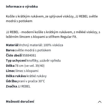
Informace o výrobku
Košile s krátkým rukávem, ze splývavé viskózy, JJ REBEL světle
modrá s potiskem
JJ REBEL - moderní košile s krátkým rukávem, z měkké viskózy, s
ležérním límcem s klopami a střihem Regular Fit.
Materiál
Vrchný materiál: 100% viskóza
Barva
světle modrá s potiskem
Číslo zboží
95884081
Typ uchycení
knoflíky, uzávěr vpředu
Délka
78 cm (ve vel. 39/40)
Límec
límec s klopami
Délka rukávu
krátké rukávy
Údržba
praní v pračce 30°C
Značka
JJ REBEL
Možnosti doručení