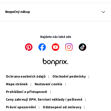
Dům
Hodnocení výrobků
Odkaz
O nás
Mapa tagů
se
Odkaz
Naše zodpovědnost
Bezpečný nákup
otevře
se
Média
v
otevře
novém
v
Transakce a platby jsou zabezpečeny pomocí připojení SSL.
okně
novém
okně
Najdete nás také zde
Odkaz
Odkaz
Odkaz
Odkaz
Odkaz
se
se
se
se
se
otevře
otevře
otevře
otevře
otevře
v
v
v
v
v
novém
novém
novém
novém
novém
okně
okně
okně
okně
okně
Ochrana osobních údajů
Obchodní podmínky
Mapa stránek
Nastavení cookie
Prohlášení o přístupnosti
Ceny zahrnují DPH. Servisní náklady i poštovné
Právní upozornění
Odstoupení od smlouvy