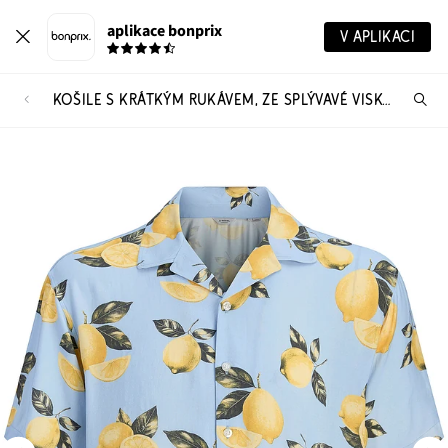
aplikace bonprix
V APLIKACI
KOŠILE S KRÁTKÝM RUKÁVEM, ZE SPLÝVAVÉ VISKÓZY, JJ REBEL
Hl
vý