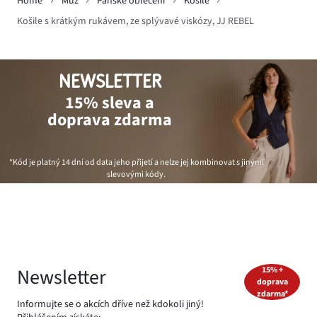
Home
Muž
Pánské oblečení
Košile
Košile s krátkým rukávem, ze splývavé viskózy, JJ REBEL
NEWSLETTER
15% sleva a
doprava zdarma
*Kód je platný 14 dní od data jeho přijetí a nelze jej kombinovat s jinými
slevovými kódy.
Newsletter
15% +
doprava
zdarma*
Informujte se o akcích dříve než kdokoli jiný!