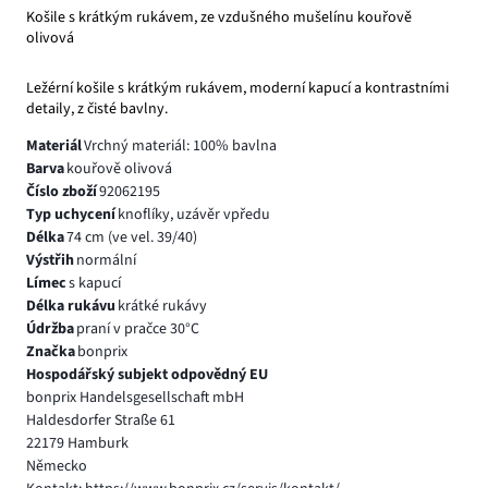
Košile s krátkým rukávem, ze vzdušného mušelínu kouřově
olivová
Ležérní košile s krátkým rukávem, moderní kapucí a kontrastními
detaily, z čisté bavlny.
Materiál
Vrchný materiál: 100% bavlna
Barva
kouřově olivová
Číslo zboží
92062195
Typ uchycení
knoflíky, uzávěr vpředu
Délka
74 cm (ve vel. 39/40)
Výstřih
normální
Límec
s kapucí
Délka rukávu
krátké rukávy
Údržba
praní v pračce 30°C
Značka
bonprix
Hospodářský subjekt odpovědný EU
bonprix Handelsgesellschaft mbH
Haldesdorfer Straße 61
22179 Hamburk
Německo