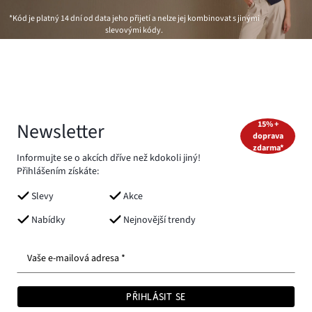
*Kód je platný 14 dní od data jeho přijetí a nelze jej kombinovat s jinými
slevovými kódy.
Newsletter
15% +
doprava
zdarma*
Informujte se o akcích dříve než kdokoli jiný!
Přihlášením získáte:
Slevy
Akce
Nabídky
Nejnovější trendy
Vaše e-mailová adresa *
PŘIHLÁSIT SE