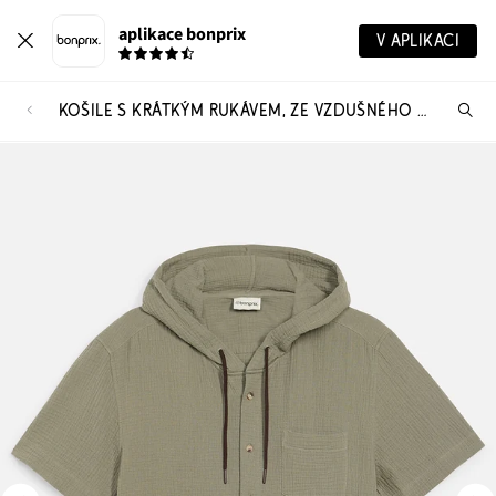
aplikace bonprix
V APLIKACI
KOŠILE S KRÁTKÝM RUKÁVEM, ZE VZDUŠNÉHO MUŠELÍNU
Hl
vý