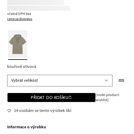
včetně DPH bez
cena za dopravu
kouřově olivová
Vybrat velikost
[node-product-
PŘIDAT DO KOŠÍKU
wishlist]
14 osobám se tento výrobek líbí
Informace o výrobku