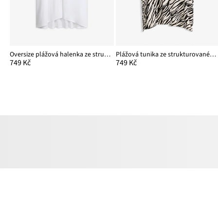
Oversize plážová halenka ze strukturovaného materiálu se zmačkanou úpravou
Plážová tunika ze strukturovaného materiálu se zmačkanou úpravou
749 Kč
749 Kč