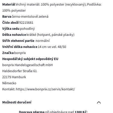
Materiál
Vrchný materiál: 100% polyester (recyklovaný); Podšívka:
100% polyester
Barva
černo-mentolově zelená
Číslo zboží
92215681
Výška sedu
pohodlný
Délka nohavice
krátké (hotpant, pánské plavky)
Střih stehenní partie
normální
Vnitřní délka nohavice
14 cm ve vel. 48/50
Značka
bonprix
Hospodářský subjekt odpovědný EU
bonprix Handelsgesellschaft mbH
Haldesdorfer Straße 61
22179 Hamburk
Německo
Kontakt: https://www.bonprix.cz/servis/kontakt/
Možnosti doručení
Doprava zdarma
při objednávce nad
1300 Kč
!