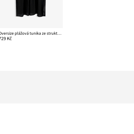
Oversize plážová tunika ze strukturovaného materiálu se zmačkanou úpravou
729 Kč