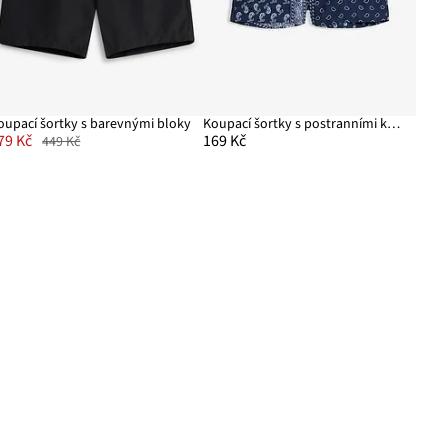
oupací šortky s barevnými bloky
Koupací šortky s postranními kapsami
79 Kč
169 Kč
449 Kč