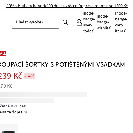
-10% s Klubem bonprix
100 dní na vrácení
Doprava zdarma od 1300 Kč
[node-
[node-
[node-
badge-
badge-
Hledat výrobek
badge-
user-
cart-
wishlist]
codes]
items]
SALE
KOUPACÍ ŠORTKY S POTIŠTĚNÝMI VSADKAMI
239 Kč
-14%
279 Kč
včetně DPH bez
ena za dopravu