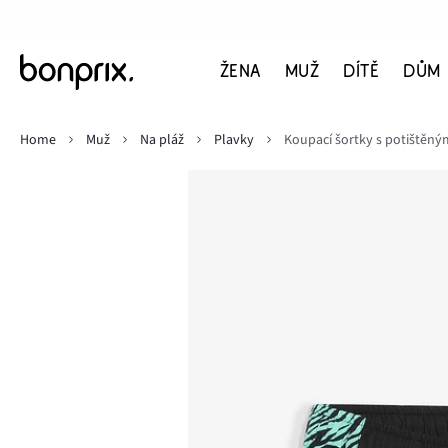
ŽENA
MUŽ
DÍTĚ
DŮM
Home
Muž
Na pláž
Plavky
Koupací šortky s potištěný