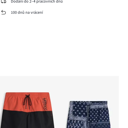
Dodání do 2–4 pracovních dnů
100 dnů na vrácení