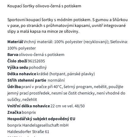
Koupací šortky olivovo-černá s potiskem
Sportovní koupací šortky s módním potiskem. S gumou a šňůrkou
v pase, po stranách s průhmatovými kapsami, uvnitř integrované
slipy a malá kapsa na mince ze síťoviny.
Materiál
Vrchný materiál: 100% polyester (recyklovaný); Sieťovina:
100% polyester
Barva
olivovo-černá s potiskem
Číslo zboží
96152695
Výška sedu
pohodlný
Délka nohavice
krátké (hotpant, pánské plavky)
Střih stehenní partie
normální
Údržba
praní v pračce při 40°C, šetrný program, nebělit, použijte
jemný prací prostředek, nesmí se čistit chemicky, není vhodné do
sušičky, nežehlit
Vnitřní délka nohavice
22 cm ve vel. 48/50
Značka
bonprix
Hospodářský subjekt odpovědný EU
bonprix Handelsgesellschaft mbH
Haldesdorfer Straße 61