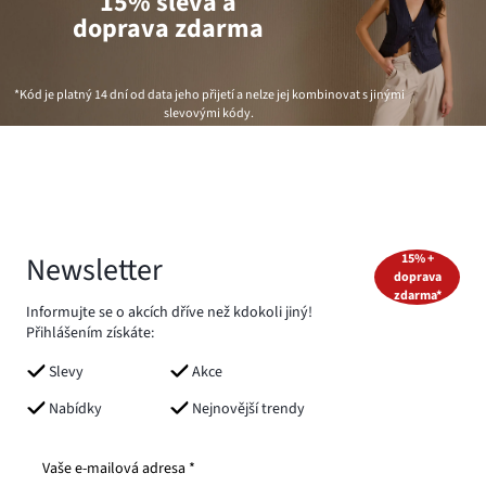
15% sleva a
doprava zdarma
*Kód je platný 14 dní od data jeho přijetí a nelze jej kombinovat s jinými
slevovými kódy.
Newsletter
15% +
doprava
zdarma*
Informujte se o akcích dříve než kdokoli jiný!
Přihlášením získáte:
Slevy
Akce
Nabídky
Nejnovější trendy
Vaše e-mailová adresa *