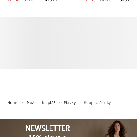
139 Kč
1 249 Kč
Home
Muž
Na pláž
Plavky
Koupací šortky
NEWSLETTER