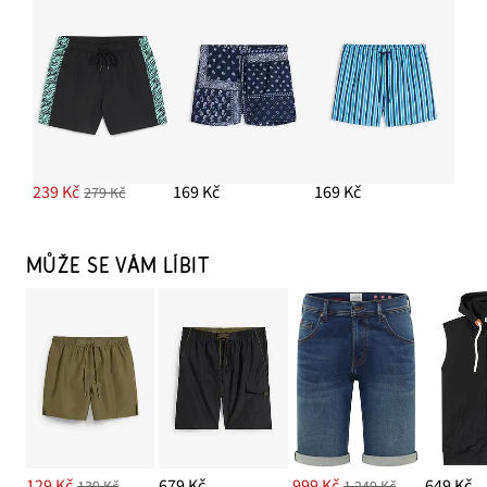
239 Kč
169 Kč
169 Kč
279 Kč
MŮŽE SE VÁM LÍBIT
129 Kč
679 Kč
999 Kč
649 Kč