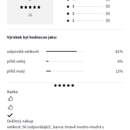
5,
Hodnocení
počet
3
(0)
Průměrné
4,
Hodnocení
hlasů
hodnocení
počet
2
(0)
3,
16
Hodnocení
11.
5
hlasů
počet
1
(0)
2,
Hodnocení
5.
hlasů
počet
1,
0.
hlasů
počet
Výrobek byl hodnocen jako:
0.
hlasů
0.
odpovídá velikosti
81%
příliš velký
6%
příliš malý
12%
Hodnocení
5
Radka
Ověřený nákup
velikost: 56
(odpovídající)
,
barva: tmavě modro-modrá s