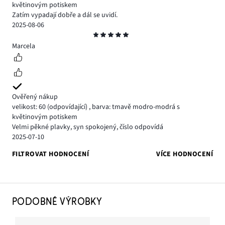
květinovým potiskem
Zatím vypadají dobře a dál se uvidí.
2025-08-06
Hodnocení
5
Marcela
Ověřený nákup
velikost: 60
(odpovídající)
,
barva: tmavě modro-modrá s
květinovým potiskem
Velmi pěkné plavky, syn spokojený, číslo odpovídá
2025-07-10
FILTROVAT HODNOCENÍ
VÍCE HODNOCENÍ
PODOBNÉ VÝROBKY