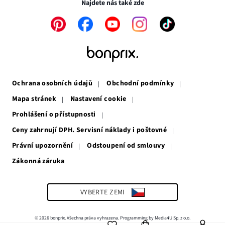
Najdete nás také zde
Odkaz
Odkaz
Odkaz
Odkaz
Odkaz
se
se
se
se
se
otevře
otevře
otevře
otevře
otevře
v
v
v
v
v
novém
novém
novém
novém
novém
okně
okně
okně
okně
okně
Ochrana osobních údajů
Obchodní podmínky
Mapa stránek
Nastavení cookie
Prohlášení o přístupnosti
Ceny zahrnují DPH. Servisní náklady i poštovné
Právní upozornění
Odstoupení od smlouvy
Zákonná záruka
Odkaz
se
otevře
v
VYBERTE ZEMI
novém
okně
© 2026 bonprix. Všechna práva vyhrazena. Programming by Media4U Sp. z o.o.