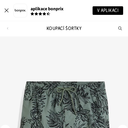
aplikace bonprix
V APLIKACI
KOUPACÍ ŠORTKY
Hl
vý