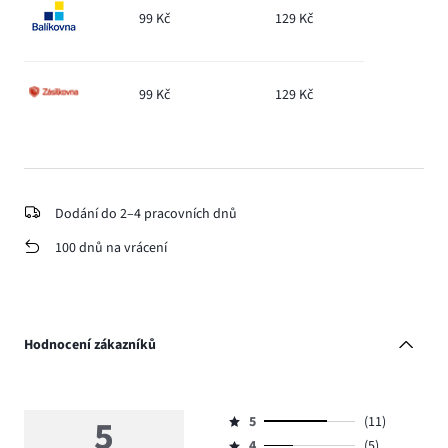
99 Kč
129 Kč
99 Kč
129 Kč
Dodání do 2–4 pracovních dnů
100 dnů na vrácení
Hodnocení zákazníků
5
5
(11)
Hodnocení
4
(5)