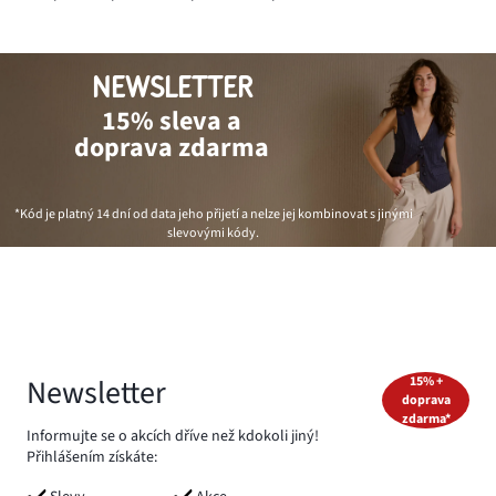
NEWSLETTER
15% sleva a
doprava zdarma
*Kód je platný 14 dní od data jeho přijetí a nelze jej kombinovat s jinými
slevovými kódy.
Newsletter
15% +
doprava
zdarma*
Informujte se o akcích dříve než kdokoli jiný!
Přihlášením získáte: