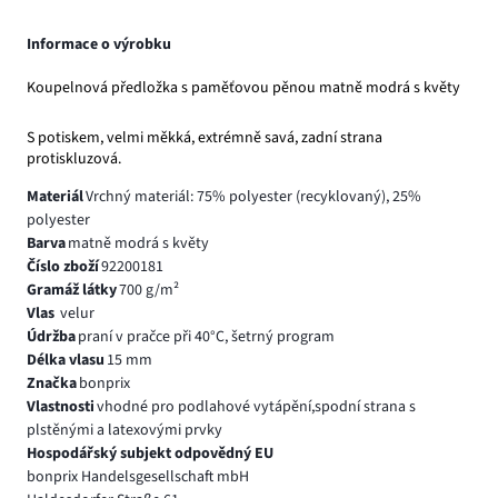
Informace o výrobku
Koupelnová předložka s paměťovou pěnou matně modrá s květy
S potiskem, velmi měkká, extrémně savá, zadní strana
protiskluzová.
Materiál
Vrchný materiál: 75% polyester (recyklovaný), 25%
polyester
Barva
matně modrá s květy
Číslo zboží
92200181
Gramáž látky
700 g/m²
Vlas
velur
Údržba
praní v pračce při 40°C, šetrný program
Délka vlasu
15 mm
Značka
bonprix
Vlastnosti
vhodné pro podlahové vytápění,spodní strana s
plstěnými a latexovými prvky
Hospodářský subjekt odpovědný EU
bonprix Handelsgesellschaft mbH