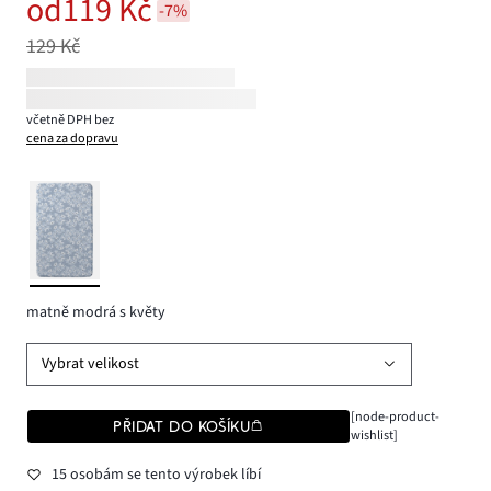
od
119 Kč
-7%
129 Kč
včetně DPH bez
cena za dopravu
matně modrá s květy
Vybrat velikost
[node-product-
PŘIDAT DO KOŠÍKU
wishlist]
15 osobám se tento výrobek líbí