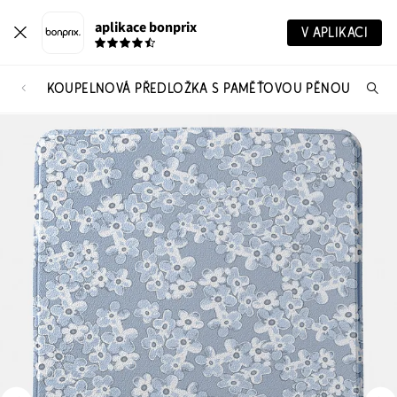
aplikace bonprix
V APLIKACI
KOUPELNOVÁ PŘEDLOŽKA S PAMĚŤOVOU PĚNOU
Hl
vý