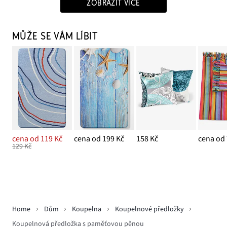
ZOBRAZIT VÍCE
MŮŽE SE VÁM LÍBIT
cena od 119 Kč
cena od 199 Kč
158 Kč
cena od 
129 Kč
Home
Dům
Koupelna
Koupelnové předložky
Koupelnová předložka s paměťovou pěnou