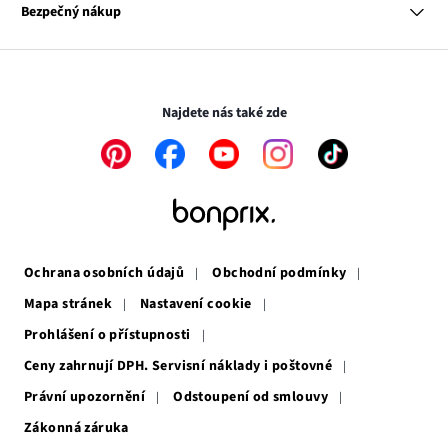
se
Odkaz
Naše zodpovědnost
Bezpečný nákup
otevře
se
Média
v
otevře
novém
v
Transakce a platby jsou zabezpečeny pomocí připojení SSL.
okně
novém
okně
Najdete nás také zde
Odkaz
Odkaz
Odkaz
Odkaz
Odkaz
se
se
se
se
se
otevře
otevře
otevře
otevře
otevře
v
v
v
v
v
novém
novém
novém
novém
novém
okně
okně
okně
okně
okně
Ochrana osobních údajů
Obchodní podmínky
Mapa stránek
Nastavení cookie
Prohlášení o přístupnosti
Ceny zahrnují DPH. Servisní náklady i poštovné
Právní upozornění
Odstoupení od smlouvy
Zákonná záruka
Odkaz