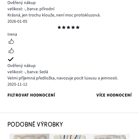
Ověřený nákup
velikost: -
,
barva: přírodní
Krásná, jen trochu klouže, není moc protiskluzová.
2026-01-05
Hodnocení
5
Irena
Ověřený nákup
velikost: -
,
barva: šedá
Velmi příjemná předložka, navozuje pocit luxusu a jemnosti.
2025-11-12
FILTROVAT HODNOCENÍ
VÍCE HODNOCENÍ
PODOBNÉ VÝROBKY