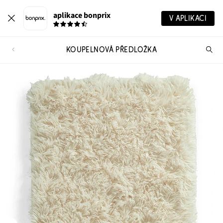
aplikace bonprix
V APLIKACI
KOUPELNOVÁ PŘEDLOŽKA
Hl
vý