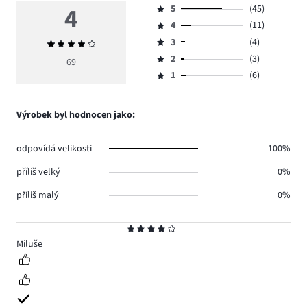
4
5
(45)
Hodnocení
4
(11)
5,
Hodnocení
počet
3
(4)
Průměrné
4,
Hodnocení
hlasů
hodnocení
počet
2
(3)
3,
69
Hodnocení
45.
4
hlasů
počet
1
(6)
2,
Hodnocení
11.
hlasů
počet
1,
4.
hlasů
počet
Výrobek byl hodnocen jako:
3.
hlasů
6.
odpovídá velikosti
100%
příliš velký
0%
příliš malý
0%
Hodnocení
4
Miluše