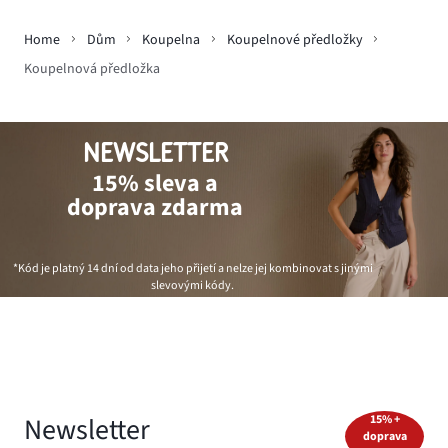
Home
Dům
Koupelna
Koupelnové předložky
Koupelnová předložka
NEWSLETTER
15% sleva a
doprava zdarma
*Kód je platný 14 dní od data jeho přijetí a nelze jej kombinovat s jinými
slevovými kódy.
Newsletter
15% +
doprava