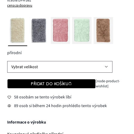
včetně DPH bez
cena za dopravu
přírodní
Vybrat velikost
[node-product-
PŘIDAT DO KOŠÍKU
wishlist]
58 osobám se tento výrobek líbí
89 osob si během 24 hodin prohlédlo tento výrobek
Informace o výrobku