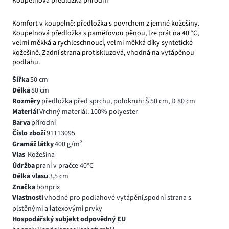
Koupelnová předložka přírodní
Komfort v koupelně: předložka s povrchem z jemné kožešiny.
Koupelnová předložka s paměťovou pěnou, lze prát na 40 °C,
velmi měkká a rychleschnoucí, velmi měkká díky syntetické
kožešině. Zadní strana protiskluzová, vhodná na vytápěnou
podlahu.
Šířka
50 cm
Délka
80 cm
Rozměry
předložka před sprchu, polokruh: Š 50 cm, D 80 cm
Materiál
Vrchný materiál: 100% polyester
Barva
přírodní
Číslo zboží
91113095
Gramáž látky
400 g/m²
Vlas
Kožešina
Údržba
praní v pračce 40°C
Délka vlasu
3,5 cm
Značka
bonprix
Vlastnosti
vhodné pro podlahové vytápění,spodní strana s
plstěnými a latexovými prvky
Hospodářský subjekt odpovědný EU