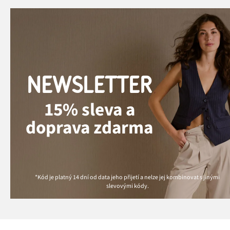
NEWSLETTER
15% sleva a
doprava zdarma
*Kód je platný 14 dní od data jeho přijetí a nelze jej kombinovat s jinými
slevovými kódy.