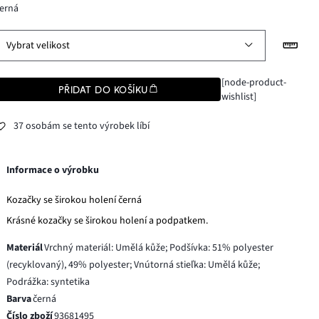
erná
Vybrat velikost
[node-product-
PŘIDAT DO KOŠÍKU
wishlist]
37 osobám se tento výrobek líbí
Informace o výrobku
Kozačky se širokou holení černá
Krásné kozačky se širokou holení a podpatkem.
Materiál
Vrchný materiál: Umělá kůže; Podšívka: 51% polyester
(recyklovaný), 49% polyester; Vnútorná stieľka: Umělá kůže;
Podrážka: syntetika
Barva
černá
Číslo zboží
93681495