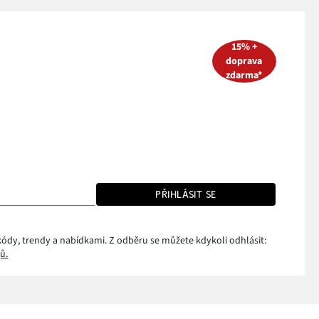
15% +
doprava
zdarma*
PŘIHLÁSIT SE
kódy, trendy a nabídkami. Z odběru se můžete kdykoli odhlásit:
ů.