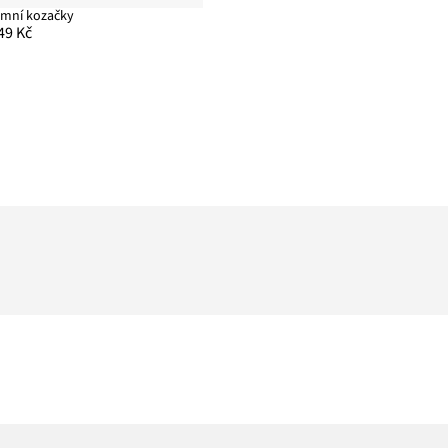
imní kozačky
49 Kč