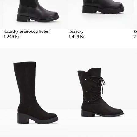
Kozačky se širokou holení
Kozačky
K
1 249 Kč
1 499 Kč
2