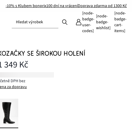
-10% s Klubem bonprix
100 dní na vrácení
Doprava zdarma od 1300 Kč
[node-
[node-
[node-
badge-
badge-
Hledat výrobek
badge-
user-
cart-
wishlist]
codes]
items]
KOZAČKY SE ŠIROKOU HOLENÍ
1 349 Kč
včetně DPH bez
ena za dopravu