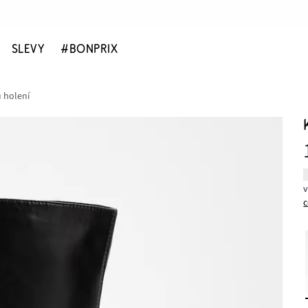
SLEVY
#BONPRIX
 holení
c