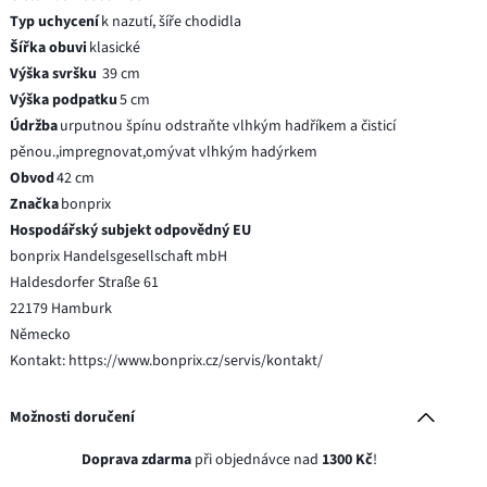
Typ uchycení
k nazutí, šíře chodidla
Šířka obuvi
klasické
Výška svršku
39 cm
Výška podpatku
5 cm
Údržba
urputnou špínu odstraňte vlhkým hadříkem a čisticí
pěnou.,impregnovat,omývat vlhkým hadýrkem
Obvod
42 cm
Značka
bonprix
Hospodářský subjekt odpovědný EU
bonprix Handelsgesellschaft mbH
Haldesdorfer Straße 61
22179 Hamburk
Německo
Kontakt: https://www.bonprix.cz/servis/kontakt/
Možnosti doručení
Doprava zdarma
při objednávce nad
1300 Kč
!