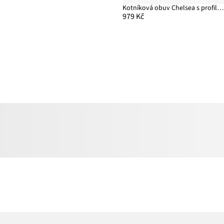
Kotníková obuv Chelsea s profilovanou podrážkou
979 Kč