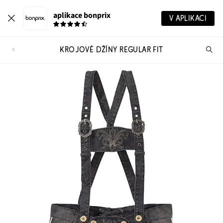
aplikace bonprix
V APLIKACI
KROJOVÉ DŽÍNY REGULAR FIT
Hl
vý