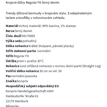
Krojové džíny Regular Fit černý denim
Trendy džínové bermudy v krojovém stylu. S odepínatelným
laclem a knoflíky v rohovinovém vzhledu.
Materiál
Vrchný materiál: 99% bavlna, 1% elastan
Barva
černý denim
Číslo zboží
94170895
Výška sedu
pohodlný
Délka nohavice
krátké (hotpant, pánské plavky)
Střih stehenní partie
normální
Střih
Regular Fit
Údržba
praní v pračce 30°C
Nohavice
úzce střižená nohavice s rovnou dolní partií (Straight Leg)
Vnitřní délka nohavice
30 cm ve vel. 50
Pas
normální pasovka
Značka
bonprix
Hospodářský subjekt odpovědný EU
bonprix Handelsgesellschaft mbH
Haldesdorfer Straße 61
22179 Hamburk
Německo