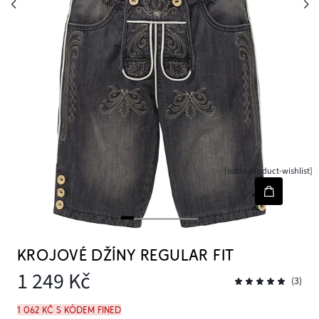
[node-product-wishlist]
KROJOVÉ DŽÍNY REGULAR FIT
1 249 Kč
(3)
1 062 Kč s kódem FINED