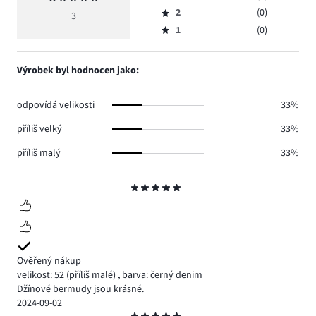
Hodnocení
hlasů
hodnocení
počet
2
(0)
3,
3
Hodnocení
3.
5
hlasů
počet
1
(0)
2,
Hodnocení
0.
hlasů
počet
1,
0.
hlasů
počet
Výrobek byl hodnocen jako:
0.
hlasů
0.
odpovídá velikosti
33%
příliš velký
33%
příliš malý
33%
Hodnocení
5
Ověřený nákup
velikost: 52
(příliš malé)
,
barva: černý denim
Džínové bermudy jsou krásné.
2024-09-02