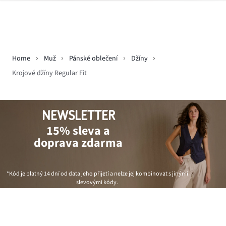
Home
Muž
Pánské oblečení
Džíny
Krojové džíny Regular Fit
NEWSLETTER
15% sleva a
doprava zdarma
*Kód je platný 14 dní od data jeho přijetí a nelze jej kombinovat s jinými
slevovými kódy.