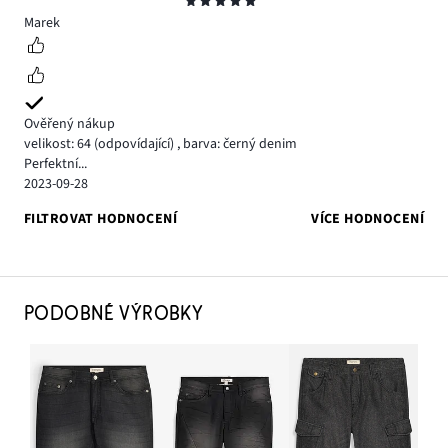
Hodnocení
5
Marek
Ověřený nákup
velikost: 64
(odpovídající)
,
barva: černý denim
Perfektní...
2023-09-28
FILTROVAT HODNOCENÍ
VÍCE HODNOCENÍ
PODOBNÉ VÝROBKY