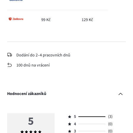
99 Kč
129 Kč
Dodání do 2–4 pracovních dnů
100 dnů na vrácení
Hodnocení zákazníků
5
5
(3)
Hodnocení
4
(0)
5,
Hodnocení
počet
3
(0)
Průměrné
4,