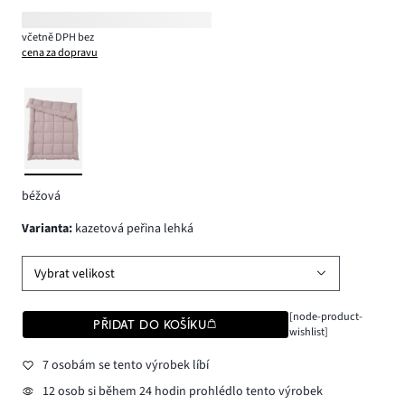
včetně DPH bez
cena za dopravu
béžová
varianta
:
kazetová peřina lehká
Vybrat velikost
[node-product-
PŘIDAT DO KOŠÍKU
wishlist]
7 osobám se tento výrobek líbí
12 osob si během 24 hodin prohlédlo tento výrobek