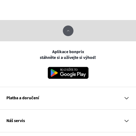
Aplikace bonprix
stáhněte si a užívejte si výhod!
Platba a doručení
MasterCard
Náš servis
VISA
Google pay
Otázky a odpovědi