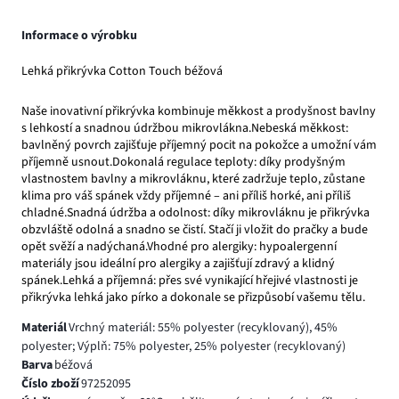
Informace o výrobku
Lehká přikrývka Cotton Touch béžová
Naše inovativní přikrývka kombinuje měkkost a prodyšnost bavlny
s lehkostí a snadnou údržbou mikrovlákna.Nebeská měkkost:
bavlněný povrch zajišťuje příjemný pocit na pokožce a umožní vám
příjemně usnout.Dokonalá regulace teploty: díky prodyšným
vlastnostem bavlny a mikrovláknu, které zadržuje teplo, zůstane
klima pro váš spánek vždy příjemné – ani příliš horké, ani příliš
chladné.Snadná údržba a odolnost: díky mikrovláknu je přikrývka
obzvláště odolná a snadno se čistí. Stačí ji vložit do pračky a bude
opět svěží a nadýchaná.Vhodné pro alergiky: hypoalergenní
materiály jsou ideální pro alergiky a zajišťují zdravý a klidný
spánek.Lehká a příjemná: přes své vynikající hřejivé vlastnosti je
přikrývka lehká jako pírko a dokonale se přizpůsobí vašemu tělu.
Materiál
Vrchný materiál: 55% polyester (recyklovaný), 45%
polyester; Výplň: 75% polyester, 25% polyester (recyklovaný)
Barva
béžová
Číslo zboží
97252095