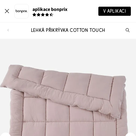
aplikace bonprix
V APLIKACI
LEHKÁ PŘIKRÝVKA COTTON TOUCH
Hl
vý