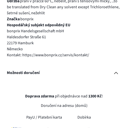
Údržba
praní v pračce 60°C, nebělit, praní s tenisovými míčky, ...to
be translated from Dry Clean any solvent except Trichloroethlene,
šetrné sušení, nežehlit
Značka
bonprix
Hospodářský subjekt odpovědný EU
bonprix Handelsgesellschaft mbH
Haldesdorfer Straße 61
22179 Hamburk
Německo
Kontakt: https://www.bonprix.cz/servis/kontakt/
Možnosti doručení
Doprava zdarma
při objednávce nad
1300 Kč
!
Doručení na adresu (domů)
PayU /
Platební karta
Dobírka