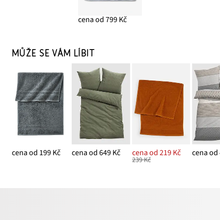
cena od 799 Kč
MŮŽE SE VÁM LÍBIT
cena od 199 Kč
cena od 649 Kč
cena od 219 Kč
cena od 
239 Kč