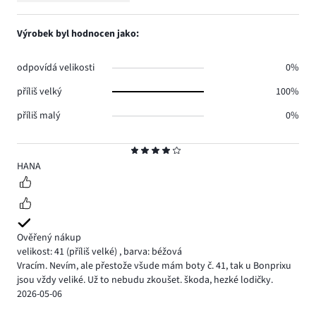
4
Výrobek byl hodnocen jako:
odpovídá velikosti
0%
příliš velký
100%
příliš malý
0%
Hodnocení
4
HANA
Ověřený nákup
velikost: 41
(příliš velké)
,
barva: béžová
Vracím. Nevím, ale přestože všude mám boty č. 41, tak u Bonprixu
jsou vždy veliké. Už to nebudu zkoušet. škoda, hezké lodičky.
2026-05-06