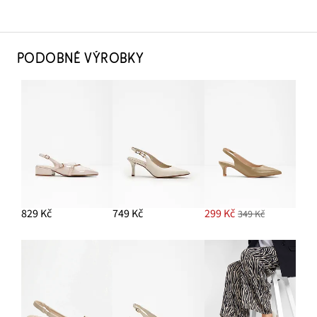
PODOBNÉ VÝROBKY
829 Kč
749 Kč
299 Kč
349 Kč