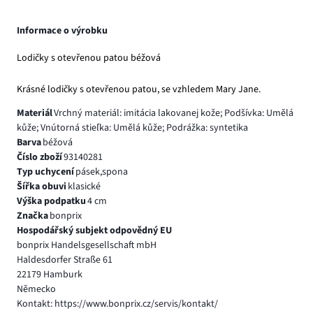
Informace o výrobku
Lodičky s otevřenou patou béžová
Krásné lodičky s otevřenou patou, se vzhledem Mary Jane.
Materiál
Vrchný materiál: imitácia lakovanej kože; Podšívka: Umělá
kůže; Vnútorná stieľka: Umělá kůže; Podrážka: syntetika
Barva
béžová
Číslo zboží
93140281
Typ uchycení
pásek,spona
Šířka obuvi
klasické
Výška podpatku
4 cm
Značka
bonprix
Hospodářský subjekt odpovědný EU
bonprix Handelsgesellschaft mbH
Haldesdorfer Straße 61
22179 Hamburk
Německo
Kontakt: https://www.bonprix.cz/servis/kontakt/