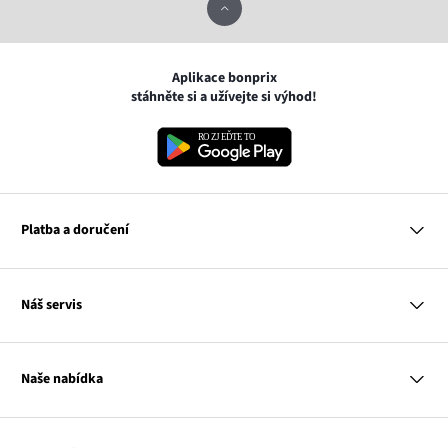
Aplikace bonprix
stáhněte si a užívejte si výhod!
Platba a doručení
MasterCard
Náš servis
VISA
Google pay
Otázky a odpovědi
Apple pay
Doručení a platby
Naše nabídka
PayU
Vrácení a reklamace
Platba na dobírku
Tabulky velikostí
Žena
Balikovna
Klub bonprix
Muž