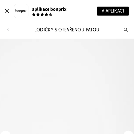
aplikace bonprix
V APLIKACI
LODIČKY S OTEVŘENOU PATOU
Hl
vý