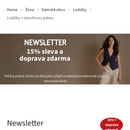
Home
Žena
Dámská obuv
Lodičky
Lodičky s otevřenou patou
NEWSLETTER
15% sleva a
doprava zdarma
*Kód je platný 14 dní od data jeho přijetí a nelze jej kombinovat s jinými
slevovými kódy.
Newsletter
15% +
doprava
zdarma*