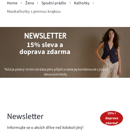
Home
Žena
Spodní prádlo
Kalhotky
Maxikalhotky s jemnou krajkou
NEWSLETTER
15% sleva a
doprava zdarma
*Kód je platný 14 dní od data jeho přijetí a nelze jej kombinovat s jinými
slevovými kódy.
Newsletter
15% +
doprava
zdarma*
Informujte se o akcích dříve než kdokoli jiný!