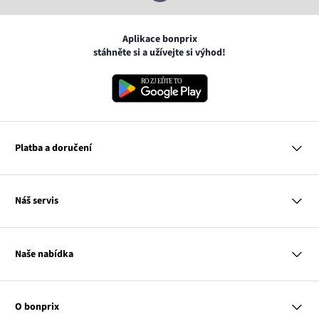
Aplikace bonprix
stáhněte si a užívejte si výhod!
Platba a doručení
MasterCard
Náš servis
VISA
Google pay
Otázky a odpovědi
Apple pay
Doručení a platby
Naše nabídka
PayU
Vrácení a reklamace
Platba na dobírku
Tabulky velikostí
Žena
Balikovna
Klub bonprix
Muž
Zasilkovna
Katalog
O bonprix
Dítě