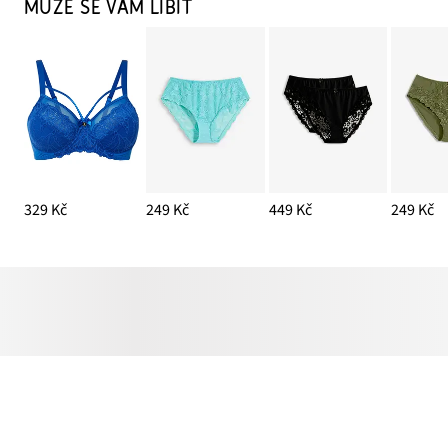
MŮŽE SE VÁM LÍBIT
329 Kč
249 Kč
449 Kč
249 Kč