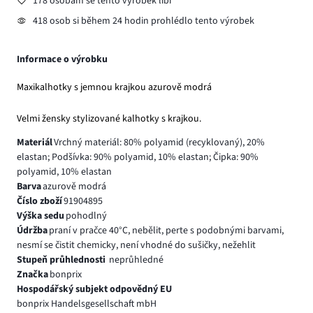
178 osobám se tento výrobek líbí
418 osob si během 24 hodin prohlédlo tento výrobek
Informace o výrobku
Maxikalhotky s jemnou krajkou azurově modrá
Velmi žensky stylizované kalhotky s krajkou.
Materiál
Vrchný materiál: 80% polyamid (recyklovaný), 20%
elastan; Podšívka: 90% polyamid, 10% elastan; Čipka: 90%
polyamid, 10% elastan
Barva
azurově modrá
Číslo zboží
91904895
Výška sedu
pohodlný
Údržba
praní v pračce 40°C, nebělit, perte s podobnými barvami,
nesmí se čistit chemicky, není vhodné do sušičky, nežehlit
Stupeň průhlednosti
neprůhledné
Značka
bonprix
Hospodářský subjekt odpovědný EU
bonprix Handelsgesellschaft mbH