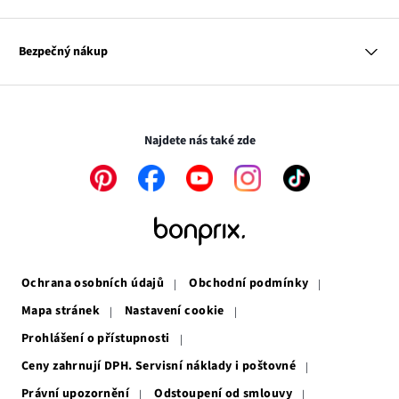
Kontakt
Dům
Hodnocení výrobků
Odkaz
O nás
Mapa tagů
se
Odkaz
Naše zodpovědnost
Bezpečný nákup
otevře
se
Média
v
otevře
novém
v
Transakce a platby jsou zabezpečeny pomocí připojení SSL.
okně
novém
okně
Najdete nás také zde
Odkaz
Odkaz
Odkaz
Odkaz
Odkaz
se
se
se
se
se
otevře
otevře
otevře
otevře
otevře
v
v
v
v
v
novém
novém
novém
novém
novém
okně
okně
okně
okně
okně
Ochrana osobních údajů
Obchodní podmínky
Mapa stránek
Nastavení cookie
Prohlášení o přístupnosti
Ceny zahrnují DPH. Servisní náklady i poštovné
Právní upozornění
Odstoupení od smlouvy