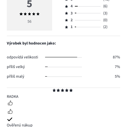
5
Hodnocení
4
(6)
5,
Hodnocení
počet
3
(3)
Průměrné
4,
Hodnocení
hlasů
hodnocení
počet
2
(0)
3,
56
Hodnocení
45.
5
hlasů
počet
1
(2)
2,
Hodnocení
6.
hlasů
počet
1,
3.
hlasů
počet
Výrobek byl hodnocen jako:
0.
hlasů
2.
odpovídá velikosti
87%
příliš velký
7%
příliš malý
5%
Hodnocení
5
RADKA
Ověřený nákup