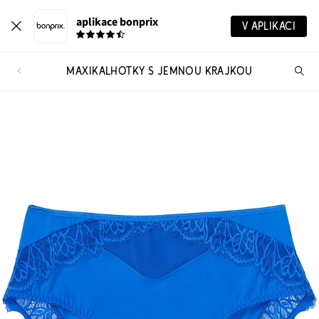
aplikace bonprix
V APLIKACI
MAXIKALHOTKY S JEMNOU KRAJKOU
Hl
vý