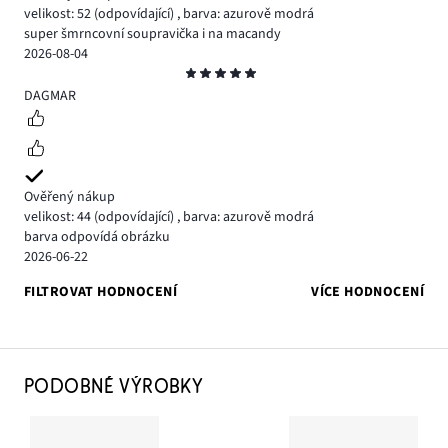
velikost: 52
(odpovídající)
,
barva: azurově modrá
super šmrncovní soupravička i na macandy
2026-08-04
Hodnocení
5
DAGMAR
Ověřený nákup
velikost: 44
(odpovídající)
,
barva: azurově modrá
barva odpovídá obrázku
2026-06-22
FILTROVAT HODNOCENÍ
VÍCE HODNOCENÍ
PODOBNÉ VÝROBKY