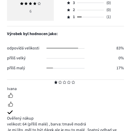
počet
3
(0)
Průměrné
4,
Hodnocení
hlasů
hodnocení
počet
2
(0)
3,
6
Hodnocení
5.
4
hlasů
počet
1
(1)
2,
Hodnocení
0.
hlasů
počet
1,
0.
hlasů
počet
Výrobek byl hodnocen jako:
0.
hlasů
1.
odpovídá velikosti
83%
příliš velký
0%
příliš malý
17%
Hodnocení
1
Ivana
Ověřený nákup
velikost: 64
(příliš malé)
,
barva: tmavě modrá
Je mi líto ,měl to být dárek ale je mu to malé , špatný odhad ve