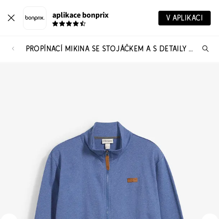
aplikace bonprix
V APLIKACI
PROPÍNACÍ MIKINA SE STOJÁČKEM A S DETAILY Z IMITACE KŮŽE
Hl
vý