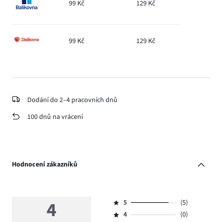
99 Kč
129 Kč
99 Kč
129 Kč
Dodání do 2–4 pracovních dnů
100 dnů na vrácení
Hodnocení zákazníků
4
5
(5)
Hodnocení
4
(0)
5,
Hodnocení