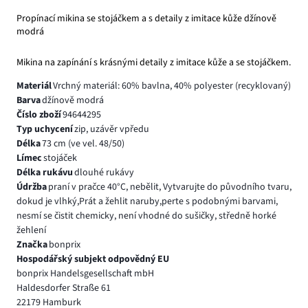
Propínací mikina se stojáčkem a s detaily z imitace kůže džínově
modrá
Mikina na zapínání s krásnými detaily z imitace kůže a se stojáčkem.
Materiál
Vrchný materiál: 60% bavlna, 40% polyester (recyklovaný)
Barva
džínově modrá
Číslo zboží
94644295
Typ uchycení
zip, uzávěr vpředu
Délka
73 cm (ve vel. 48/50)
Límec
stojáček
Délka rukávu
dlouhé rukávy
Údržba
praní v pračce 40°C, nebělit, Vytvarujte do původního tvaru,
dokud je vlhký,Prát a žehlit naruby,perte s podobnými barvami,
nesmí se čistit chemicky, není vhodné do sušičky, středně horké
žehlení
Značka
bonprix
Hospodářský subjekt odpovědný EU
bonprix Handelsgesellschaft mbH
Haldesdorfer Straße 61
22179 Hamburk