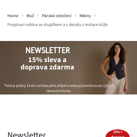
Home
Muž
Pánské oblečení
Mikiny
Propínací mikina se stojáčkem a s detaily z imitace kůže
NEWSLETTER
15% sleva a
doprava zdarma
*Kód je platný 14 dní od data jeho přijetí a nelze jej kombinovat s jinými
slevovými kódy.
Newsletter
15% +