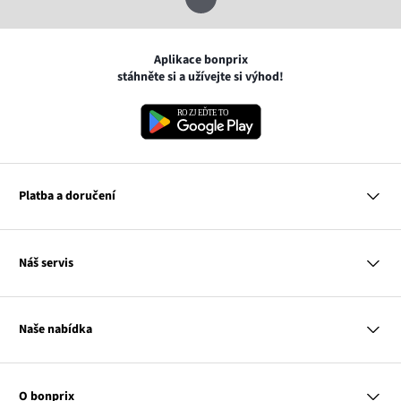
Aplikace bonprix
stáhněte si a užívejte si výhod!
Platba a doručení
MasterCard
Náš servis
VISA
Google pay
Otázky a odpovědi
Apple pay
Doručení a platby
Naše nabídka
PayU
Vrácení a reklamace
Platba na dobírku
Tabulky velikostí
Žena
Balikovna
Klub bonprix
Muž
Zasilkovna
Katalog
O bonprix