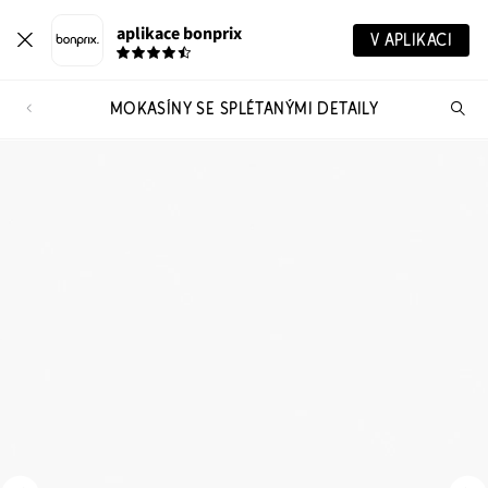
aplikace bonprix
V APLIKACI
MOKASÍNY SE SPLÉTANÝMI DETAILY
Hl
vý