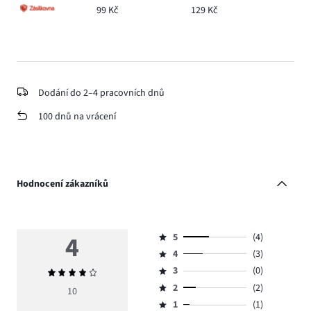
99 Kč
129 Kč
Dodání do 2–4 pracovních dnů
100 dnů na vrácení
Hodnocení zákazníků
4
5
(4)
Hodnocení
4
(3)
5,
Hodnocení
počet
3
(0)
Průměrné
4,
Hodnocení
hlasů
hodnocení
počet
2
(2)
3,
10
Hodnocení
4.
4
hlasů
počet
1
(1)
2,
Hodnocení