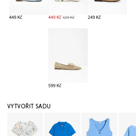
449 Kč
449 Kč
249 Kč
629 Kč
599 Kč
VYTVOŘIT SADU