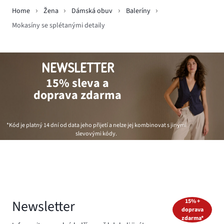
Home
Žena
Dámská obuv
Baleríny
Mokasíny se splétanými detaily
NEWSLETTER
15% sleva a
doprava zdarma
*Kód je platný 14 dní od data jeho přijetí a nelze jej kombinovat s jinými
slevovými kódy.
Newsletter
15% +
doprava
zdarma*