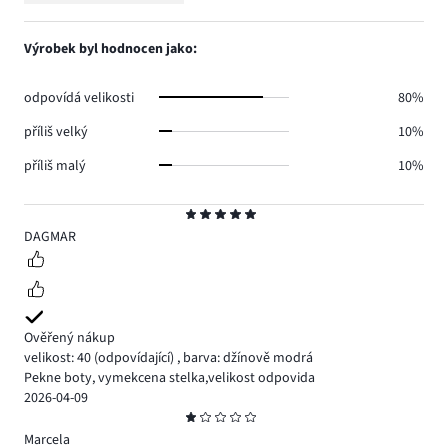
3.
hlasů
počet
1,
0.
hlasů
počet
Výrobek byl hodnocen jako:
2.
hlasů
1.
odpovídá velikosti
80%
příliš velký
10%
příliš malý
10%
Hodnocení
5
DAGMAR
Ověřený nákup
velikost: 40
(odpovídající)
,
barva: džínově modrá
Pekne boty, vymekcena stelka,velikost odpovida
2026-04-09
Hodnocení
1
Marcela