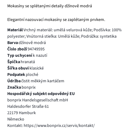
Mokasíny se splétanými detaily džínově modrá
Elegantní nazouvací mokasíny se zaplétaným prvkem.
Materiál
Vrchný materiál: umělá velurová kůže; Podšívka: 100%
polyester; Vnútorná stieľka: Umělá kůže; Podrážka: syntetika
Barva
džínově modrá
Číslo zboží
94749595
Typ uchycení
k nazutí
Špička
hranatá
Šířka obuvi
klasické
Podpatek
ploché
Údržba
čistit měkkým kartáčem
Značka
bonprix
Hospodářský subjekt odpovědný EU
bonprix Handelsgesellschaft mbH
Haldesdorfer Straße 61
22179 Hamburk
Německo
Kontakt: https://www.bonprix.cz/servis/kontakt/