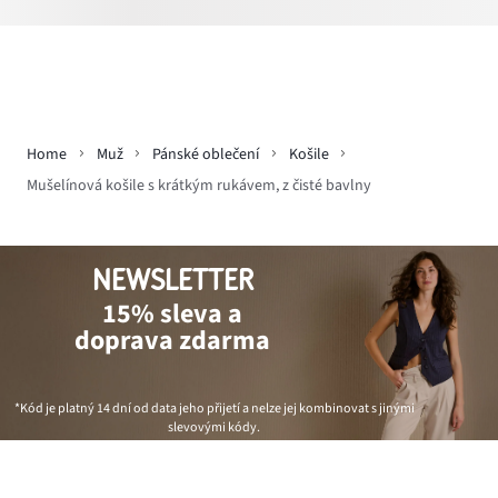
Home
Muž
Pánské oblečení
Košile
Mušelínová košile s krátkým rukávem, z čisté bavlny
NEWSLETTER
15% sleva a
doprava zdarma
*Kód je platný 14 dní od data jeho přijetí a nelze jej kombinovat s jinými
slevovými kódy.