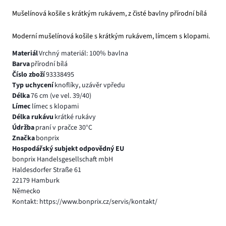
Mušelínová košile s krátkým rukávem, z čisté bavlny přírodní bílá
Moderní mušelínová košile s krátkým rukávem, límcem s klopami.
Materiál
Vrchný materiál: 100% bavlna
Barva
přírodní bílá
Číslo zboží
93338495
Typ uchycení
knoflíky, uzávěr vpředu
Délka
76 cm (ve vel. 39/40)
Límec
límec s klopami
Délka rukávu
krátké rukávy
Údržba
praní v pračce 30°C
Značka
bonprix
Hospodářský subjekt odpovědný EU
bonprix Handelsgesellschaft mbH
Haldesdorfer Straße 61
22179 Hamburk
Německo
Kontakt: https://www.bonprix.cz/servis/kontakt/