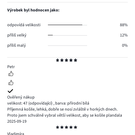
počet
1,
0.
hlasů
počet
Výrobek byl hodnocen jako:
0.
hlasů
0.
odpovídá velikosti
88%
příliš velký
12%
příliš malý
0%
Hodnocení
5
Petr
Ověřený nákup
velikost: 47
(odpovídající)
,
barva: přírodní bílá
Příjemná košile, lehká, dobře se nosí zvláště v horkých dnech.
Proto jsem schválně vybral větší velikost, aby se košile plandala
2025-09-19
Hodnocení
5
Vladimíra