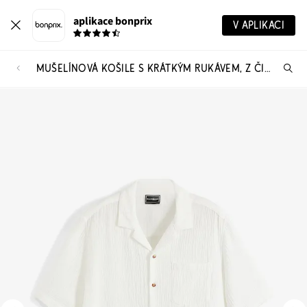
aplikace bonprix
V APLIKACI
MUŠELÍNOVÁ KOŠILE S KRÁTKÝM RUKÁVEM, Z ČISTÉ BAVLNY
Hl
vý