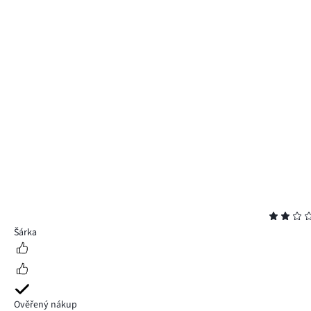
Hodnocení
2
Šárka
Ověřený nákup