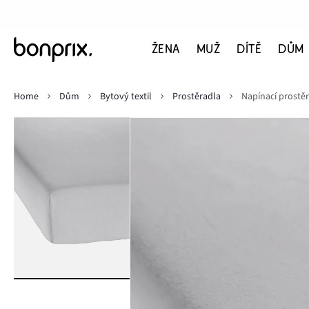
ŽENA
MUŽ
DÍTĚ
DŮM
Home
Dům
Bytový textil
Prostěradla
Napínací prostěr