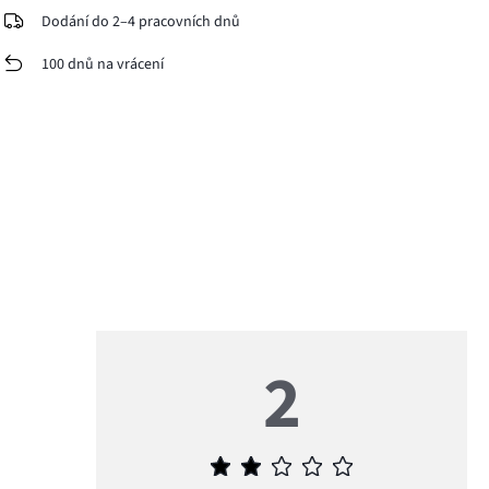
Dodání do 2–4 pracovních dnů
100 dnů na vrácení
2
Průměrné
hodnocení