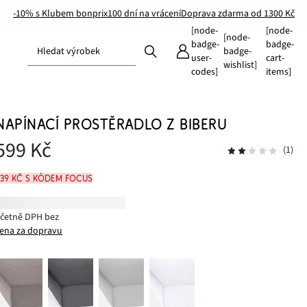
-10% s Klubem bonprix
100 dní na vrácení
Doprava zdarma od 1300 Kč
[node-
[node-
[node-
badge-
badge-
Hledat výrobek
badge-
user-
cart-
wishlist]
codes]
items]
NAPÍNACÍ PROSTĚRADLO Z BIBERU
599 Kč
(1)
539 Kč s kódem FOCUS
včetně DPH bez
ena za dopravu