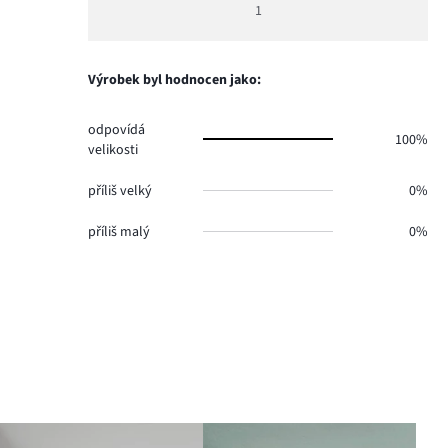
1
2
Výrobek byl hodnocen jako:
odpovídá
100%
velikosti
příliš velký
0%
příliš malý
0%