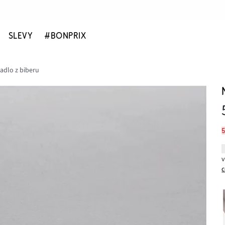
SLEVY
#BONPRIX
adlo z biberu
c