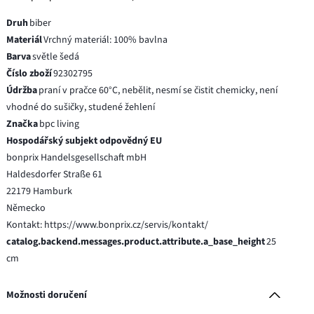
Druh
biber
Materiál
Vrchný materiál: 100% bavlna
Barva
světle šedá
Číslo zboží
92302795
Údržba
praní v pračce 60°C, nebělit, nesmí se čistit chemicky, není
vhodné do sušičky, studené žehlení
Značka
bpc living
Hospodářský subjekt odpovědný EU
bonprix Handelsgesellschaft mbH
Haldesdorfer Straße 61
22179 Hamburk
Německo
Kontakt: https://www.bonprix.cz/servis/kontakt/
catalog.backend.messages.product.attribute.a_base_height
25
cm
Možnosti doručení