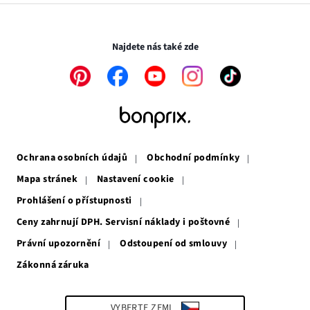
novém
v
Transakce a platby jsou zabezpečeny pomocí připojení SSL.
okně
novém
okně
Najdete nás také zde
Odkaz
Odkaz
Odkaz
Odkaz
Odkaz
se
se
se
se
se
otevře
otevře
otevře
otevře
otevře
v
v
v
v
v
novém
novém
novém
novém
novém
okně
okně
okně
okně
okně
Ochrana osobních údajů
Obchodní podmínky
Mapa stránek
Nastavení cookie
Prohlášení o přístupnosti
Ceny zahrnují DPH. Servisní náklady i poštovné
Právní upozornění
Odstoupení od smlouvy
Zákonná záruka
Odkaz
se
otevře
v
VYBERTE ZEMI