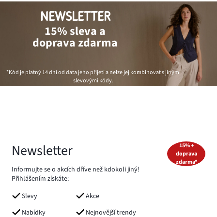
NEWSLETTER
15% sleva a
doprava zdarma
*Kód je platný 14 dní od data jeho přijetí a nelze jej kombinovat s jinými
slevovými kódy.
Newsletter
15% +
doprava
zdarma*
Informujte se o akcích dříve než kdokoli jiný!
Přihlášením získáte:
Slevy
Akce
Nabídky
Nejnovější trendy