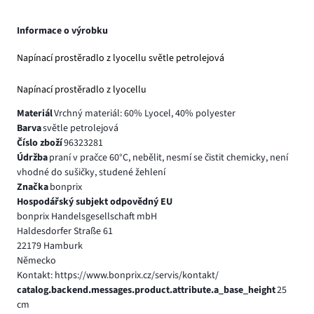
Informace o výrobku
Napínací prostěradlo z lyocellu světle petrolejová
Napínací prostěradlo z lyocellu
Materiál
Vrchný materiál: 60% Lyocel, 40% polyester
Barva
světle petrolejová
Číslo zboží
96323281
Údržba
praní v pračce 60°C, nebělit, nesmí se čistit chemicky, není
vhodné do sušičky, studené žehlení
Značka
bonprix
Hospodářský subjekt odpovědný EU
bonprix Handelsgesellschaft mbH
Haldesdorfer Straße 61
22179 Hamburk
Německo
Kontakt: https://www.bonprix.cz/servis/kontakt/
catalog.backend.messages.product.attribute.a_base_height
25
cm