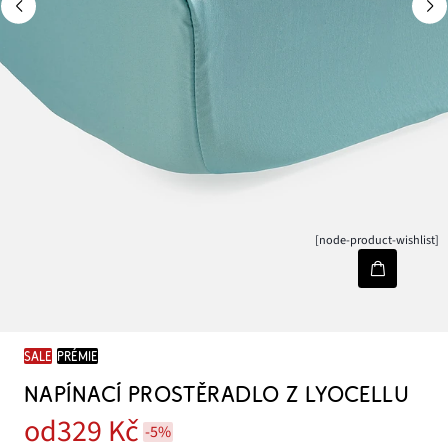
[node-product-wishlist]
SALE
PRÉMIE
NAPÍNACÍ PROSTĚRADLO Z LYOCELLU
od
329 Kč
-5%