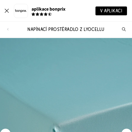
aplikace bonprix
V APLIKACI
NAPÍNACÍ PROSTĚRADLO Z LYOCELLU
Hl
vý