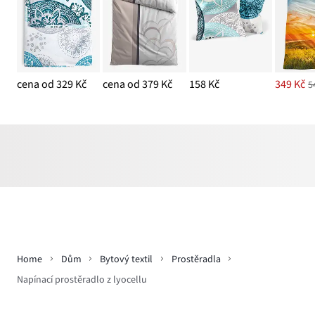
cena od 329 Kč
cena od 379 Kč
158 Kč
349 Kč
5
Home
Dům
Bytový textil
Prostěradla
Napínací prostěradlo z lyocellu