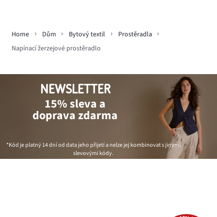
Home
Dům
Bytový textil
Prostěradla
Napínací žerzejové prostěradlo
NEWSLETTER
15% sleva a
doprava zdarma
*Kód je platný 14 dní od data jeho přijetí a nelze jej kombinovat s jinými
slevovými kódy.