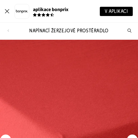
aplikace bonprix
V APLIKACI
NAPÍNACÍ ŽERZEJOVÉ PROSTĚRADLO
Hl
vý