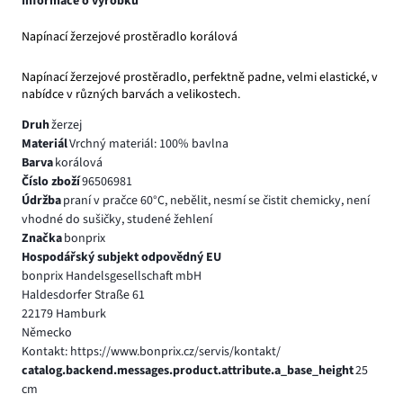
Informace o výrobku
Napínací žerzejové prostěradlo korálová
Napínací žerzejové prostěradlo, perfektně padne, velmi elastické, v
nabídce v různých barvách a velikostech.
Druh
žerzej
Materiál
Vrchný materiál: 100% bavlna
Barva
korálová
Číslo zboží
96506981
Údržba
praní v pračce 60°C, nebělit, nesmí se čistit chemicky, není
vhodné do sušičky, studené žehlení
Značka
bonprix
Hospodářský subjekt odpovědný EU
bonprix Handelsgesellschaft mbH
Haldesdorfer Straße 61
22179 Hamburk
Německo
Kontakt: https://www.bonprix.cz/servis/kontakt/
catalog.backend.messages.product.attribute.a_base_height
25
cm