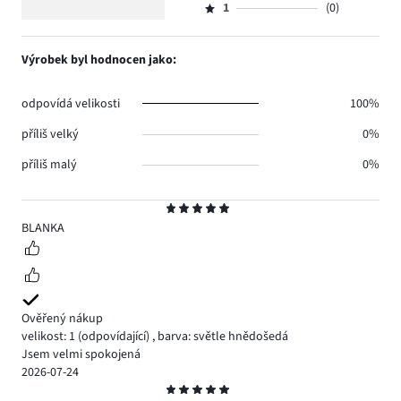
3.
5
hlasů
počet
1
(0)
2,
Hodnocení
0.
hlasů
počet
1,
0.
hlasů
počet
Výrobek byl hodnocen jako:
0.
hlasů
0.
odpovídá velikosti
100%
příliš velký
0%
příliš malý
0%
Hodnocení
5
BLANKA
Ověřený nákup
velikost: 1
(odpovídající)
,
barva: světle hnědošedá
Jsem velmi spokojená
2026-07-24
Hodnocení