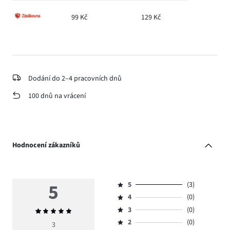
99 Kč
129 Kč
Dodání do 2–4 pracovních dnů
100 dnů na vrácení
Hodnocení zákazníků
5
5
(3)
Hodnocení
4
(0)
5,
Hodnocení
počet
3
(0)
Průměrné
4,
Hodnocení
hlasů
hodnocení
počet
2
(0)
3,
3
Hodnocení