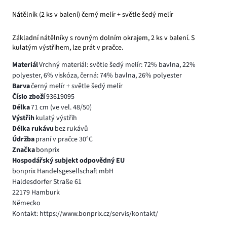
Nátělník (2 ks v balení) černý melír + světle šedý melír
Základní nátělníky s rovným dolním okrajem, 2 ks v balení. S
kulatým výstřihem, lze prát v pračce.
Materiál
Vrchný materiál: světle šedý melír: 72% bavlna, 22%
polyester, 6% viskóza, černá: 74% bavlna, 26% polyester
Barva
černý melír + světle šedý melír
Číslo zboží
93619095
Délka
71 cm (ve vel. 48/50)
Výstřih
kulatý výstřih
Délka rukávu
bez rukávů
Údržba
praní v pračce 30°C
Značka
bonprix
Hospodářský subjekt odpovědný EU
bonprix Handelsgesellschaft mbH
Haldesdorfer Straße 61
22179 Hamburk
Německo
Kontakt: https://www.bonprix.cz/servis/kontakt/