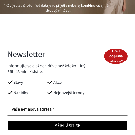
*Kód je platný 14 dní od data jeho přijetí a nelze jej kombinovat s jinými
slevovými kódy.
Newsletter
15% +
doprava
zdarma*
Informujte se o akcích dříve než kdokoli jiný!
Přihlášením získáte:
Slevy
Akce
Nabídky
Nejnovější trendy
Vaše e-mailová adresa *
PŘIHLÁSIT SE