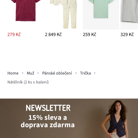
279 Kč
2 849 Kč
259 Kč
329 Kč
Home
Muž
Pánské oblečení
Trička
Nátělník (2 ks v balení)
NEWSLETTER
15% sleva a
doprava zdarma