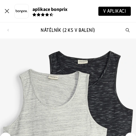
aplikace bonprix
V APLIKACI
NÁTĚLNÍK (2 KS V BALENÍ)
Hl
vý