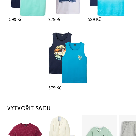
599 Kč
279 Kč
529 Kč
579 Kč
VYTVOŘIT SADU