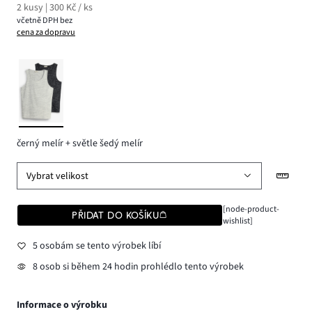
2 kusy | 300 Kč / ks
včetně DPH bez
cena za dopravu
černý melír + světle šedý melír
Vybrat velikost
[node-product-
PŘIDAT DO KOŠÍKU
wishlist]
5 osobám se tento výrobek líbí
8 osob si během 24 hodin prohlédlo tento výrobek
Informace o výrobku