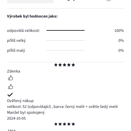
2,
Hodnocení
0.
hlasů
počet
1,
0.
hlasů
počet
Výrobek byl hodnocen jako:
0.
hlasů
0.
odpovídá velikosti
100%
příliš velký
0%
příliš malý
0%
Hodnocení
5
Zdenka
Ověřený nákup
velikost: 52
(odpovídající)
,
barva: černý melír + světle šedý melír
Manžel byl spokojený
2024-10-05
Hodnocení
5
Jana