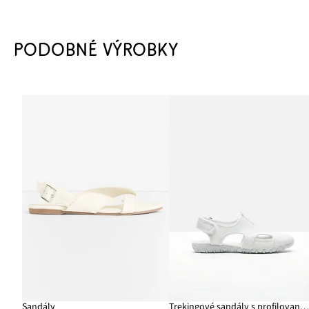
PODOBNÉ VÝROBKY
Sandály
Trekingové sandály s profilovanou podrážk