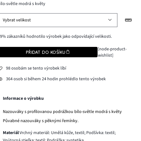
ílo-světle modrá s květy
Vybrat velikost
9% zákazníků hodnotilo výrobek jako odpovídající velikosti.
[node-product-
PŘIDAT DO KOŠÍKU
wishlist]
98 osobám se tento výrobek líbí
364 osob si během 24 hodin prohlédlo tento výrobek
Informace o výrobku
Nazouváky s profilovanou podrážkou bílo-světle modrá s květy
Půvabné nazouváky s pěknými řemínky.
Materiál
Vrchný materiál: Umělá kůže, textil; Podšívka: textil;
Vnútorná stieľka: textil; Podrážka: syntetika