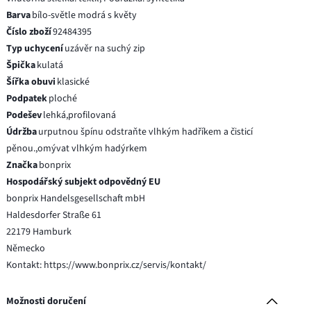
Barva
bílo-světle modrá s květy
Číslo zboží
92484395
Typ uchycení
uzávěr na suchý zip
Špička
kulatá
Šířka obuvi
klasické
Podpatek
ploché
Podešev
lehká,profilovaná
Údržba
urputnou špínu odstraňte vlhkým hadříkem a čisticí
pěnou.,omývat vlhkým hadýrkem
Značka
bonprix
Hospodářský subjekt odpovědný EU
bonprix Handelsgesellschaft mbH
Haldesdorfer Straße 61
22179 Hamburk
Německo
Kontakt: https://www.bonprix.cz/servis/kontakt/
Možnosti doručení