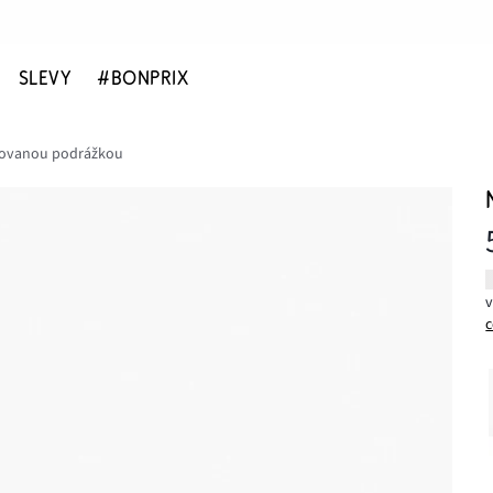
SLEVY
#BONPRIX
lovanou podrážkou
c