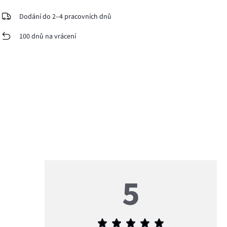
Dodání do 2–4 pracovních dnů
100 dnů na vrácení
5
Průměrné