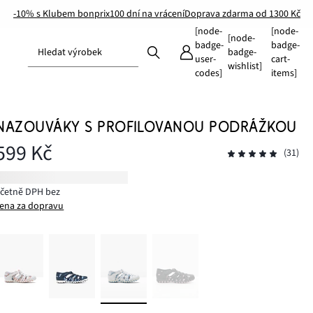
-10% s Klubem bonprix
100 dní na vrácení
Doprava zdarma od 1300 Kč
[node-
[node-
[node-
badge-
badge-
Hledat výrobek
badge-
user-
cart-
wishlist]
codes]
items]
NAZOUVÁKY S PROFILOVANOU PODRÁŽKOU
599 Kč
(31)
včetně DPH bez
ena za dopravu