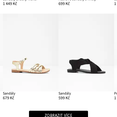
1 449 Kč
699 Kč
1
Sandály
Sandály
P
679 Kč
599 Kč
1
ZOBRAZIT VÍCE