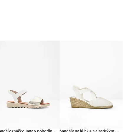
Sandály značky Jana v pohodlné šiřce
Sandály na klínku, s elastickým řemínkem