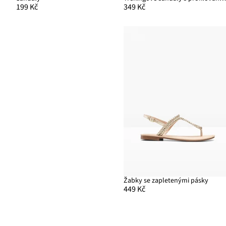
199 Kč
349 Kč
Žabky se zapletenými pásky
449 Kč