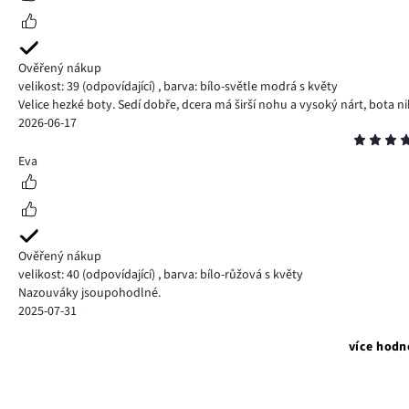
Ověřený nákup
velikost: 39
(odpovídající)
,
barva: bílo-světle modrá s květy
Velice hezké boty. Sedí dobře, dcera má širší nohu a vysoký nárt, bota ni
2026-06-17
Hodnocení
5
Eva
Ověřený nákup
velikost: 40
(odpovídající)
,
barva: bílo-růžová s květy
Nazouváky jsoupohodlné.
2025-07-31
více hodn