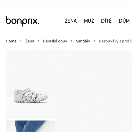
ŽENA
MUŽ
DÍTĚ
DŮM
Home
Žena
Dámská obuv
Sandály
Nazouváky s profi