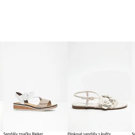
ou
Sandály značky Rieker
Páskové sandály s květy