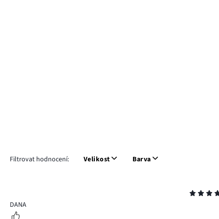
Filtrovat hodnocení:
Velikost
Barva
Hodnocení
5
DANA