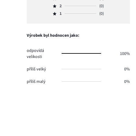
Hodnocení
hlasů
počet
2
(0)
3,
Hodnocení
1.
hlasů
počet
1
(0)
2,
Hodnocení
1.
hlasů
počet
1,
0.
hlasů
počet
0.
hlasů
Výrobek byl hodnocen jako:
0.
odpovídá
100%
velikosti
příliš velký
0%
příliš malý
0%