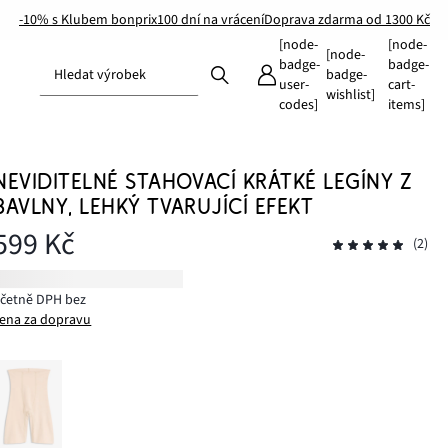
-10% s Klubem bonprix
100 dní na vrácení
Doprava zdarma od 1300 Kč
[node-
[node-
[node-
badge-
badge-
Hledat výrobek
badge-
user-
cart-
wishlist]
codes]
items]
NEVIDITELNÉ STAHOVACÍ KRÁTKÉ LEGÍNY Z
BAVLNY, LEHKÝ TVARUJÍCÍ EFEKT
599 Kč
(2)
včetně DPH bez
ena za dopravu