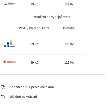
99 Kč
129 Kč
Doručení na výdejní místo
PayU /
Platební karta
Dobírka
99 Kč
129 Kč
99 Kč
129 Kč
Dodání do 2–4 pracovních dnů
100 dnů na vrácení