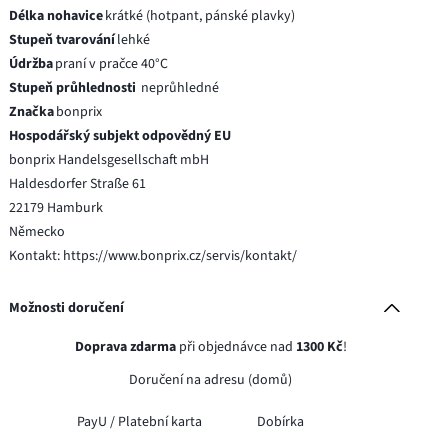
Délka nohavice
krátké (hotpant, pánské plavky)
Stupeň tvarování
lehké
Údržba
praní v pračce 40°C
Stupeň průhlednosti
neprůhledné
Značka
bonprix
Hospodářský subjekt odpovědný EU
bonprix Handelsgesellschaft mbH
Haldesdorfer Straße 61
22179 Hamburk
Německo
Kontakt: https://www.bonprix.cz/servis/kontakt/
Možnosti doručení
Doprava zdarma
při objednávce nad
1300 Kč
!
Doručení na adresu (domů)
PayU /
Platební karta
Dobírka