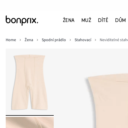
ŽENA
MUŽ
DÍTĚ
DŮM
Home
Žena
Spodní prádlo
Stahovací
Neviditelné staho