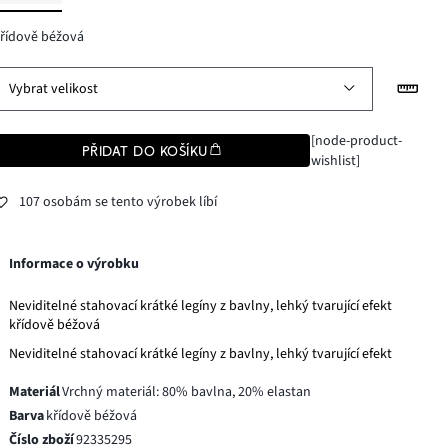
řídově béžová
Vybrat velikost
[node-product-
PŘIDAT DO KOŠÍKU
wishlist]
107 osobám se tento výrobek líbí
Informace o výrobku
Neviditelné stahovací krátké legíny z bavlny, lehký tvarující efekt
křídově béžová
Neviditelné stahovací krátké legíny z bavlny, lehký tvarující efekt
Materiál
Vrchný materiál: 80% bavlna, 20% elastan
Barva
křídově béžová
Číslo zboží
92335295