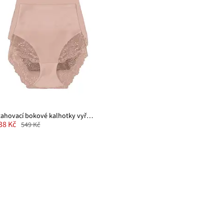
Stahovací bokové kalhotky vyřezávané laserem, střední tvarující efekt (2 ks v balení)
38 Kč
549 Kč