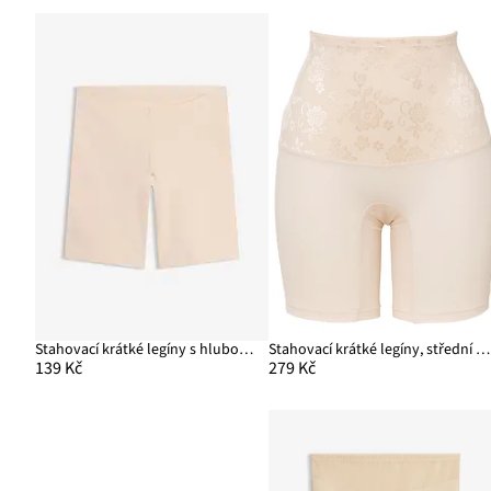
Stahovací krátké legíny s hlubokým vystřižením vzadu, střední tvarující efekt
Stahovací krátké legíny, střední tvarující efekt
139 Kč
279 Kč