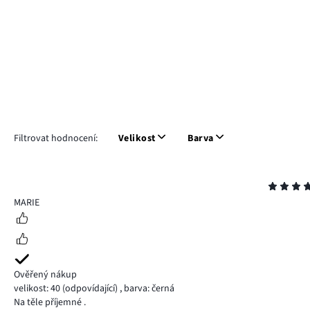
Filtrovat hodnocení:
Velikost
Barva
Hodnocení
4
MARIE
Ověřený nákup
velikost: 40
(odpovídající)
,
barva: černá
Na těle příjemné .