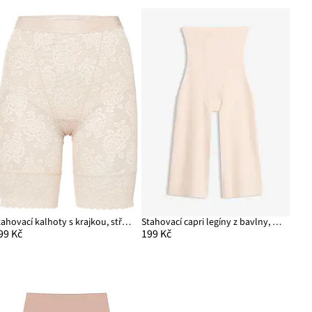
Stahovací kalhoty s krajkou, střední tvarující efekt
Stahovací capri legíny z bavlny, lehký tvarující efekt
99 Kč
199 Kč