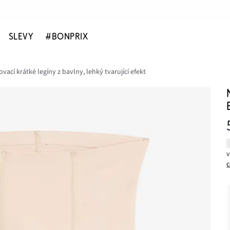
SLEVY
#BONPRIX
vací krátké legíny z bavlny, lehký tvarující efekt
c