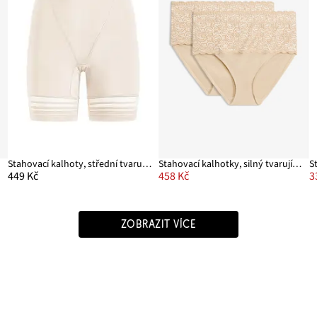
kt
Stahovací kalhoty, střední tvarující efekt
Stahovací kalhotky, silný tvarující efekt (2 ks v balení)
449 Kč
458 Kč
3
ZOBRAZIT VÍCE