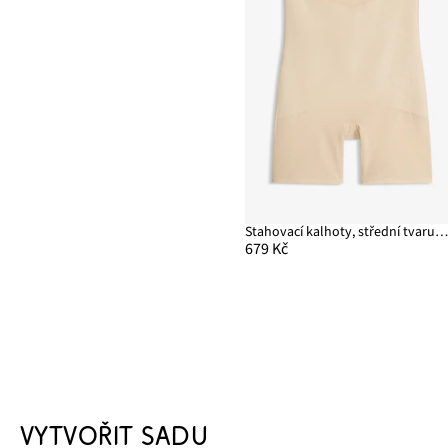
Stahovací kalhoty, střední tvarující efe
679 Kč
VYTVOŘIT SADU