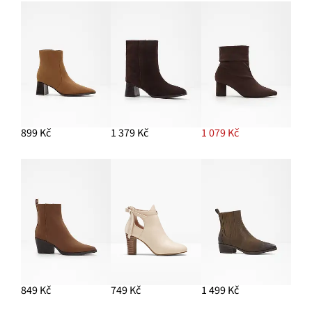
PŘIDAT DO KOŠÍKU
Robustní mokasíny
629 Kč
PŘIDAT DO KOŠÍKU
Džínový trenčkotový kabátek
899 Kč
1 379 Kč
1 079 Kč
1 199 Kč
PŘIDAT DO KOŠÍKU
Džíny Wide Leg, High Waist, pohodlný pas, dlouhá délka
649 Kč
PŘIDAT DO KOŠÍKU
849 Kč
749 Kč
1 499 Kč