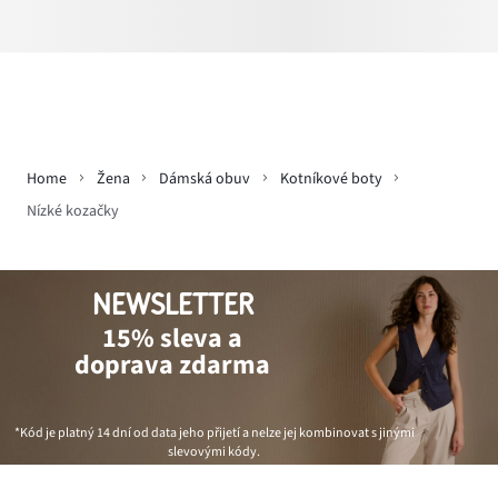
Home
Žena
Dámská obuv
Kotníkové boty
Nízké kozačky
NEWSLETTER
15% sleva a
doprava zdarma
*Kód je platný 14 dní od data jeho přijetí a nelze jej kombinovat s jinými
slevovými kódy.