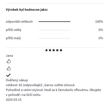
Výrobek byl hodnocen jako:
odpovídá velikosti
100%
příliš velký
0%
příliš malý
0%
Hodnocení
5
Jana
Ověřený nákup
velikost: 42
(odpovídající)
,
barva: světle olivová
Pohodlné a velmi stylové. Hodí se k čemukoliv riflovému. Obujete
v pohodě i na širší nohu.
2025-03-15