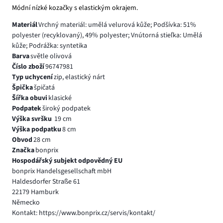
Módní nízké kozačky s elastickým okrajem.
Materiál
Vrchný materiál: umělá velurová kůže; Podšívka: 51%
polyester (recyklovaný), 49% polyester; Vnútorná stieľka: Umělá
kůže; Podrážka: syntetika
Barva
světle olivová
Číslo zboží
96747981
Typ uchycení
zip, elastický nárt
Špička
špičatá
Šířka obuvi
klasické
Podpatek
široký podpatek
Výška svršku
19 cm
Výška podpatku
8 cm
Obvod
28 cm
Značka
bonprix
Hospodářský subjekt odpovědný EU
bonprix Handelsgesellschaft mbH
Haldesdorfer Straße 61
22179 Hamburk
Německo
Kontakt: https://www.bonprix.cz/servis/kontakt/