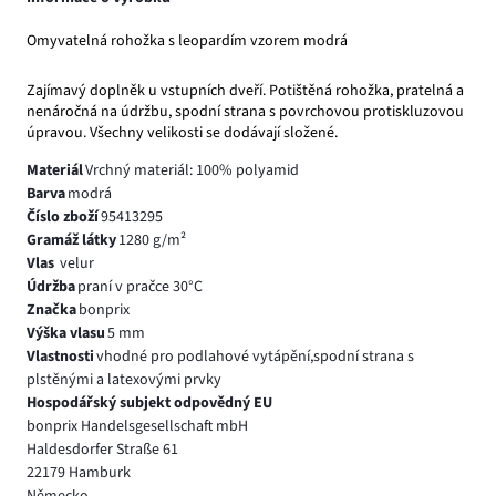
Omyvatelná rohožka s leopardím vzorem modrá
Zajímavý doplněk u vstupních dveří. Potištěná rohožka, pratelná a
nenáročná na údržbu, spodní strana s povrchovou protiskluzovou
úpravou. Všechny velikosti se dodávají složené.
Materiál
Vrchný materiál: 100% polyamid
Barva
modrá
Číslo zboží
95413295
Gramáž látky
1280 g/m²
Vlas
velur
Údržba
praní v pračce 30°C
Značka
bonprix
Výška vlasu
5 mm
Vlastnosti
vhodné pro podlahové vytápění,spodní strana s
plstěnými a latexovými prvky
Hospodářský subjekt odpovědný EU
bonprix Handelsgesellschaft mbH
Haldesdorfer Straße 61
22179 Hamburk