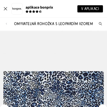
aplikace bonprix
V APLIKACI
OMYVATELNÁ ROHOŽKA S LEOPARDÍM VZOREM
Hl
vý