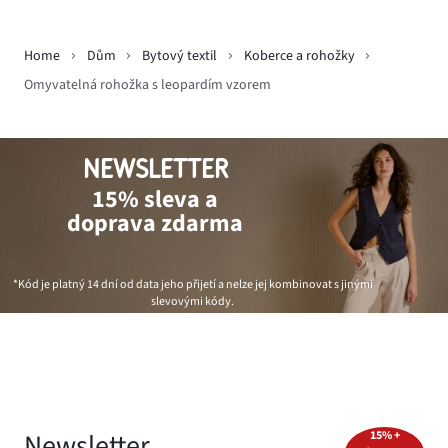
Home
Dům
Bytový textil
Koberce a rohožky
Omyvatelná rohožka s leopardím vzorem
NEWSLETTER
15% sleva a
doprava zdarma
*Kód je platný 14 dní od data jeho přijetí a nelze jej kombinovat s jinými
slevovými kódy.
Newsletter
15% +