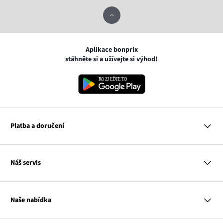
Aplikace bonprix
stáhněte si a užívejte si výhod!
Platba a doručení
MasterCard
Náš servis
VISA
Google pay
Otázky a odpovědi
Apple pay
Doručení a platby
Naše nabídka
PayU
Vrácení a reklamace
Platba na dobírku
Tabulky velikostí