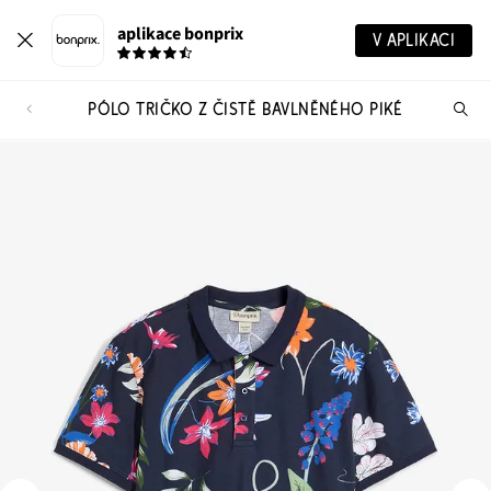
aplikace bonprix
V APLIKACI
PÓLO TRIČKO Z ČISTĚ BAVLNĚNÉHO PIKÉ
Hl
vý