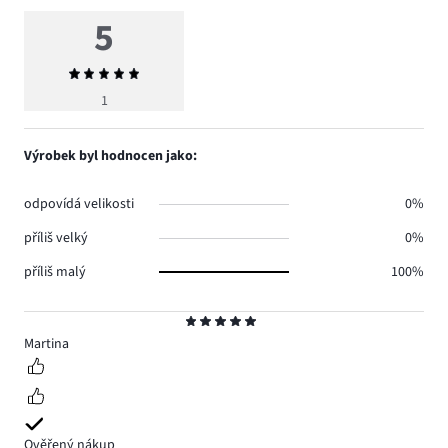
5
Průměrné
hodnocení
1
5
Výrobek byl hodnocen jako:
odpovídá velikosti
0%
příliš velký
0%
příliš malý
100%
Hodnocení
5
Martina
Ověřený nákup