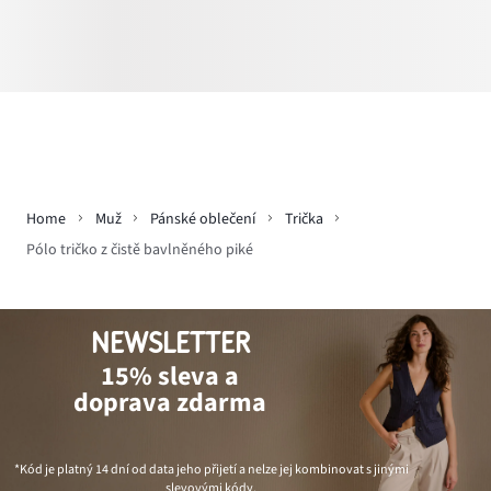
Home
Muž
Pánské oblečení
Trička
Pólo tričko z čistě bavlněného piké
NEWSLETTER
15% sleva a
doprava zdarma
*Kód je platný 14 dní od data jeho přijetí a nelze jej kombinovat s jinými
slevovými kódy.