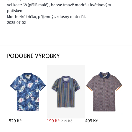
velikost: 68
(příliš malé)
,
barva: tmavě modrá s květinovým
potiskem
Moc hezké tričko, příjemný,vzdušný materiál.
2025-07-02
PODOBNÉ VÝROBKY
529 Kč
199 Kč
499 Kč
219 Kč