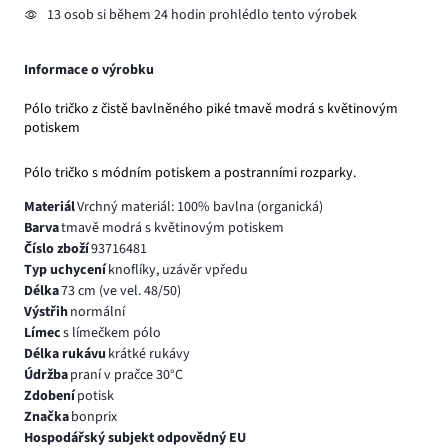
13 osob si během 24 hodin prohlédlo tento výrobek
Informace o výrobku
Pólo tričko z čistě bavlněného piké tmavě modrá s květinovým
potiskem
Pólo tričko s módním potiskem a postranními rozparky.
Materiál
Vrchný materiál: 100% bavlna (organická)
Barva
tmavě modrá s květinovým potiskem
Číslo zboží
93716481
Typ uchycení
knoflíky, uzávěr vpředu
Délka
73 cm (ve vel. 48/50)
Výstřih
normální
Límec
s límečkem pólo
Délka rukávu
krátké rukávy
Údržba
praní v pračce 30°C
Zdobení
potisk
Značka
bonprix
Hospodářský subjekt odpovědný EU