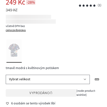
249 Kč
-28%
(1)
349 Kč
včetně DPH bez
cena za dopravu
tmavě modrá s květinovým potiskem
Vybrat velikost
[node-product-
VYPRODÁNO
wishlist]
6 osobám se tento výrobek líbí