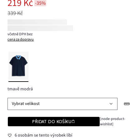
219 Kč
-35%
339 Kč
včetně DPH bez
cena za dopravu
tmavě modrá
Vybrat velikost
[node-product-
PŘIDAT DO KOŠÍKU
wishlist]
6 osobám se tento výrobek líbí