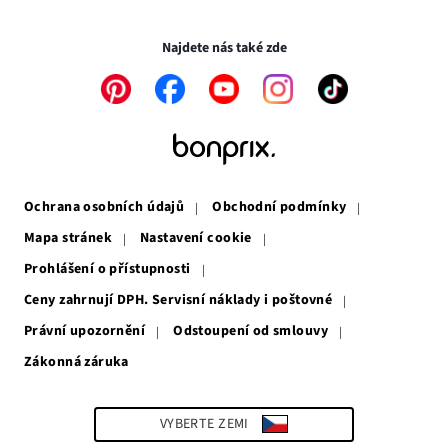
Transakce a platby jsou zabezpečeny pomocí připojení SSL.
okně
novém
okně
Najdete nás také zde
Odkaz
Odkaz
Odkaz
Odkaz
Odkaz
se
se
se
se
se
otevře
otevře
otevře
otevře
otevře
v
v
v
v
v
novém
novém
novém
novém
novém
okně
okně
okně
okně
okně
Ochrana osobních údajů
Obchodní podmínky
Mapa stránek
Nastavení cookie
Prohlášení o přístupnosti
Ceny zahrnují DPH. Servisní náklady i poštovné
Právní upozornění
Odstoupení od smlouvy
Zákonná záruka
Odkaz
se
otevře
v
VYBERTE ZEMI
novém
okně