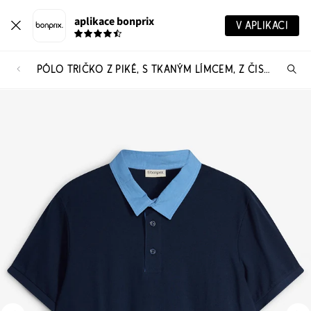
aplikace bonprix
V APLIKACI
PÓLO TRIČKO Z PIKÉ, S TKANÝM LÍMCEM, Z ČISTÉ ORGANICKÉ BAVLNY
Hl
vý