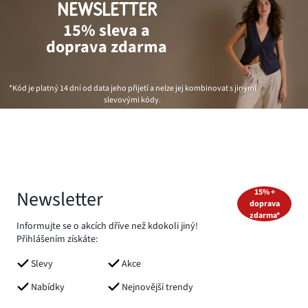
NEWSLETTER
15% sleva a
doprava zdarma
*Kód je platný 14 dní od data jeho přijetí a nelze jej kombinovat s jinými
slevovými kódy.
Newsletter
15% +
doprava
zdarma*
Informujte se o akcích dříve než kdokoli jiný!
Přihlášením získáte:
Slevy
Akce
Nabídky
Nejnovější trendy