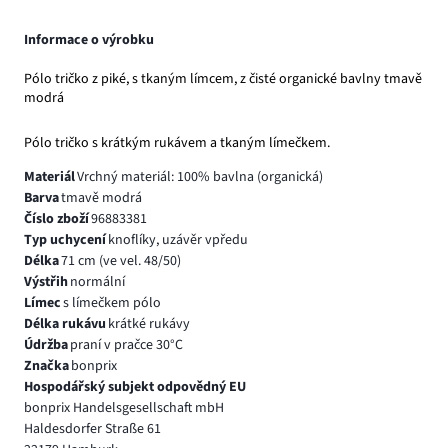
Informace o výrobku
Pólo tričko z piké, s tkaným límcem, z čisté organické bavlny tmavě
modrá
Pólo tričko s krátkým rukávem a tkaným límečkem.
Materiál
Vrchný materiál: 100% bavlna (organická)
Barva
tmavě modrá
Číslo zboží
96883381
Typ uchycení
knoflíky, uzávěr vpředu
Délka
71 cm (ve vel. 48/50)
Výstřih
normální
Límec
s límečkem pólo
Délka rukávu
krátké rukávy
Údržba
praní v pračce 30°C
Značka
bonprix
Hospodářský subjekt odpovědný EU
bonprix Handelsgesellschaft mbH
Haldesdorfer Straße 61